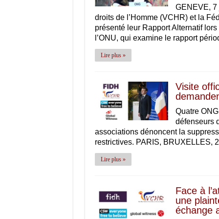
GENEVE, 7 j
droits de l’Homme (VCHR) et la Fédé
présenté leur Rapport Alternatif lo
l’ONU, qui examine le rapport péri
Lire plus »
Visite of
demandent
Quatre ONG d
défenseurs d
associations dénoncent la suppressio
restrictives. PARIS, BRUXELLES, 
Lire plus »
Face à l’a
une plaint
échange a