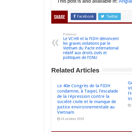
This post is also available in:
Angla
Facebook
Twitter
Share
Previous
Le VCHR et la FIDH dénoncent
les graves violations par le
Vietnam du Pacte international
relatif aux droits civils et
politiques de l’ONU
Related Articles
G
Le 40e Congrès de la FIDH
VC
condamne, à Taipei, l’escalade
l
de la répression contre la
V
société civile et le manque de
justice environnementale au
Vietnam
24 octobre 2019