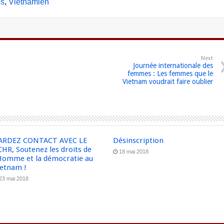
is
Vietnamien
Next
Journée internationale des
femmes : Les femmes que le
Vietnam voudrait faire oublier
ARDEZ CONTACT AVEC LE
Désinscription
HR, Soutenez les droits de
18 mai 2018
’Homme et la démocratie au
ietnam !
23 mai 2018