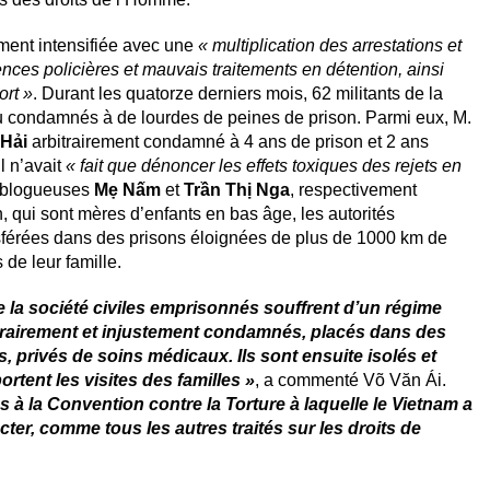
ment intensifiée avec une
« multiplication des arrestations et
nces policières et mauvais traitements en détention, ainsi
ort »
. Durant les quatorze derniers mois, 62 militants de la
 ou condamnés à de lourdes de peines de prison. Parmi eux, M.
Hải
arbitrairement condamné à 4 ans de prison et 2 ans
l n’avait
« fait que dénoncer les effets toxiques des rejets en
 blogueuses
Mẹ Nấm
et
Trần Thị Nga
, respectivement
 qui sont mères d’enfants en bas âge, les autorités
sférées dans des prisons éloignées de plus de 1000 km de
 de leur famille.
de la société civiles emprisonnés souffrent d’un régime
bitrairement et injustement condamnés, placés dans des
, privés de soins médicaux. Ils sont ensuite isolés et
rtent les visites des familles »
, a commenté Võ Văn Ái.
 à la Convention contre la Torture à laquelle le Vietnam a
ter, comme tous les autres traités sur les droits de