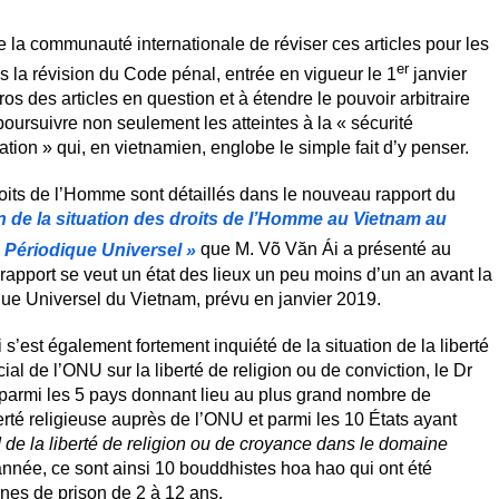
 la communauté internationale de réviser ces articles pour les
er
is la révision du Code pénal, entrée en vigueur le 1
janvier
os des articles en question et à étendre le pouvoir arbitraire
poursuivre non seulement les atteintes à la « sécurité
ation » qui, en vietnamien, englobe le simple fait d’y penser.
oits de l’Homme sont détaillés dans le nouveau rapport du
on de la situation des droits de l’Homme au Vietnam au
Périodique Universel »
que M. Võ Văn Ái a présenté au
apport se veut un état des lieux un peu moins d’un an avant la
e Universel du Vietnam, prévu en janvier 2019.
s’est également fortement inquiété de la situation de la liberté
al de l’ONU sur la liberté de religion ou de conviction, le Dr
armi les 5 pays donnant lieu au plus grand nombre de
erté religieuse auprès de l’ONU et parmi les 10 États ayant
rd de la liberté de religion ou de croyance dans le domaine
année, ce sont ainsi 10 bouddhistes hoa hao qui ont été
nes de prison de 2 à 12 ans.