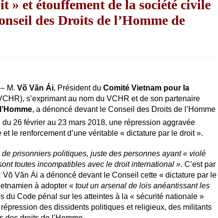
it » et étouffement de la société civile
onseil des Droits de l’Homme de
 – M.
Võ Văn Ái
, Président du
Comité Vietnam pour la
CHR), s’exprimant au nom du VCHR et de son partenaire
e l’Homme
, a dénoncé devant le Conseil des Droits de l’Homme
 du 26 février au 23 mars 2018, une répression aggravée
 et le renforcement d’une véritable « dictature par le droit ».
 de prisonniers politiques, juste des personnes ayant « violé
 sont toutes incompatibles avec le droit international »
. C’est par
Võ Văn Ái a dénoncé devant le Conseil cette « dictature par le
 vietnamien à adopter
« tout un arsenal de lois anéantissant les
les du Code pénal sur les atteintes à la « sécurité nationale »
 répression des dissidents politiques et religieux, des militants
rs des droits de l’Homme.