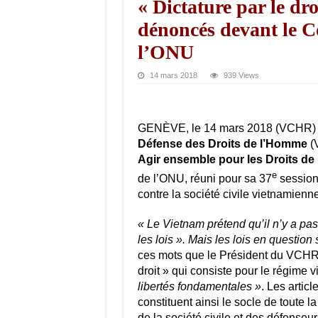
« Dictature par le dro
dénoncés devant le C
l’ONU
14 mars 2018
939 Views
GENÈVE, le 14 mars 2018 (VCHR)
Défense des Droits de l’Homme
(V
Agir ensemble pour les Droits d
e
de l’ONU, réuni pour sa 37
session
contre la société civile vietnamienne
« Le Vietnam prétend qu’il n’y a pas
les lois ». Mais les lois en question
ces mots que le Président du VCHR 
droit » qui consiste pour le régime
libertés fondamentales »
. Les artic
constituent ainsi le socle de toute la
de la société civile et des défenseu