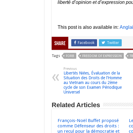
liberté d’opinion et d’expression pou
This post is also available in:
Angla
Facebook
Twitter
Share
Tags
FORB
FREEDOM OF EXPRESSION
T
Previous
Libertés Niées, Évaluation de la
Situation des Droits de l’Homme
au Vietnam au cours du 2ème
cycle de son Examen Périodique
Universel
Related Articles
François-Noël Buffet proposé
L
comme Défenseur des droits :
c
un recul pour la démocratie et
co