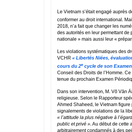
Le Vietnam s’était engagé auprès de
conformer au droit international. Ma
2018, n’a fait que changer les numér
des autorités en leur permettant de 
nationale » mais aussi leur « prépar
Les violations systématiques des dr
VCHR
« Libertés Niées, évaluati
e
cours du 2
cycle de son Examen 
Conseil des Droits de l’Homme. Ce r
tenue du prochain Examen Périodiqu
Dans son intervention, M. Võ Văn Ái 
religieuse. Selon le Rapporteur spéci
Ahmed Shaheed, le Vietnam figure p
signalements de violations de la lib
« l’attitude la plus négative à l’éga
public et privé »
. Au début de cette 
arbitrairement condamnés à des pei