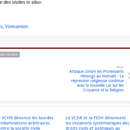
r des visites
in situ
»
.
is
Vietnamien
RAN THI NGA
Next
Attaque contre les Protestants
Hmongs au Vietnam : La
répression religieuse continue
avec la nouvelle Loi sur les
Croyance et la Religion
e VCHR dénonce les lourdes
Le VCHR et la FIDH dénoncent
ondamnations arbitraires
les violations systématiques des
ntre la société civile
droits civils et politiques au