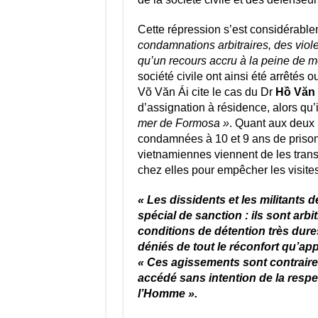
Cette répression s’est considérable
condamnations arbitraires, des viole
qu’un recours accru à la peine de m
société civile ont ainsi été arrêtés
Võ Văn Ái cite le cas du Dr
Hồ Văn 
d’assignation à résidence, alors qu’i
mer de Formosa »
. Quant aux deux
condamnées à 10 et 9 ans de prison,
vietnamiennes viennent de les tran
chez elles pour empêcher les visites
« Les dissidents et les militants 
spécial de sanction : ils sont ar
conditions de détention très dures
déniés de tout le réconfort qu’appo
« Ces agissements sont contraires
accédé sans intention de la respec
l’Homme ».