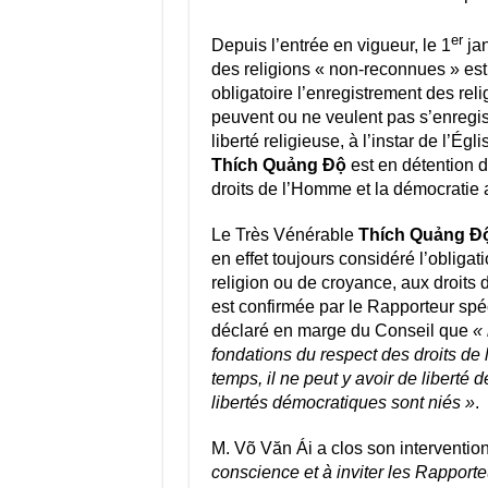
er
Depuis l’entrée en vigueur, le 1
jan
des religions « non-reconnues » est 
obligatoire l’enregistrement des reli
peuvent ou ne veulent pas s’enregist
liberté religieuse, à l’instar de l’
Thích Quảng Độ
est en détention 
droits de l’Homme et la démocratie 
Le Très Vénérable
Thích Quảng Đ
en effet toujours considéré l’obligat
religion ou de croyance, aux droits
est confirmée par le Rapporteur spéc
déclaré en marge du Conseil que
« 
fondations du respect des droits d
temps, il ne peut y avoir de liberté 
libertés démocratiques sont niés »
.
M. Võ Văn Ái a clos son interventio
conscience et à inviter les Rapport