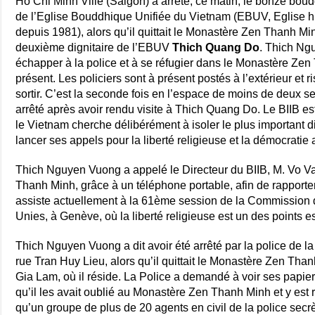
Ho Chi Minh Ville (Saigon) a arrêté, ce matin, le bonze bou
de l’Eglise Bouddhique Unifiée du Vietnam (EBUV, Eglise hi
depuis 1981), alors qu’il quittait le Monastère Zen Thanh Min
deuxième dignitaire de l’EBUV
Thich Quang Do
. Thich Ng
échapper à la police et à se réfugier dans le Monastère Zen
présent. Les policiers sont à présent postés à l’extérieur et r
sortir. C’est la seconde fois en l’espace de moins de deux
arrêté après avoir rendu visite à Thich Quang Do. Le BIIB e
le Vietnam cherche délibérément à isoler le plus important 
lancer ses appels pour la liberté religieuse et la démocratie
Thich Nguyen Vuong a appelé le Directeur du BIIB, M. Vo V
Thanh Minh, grâce à un téléphone portable, afin de rapporter 
assiste actuellement à la 61ème session de la Commission
Unies, à Genève, où la liberté religieuse est un des points e
Thich Nguyen Vuong a dit avoir été arrêté par la police de la
rue Tran Huy Lieu, alors qu’il quittait le Monastère Zen Th
Gia Lam, où il réside. La Police a demandé à voir ses papi
qu’il les avait oublié au Monastère Zen Thanh Minh et y est r
qu’un groupe de plus de 20 agents en civil de la police secr