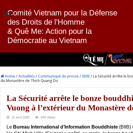
Comité Vietnam pour la Défense
des Droits de l'Homme
& Quê Me: Action pour la
Démocratie au Vietnam
Home
/
Actualités
/
Communiqué de presse
/
IBIB
/
La Sécurité arrête le b
du Monastère de Thich Quang Do
La Sécurité arrête le bonze bouddh
Vuong à l’extérieur du Monastère 
11 avril 2005
646 Views
Le
Bureau International d’Information Bouddhiste
(BIIB) 