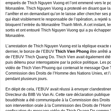
emparés de Thich Nguyen Vuong et l’ont emmené vers le post
Monastère. Thich Nguyen Vuong a protesté en disant que la 
l’arrêter et en demandant qu’on le laisse aller chercher ses 
qui était visiblement le responsable de l’opération, a rejeté 
bloquent l’entrée du Monastère Thanh Minh. A cet instant, 
sortis et ont entouré Thich Nguyen Vuong qui a pu échapper a
Monastère.
L’arrestation de Thich Nguyen Vuong est la réplique exacte d
dernier, le bonze de l’EBUV
Thich Vien Phong
être arrêté 
de l’EBUV Thich Quang Do. Thich Vien avait également été in
puis détenu pour interrogatoire par la police politique. Les 
vidéo de Thich Vien Phuong qui contenait le message Que T
Commission des Droits de l’Homme des Nations Unies, et l’a
pendant plusieurs jours.
En dépit de cela, l’EBUV avait réussi à envoyer clandesti
Directeur du BIIB Vo Van Ai. Cette rare déclaration publique
bouddhiste a été communiquée à la Commission des Droits
son intervention orale à la Commission des Droits de l’Hom
confiscation du message vidéo de Thich Quang Do comme