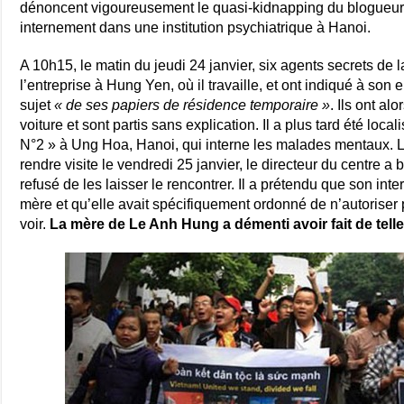
dénoncent vigoureusement le quasi-kidnapping du blogueu
internement dans une institution psychiatrique à Hanoi.
A 10h15, le matin du jeudi 24 janvier, six agents secrets de 
l’entreprise à Hung Yen, où il travaille, et ont indiqué à son 
sujet
« de ses papiers de résidence temporaire »
. Ils ont al
voiture et sont partis sans explication. Il a plus tard été loc
N°2 » à Ung Hoa, Hanoi, qui interne les malades mentaux. L
rendre visite le vendredi 25 janvier, le directeur du centre a b
refusé de les laisser le rencontrer. Il a prétendu que son in
mère et qu’elle avait spécifiquement ordonné de n’autoriser
voir.
La mère de Le Anh Hung a démenti avoir fait de tel