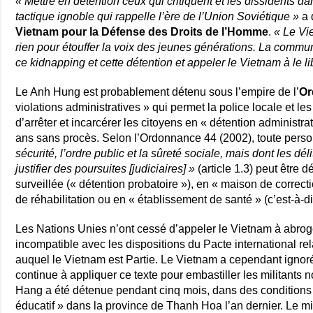
« Mettre en détention ceux qui critiquent et les dissidents d
tactique ignoble qui rappelle l’ère de l’Union Soviétique »
a 
Vietnam pour la Défense des Droits de l’Homme
.
« Le Vi
rien pour étouffer la voix des jeunes générations. La commu
ce kidnapping et cette détention et appeler le Vietnam à le 
Le Anh Hung est probablement détenu sous l’empire de l’
Or
violations administratives » qui permet la police locale et l
d’arrêter et incarcérer les citoyens en « détention administr
ans sans procès. Selon l’Ordonnance 44 (2002), toute pers
sécurité, l’ordre public et la sûreté sociale, mais dont les dé
justifier des poursuites [judiciaires] »
(article 1.3) peut être
surveillée (« détention probatoire »), en « maison de correcti
de réhabilitation ou en « établissement de santé » (c’est-à-d
Les Nations Unies n’ont cessé d’appeler le Vietnam à abrog
incompatible avec les dispositions du Pacte international relat
auquel le Vietnam est Partie. Le Vietnam a cependant igno
continue à appliquer ce texte pour embastiller les militants
Hang a été détenue pendant cinq mois, dans des conditions
éducatif » dans la province de Thanh Hoa l’an dernier. Le m