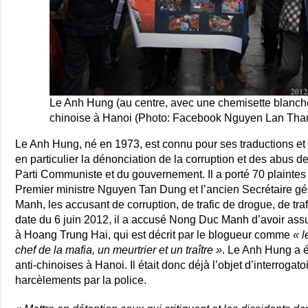
Le Anh Hung (au centre, avec une chemisette blanche)
chinoise à Hanoi (Photo: Facebook Nguyen Lan Tha
Le Anh Hung, né en 1973, est connu pour ses traductions et s
en particulier la dénonciation de la corruption et des abus 
Parti Communiste et du gouvernement. Il a porté 70 plainte
Premier ministre Nguyen Tan Dung et l’ancien Secrétaire 
Manh, les accusant de corruption, de trafic de drogue, de tra
date du 6 juin 2012, il a accusé Nong Duc Manh d’avoir assu
à Hoang Trung Hai, qui est décrit par le blogueur comme
« l
chef de la mafia, un meurtrier et un traître »
. Le Anh Hung a é
anti-chinoises à Hanoi. Il était donc déjà l’objet d’interroga
harcèlements par la police.