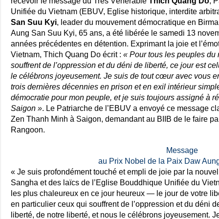
recevoir le message du Très Vénérable
Thich Quang Do
, 
Unifiée du Vietnam (EBUV, Eglise historique, interdite arbit
San Suu Kyi
, leader du mouvement démocratique en Birmani
Aung San Suu Kyi, 65 ans, a été libérée le samedi 13 nove
années précédentes en détention. Exprimant la joie et l’émo
Vietnam, Thich Quang Do écrit :
« Pour tous les peuples du 
souffrent de l’oppression et du déni de liberté, ce jour est celu
le célébrons joyeusement. Je suis de tout cœur avec vous en 
trois dernières décennies en prison et en exil intérieur simp
démocratie pour mon peuple, et je suis toujours assigné à
Saigon »
. Le Patriarche de l’EBUV a envoyé ce message cl
Zen Thanh Minh à Saigon, demandant au BIIB de le faire p
Rangoon.
Message
au Prix Nobel de la Paix Daw Aun
« Je suis profondément touché et empli de joie par la nouvel
Sangha et des laïcs de l’Eglise Bouddhique Unifiée du Viet
les plus chaleureux en ce jour heureux — le jour de votre li
en particulier ceux qui souffrent de l’oppression et du déni de 
liberté, de notre liberté, et nous le célébrons joyeusement. 