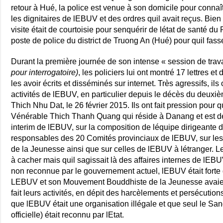
retour à Hué, la police est venue à son domicile pour connaî
les dignitaires de lEBUV et des ordres quil avait reçus. Bi
visite était de courtoisie pour senquérir de létat de santé du
poste de police du district de Truong An (Hué) pour quil fasse
Durant la première journée de son intense « session de trav
pour interrogatoire)
, les policiers lui ont montré 17 lettres 
les avoir écrits et disséminés sur internet. Très agressifs, il
activités de lEBUV, en particulier depuis le décès du deuxi
Thich Nhu Dat, le 26 février 2015. Ils ont fait pression pour q
Vénérable Thich Thanh Quang qui réside à Danang et est de
interim de lEBUV, sur la composition de léquipe dirigeante 
responsables des 20 Comités provinciaux de lEBUV, sur le
de la Jeunesse ainsi que sur celles de lEBUV à létranger. L
à cacher mais quil sagissait là des affaires internes de lEBU
non reconnue par le gouvernement actuel, lEBUV était forte
LEBUV et son Mouvement Bouddhiste de la Jeunesse avaient
fait leurs activités, en dépit des harcèlements et persécution
que lEBUV était une organisation illégale et que seul le S
officielle) était reconnu par lEtat.