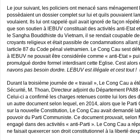
Le jour suivant, les policiers ont menacé sans ménagement 
possèdaient un dossier complet sur lui et quils pouvaient larr
voulaient. Ils lui ont rappelé quil avait ignoré de façon rép
que son soutien à lEBUV constituait des activités anti-Etat et
le Sangha Bouddhiste du Vietnam, il se rendait coupable de dé
croyants religieux et était passible de condamnations allan
larticle 87 du Code pénal vietnamien. Le Cong Cau sest déf
à lEBUV ne pouvait être considérée comme « anti-Etat » pu
promulgué dordre formel interdisant cette Eglise. Cest alors 
navons pas besoin dordre. LEBUV est illégale et cest tout ! 
Durant la troisième journée de « travail », Le Cong Cau a ét
Sécurité, M. Thoan, Directeur adjoint du Département PA88 d
Celui-ci a confirmé les charges retenues contre lui lors de
un autre document selon lequel, en 2014, alors que le Part
sur la nouvelle Constitution, Le Cong Cau avait demandé labo
pouvoir du Parti Communiste. Ce document prouvait, selon 
engagé dans des activités « anti-Parti ». Le Cong Cau a rép
ne faisait quexercer son droit constitutionnel à la liberté dex