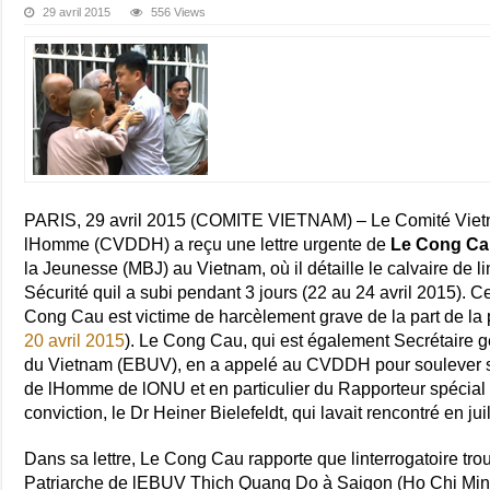
29 avril 2015
556 Views
PARIS, 29 avril 2015 (COMITE VIETNAM) – Le Comité Vietn
lHomme (CVDDH) a reçu une lettre urgente de
Le Cong C
la Jeunesse (MBJ) au Vietnam, où il détaille le calvaire de li
Sécurité quil a subi pendant 3 jours (22 au 24 avril 2015). 
Cong Cau est victime de harcèlement grave de la part de la p
20 avril 2015
). Le Cong Cau, qui est également Secrétaire 
du Vietnam (EBUV), en a appelé au CVDDH pour soulever s
de lHomme de lONU et en particulier du Rapporteur spécial su
conviction, le Dr Heiner Bielefeldt, qui lavait rencontré en jui
Dans sa lettre, Le Cong Cau rapporte que linterrogatoire tro
Patriarche de lEBUV Thich Quang Do à Saigon (Ho Chi Minh V