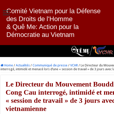
Comité Vietnam pour la Défense
des Droits de l'Homme
& Quê Me: Action pour la
Démocratie au Vietnam
Home
/
Actualités
/
Communiqué de presse
/
VCHR
/
Le Directeur du Mouve
interrogé, intimidé et menacé lors d’une « session de travail » de 3 jours avec 
Le Directeur du Mouvement Bouddhi
Cong Cau interrogé, intimidé et me
« session de travail » de 3 jours ave
vietnamienne