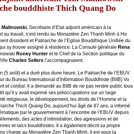
arche bouddhiste Thich Quang Do
 Malinowski
, Secrétaire d’Etat adjoint américain à la
et au travail, s’est rendu au Monastère Zen Thanh Minh à Ho
nent dissident et Patriarche de l’Eglise Bouddhique Unifiée du
ui sy trouve assigné à résidence. La Consule générale
Rena
linowski
Roney Hunter
et le Chef de la Section politique du
ille
Charles Sellers
l’accompagnaient.
in (5 août) et a duré plus dune heure. Le Patriarche de l’EBUV
r du Bureau International d’Information Bouddhiste (BIIB) Vo
ert et cordial. Il a demandé au BIIB de ne pas rendre public tous
dit qu’il y avait exprimé ses préoccupations sur un large
té religieuse, le développement, les droits de l’Homme et la
riarche Thich Quang Do, aujourd’hui âgé de 87 ans, a informé
tématique par le gouvernement à l’encontre de l’EBUV depuis
cèlements, des actes d’intimidation, des agressions et de
onnes et laïcs bouddhistes. Il a également décrit sa propre
ans charge au Monastère Zen Thanh Minh, il est sous la