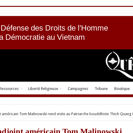
 Défense des Droits de l'Homme
la Démocratie au Vietnam
Ressources
Liberté Religieuse
Campagnes
Tribune
Boutique
int américain Tom Malinowski rend visite au Patriarche bouddhiste Thich Quang
 adjoint américain Tom Malinowski