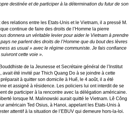
propre destinée et de participer à la détermination du futur de son
 des relations entre les Etats-Unis et le Vietnam, il a pressé M.
que continue de faire des droits de l’Homme la pierre
ous donnera un véritable levier pour aider le Vietnam à prendre
 pays ne parlent des droits de l’Homme que du bout des lèvres
siness as usual » avec le régime communiste. Je fais confiance
 suivront cette voie »
.
ouddhiste de la Jeunesse et Secrétaire général de l’Institut
 avait été invité par Thich Quang Do à se joindre à cette
préparait à quitter son domicile à Huế, le 4 août, il a été
ne et assigné à résidence. Les policiers lui ont interdit de se
nt de participer à la rencontre avec la délégation américaine.
sa liberté lorsque M. Malinowski aurait quitté le Vietnam. Lê Công
eur américain Ted Osius, à Hanoi, appelant les Etats-Unis à
ester attentif à la situation de l’EBUV qui demeure hors-la-loi.