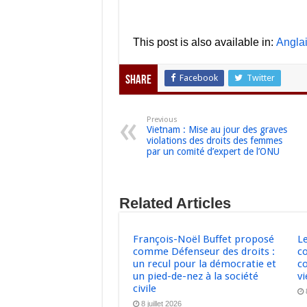
This post is also available in:
Angla
Facebook
Twitter
Share
Previous
Vietnam : Mise au jour des graves
violations des droits des femmes
par un comité d’expert de l’ONU
Related Articles
François-Noël Buffet proposé
L
comme Défenseur des droits :
c
un recul pour la démocratie et
co
un pied-de-nez à la société
v
civile
8 juillet 2026