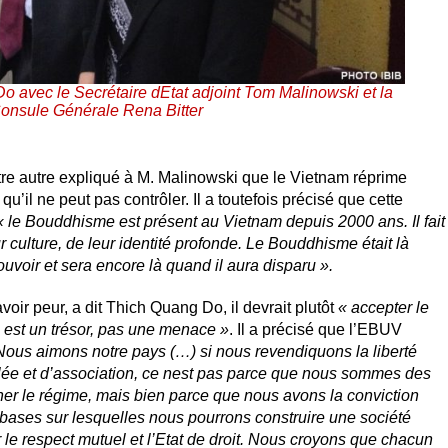
o avec le Secrétaire dEtat adjoint Tom Malinowski et la
onsule Générale Rena Bitter
re autre expliqué à M. Malinowski que le Vietnam réprime
qu’il ne peut pas contrôler. Il a toutefois précisé que cette
« le Bouddhisme est présent au Vietnam depuis 2000 ans. Il fait
r culture, de leur identité profonde. Le Bouddhisme était là
uvoir et sera encore là quand il aura disparu »
.
oir peur, a dit Thich Quang Do, il devrait plutôt
« accepter le
é est un trésor, pas une menace »
. Il a précisé que l’EBUV
Nous aimons notre pays (…) si nous revendiquons la liberté
blée et d’association, ce nest pas parce que nous sommes des
iner le régime, mais bien parce que nous avons la conviction
bases sur lesquelles nous pourrons construire une société
 le respect mutuel et l’Etat de droit. Nous croyons que chacun