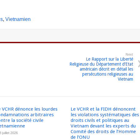
is
Vietnamien
Next
Le Rapport sur la Liberté
Religieuse du Département d’Etat
américain décrit en détail les
persécutions religieuses au
Vietnam
e VCHR dénonce les lourdes
Le VCHR et la FIDH dénoncent
ondamnations arbitraires
les violations systématiques des
ntre la société civile
droits civils et politiques au
ietnamienne
Vietnam devant les experts du
Comité des droits de l’Homme
8 juillet 2026
de l’ONU