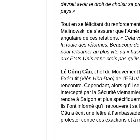
devrait avoir le droit de choisir sa 
pays »
.
Tout en se félicitant du renforcement
Malinowski de s’assurer que l’Améri
angulaire de ces relations.
« Cela v
la route des réformes. Beaucoup de
pour retourner au plus vite au « bu
aux Etats-Unis et ne crois pas qu’ils
Lê Công Cầu
, chef du Mouvement B
Exécutif
(Viện Hòa Đạo)
de l’EBUV ,
rencontre. Cependant, alors qu’il se 
intercepté par la Sécurité vietnamien
rendre à Saigon et plus spécifiqueme
Ils l’ont informé qu’il retrouverait 
Cầu a écrit une lettre à l’ambassad
protester contre ces exactions et à r