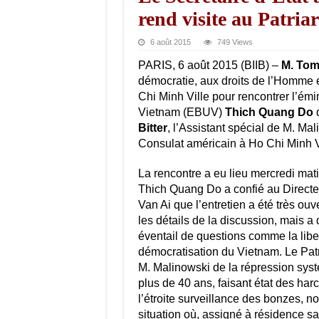
rend visite au Patri
6 août 2015
749 Views
PARIS, 6 août 2015 (BIIB) –
M. Tom
démocratie, aux droits de l’Homme 
Chi Minh Ville pour rencontrer l’émi
Vietnam (EBUV)
Thich Quang Do
q
Bitter
, l’Assistant spécial de M. Ma
Consulat américain à Ho Chi Minh V
La rencontre a eu lieu mercredi mat
Thich Quang Do a confié au Directeu
Van Ai que l’entretien a été très ouv
les détails de la discussion, mais a 
éventail de questions comme la liber
démocratisation du Vietnam. Le Pat
M. Malinowski de la répression sys
plus de 40 ans, faisant état des har
l’étroite surveillance des bonzes, n
situation où, assigné à résidence s