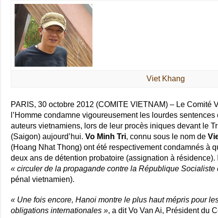
Viet Khang
PARIS, 30 octobre 2012 (COMITE VIETNAM) – Le Comité Vi
l’Homme condamne vigoureusement les lourdes sentences d
auteurs vietnamiens, lors de leur procès iniques devant le T
(Saigon) aujourd’hui.
Vo Minh Tri
, connu sous le nom de
Vi
(Hoang Nhat Thong) ont été respectivement condamnés à quat
deux ans de détention probatoire (assignation à résidence). Il
« circuler de la propagande contre la République Socialiste
pénal vietnamien).
« Une fois encore, Hanoi montre le plus haut mépris pour les
obligations internationales »
, a dit Vo Van Ai, Président du