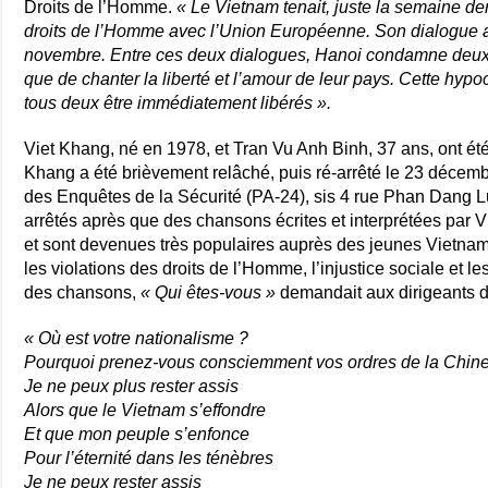
Droits de l’Homme.
« Le Vietnam tenait, juste la semaine de
droits de l’Homme avec l’Union Européenne. Son dialogue a
novembre. Entre ces deux dialogues, Hanoi condamne deux je
que de chanter la liberté et l’amour de leur pays. Cette hypocr
tous deux être immédiatement libérés ».
Viet Khang, né en 1978, et Tran Vu Anh Binh, 37 ans, ont ét
Khang a été brièvement relâché, puis ré-arrêté le 23 décemb
des Enquêtes de la Sécurité (PA-24), sis 4 rue Phan Dang Luu
arrêtés après que des chansons écrites et interprétées par 
et sont devenues très populaires auprès des jeunes Vietnam
les violations des droits de l’Homme, l’injustice sociale et 
des chansons,
« Qui êtes-vous »
demandait aux dirigeants d
« Où est votre nationalisme ?
Pourquoi prenez-vous consciemment vos ordres de la Chin
Je ne peux plus rester assis
Alors que le Vietnam s’effondre
Et que mon peuple s’enfonce
Pour l’éternité dans les ténèbres
Je ne peux rester assis