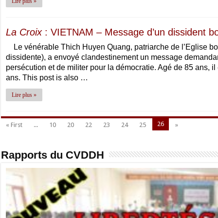
Lire plus »
La Croix
: VIETNAM – Message d’un dissident b
Le vénérable Thich Huyen Quang, patriarche de l’Eglise bo
dissidente), a envoyé clandestinement un message demandant
persécution et de militer pour la démocratie. Agé de 85 ans, il
ans. This post is also …
Lire plus »
26
« First
...
10
20
22
23
24
25
»
Rapports du CVDDH