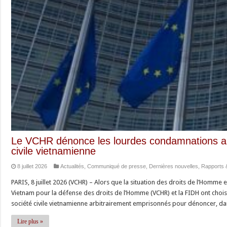
Le VCHR dénonce les lourdes condamnations arbi
civile vietnamienne
8 juillet 2026
Actualités
,
Communiqué de presse
,
Dernières nouvelles
,
Rapports 
PARIS, 8 juillet 2026 (VCHR) – Alors que la situation des droits de l’Homme
Vietnam pour la défense des droits de l’Homme (VCHR) et la FIDH ont chois
société civile vietnamienne arbitrairement emprisonnés pour dénoncer, d
Lire plus »