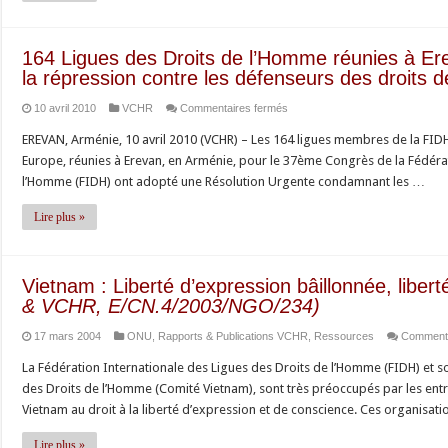
164 Ligues des Droits de l’Homme réunies à E
la répression contre les défenseurs des droits
sur
10 avril 2010
VCHR
Commentaires fermés
164
EREVAN, Arménie, 10 avril 2010 (VCHR) – Les 164 ligues membres de la FIDH
Ligues
Europe, réunies à Erevan, en Arménie, pour le 37ème Congrès de la Fédérat
des
l’Homme (FIDH) ont adopté une Résolution Urgente condamnant les …
Droits
de
Lire plus »
l’Homme
réunies
à
Vietnam : Liberté d’expression bâillonnée, libe
Erevan,
& VCHR, E/CN.4/2003/NGO/234)
en
17 mars 2004
ONU
,
Rapports & Publications VCHR
,
Ressources
Commenta
Arménie,
condamnent
La Fédération Internationale des Ligues des Droits de l’Homme (FIDH) et so
la
des Droits de l’Homme (Comité Vietnam), sont très préoccupés par les ent
répression
Vietnam au droit à la liberté d’expression et de conscience. Ces organisa
contre
les
Lire plus »