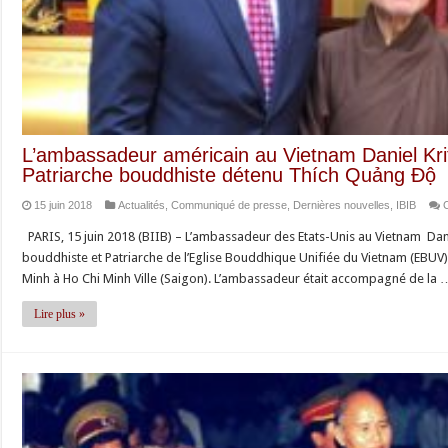
L’ambassadeur américain au Vietnam Daniel Krit
Patriarche bouddhiste détenu Thích Quảng Độ
15 juin 2018
Actualités
,
Communiqué de presse
,
Dernières nouvelles
,
IBIB
PARIS, 15 juin 2018 (BIIB) – L’ambassadeur des Etats-Unis au Vietnam Daniel
bouddhiste et Patriarche de l’Eglise Bouddhique Unifiée du Vietnam (EBU
Minh à Ho Chi Minh Ville (Saigon). L’ambassadeur était accompagné de la 
Lire plus »