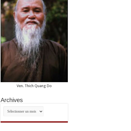
liberté
religieuse
(en
anglais)
Ven. Thich Quang Do
Archives
Archives