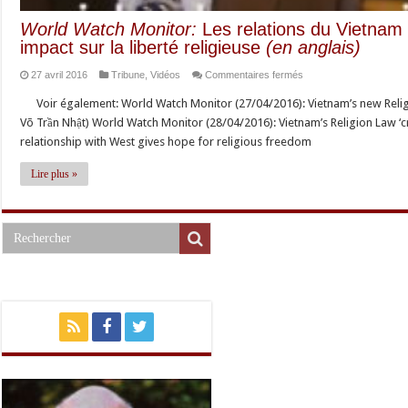
World Watch Monitor:
Les relations du Vietnam 
impact sur la liberté religieuse
(en anglais)
sur
27 avril 2016
Tribune
,
Vidéos
Commentaires fermés
World
Voir également: World Watch Monitor (27/04/2016): Vietnam’s new Religio
Watch
Võ Trần Nhật) World Watch Monitor (28/04/2016): Vietnam’s Religion Law ‘cr
Monitor:
relationship with West gives hope for religious freedom
Les
relations
Lire plus »
du
Vietnam
avec
les
USA
et
l’UE
et
leur
impact
sur
la