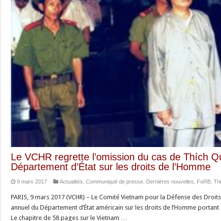
Le VCHR regrette l’omission du cas de Thích 
Département d’État sur les droits de l’Homme
9 mars 2017
Actualités
,
Communiqué de presse
,
Dernières nouvelles
,
FoRB
,
Th
PARIS, 9 mars 2017 (VCHR) – Le Comité Vietnam pour la Défense des Droits
annuel du Département d’État américain sur les droits de l’Homme portant s
Le chapitre de 58 pages sur le Vietnam …