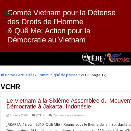
Comité Vietnam pour la Défense
des Droits de l'Homme
& Quê Me: Action pour la
Démocratie au Vietnam
Home
/
Actualités
/
Communiqué de presse
/
VCHR (page 17)
VCHR
Le Vietnam à la Sixième Assemblée du Mouveme
Démocratie à Jakarta, Indonésie
sur
18 avril 2010
VCHR
Commentaires fermés
Le
JAKARTA, 18 avril 2010 (QUE ME) – Réunis sous le thème de la « Solidarité d
Vietnam
Démocratie », 633 militants de la démocratie venus de 110 pays d’Asie, d’E