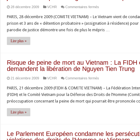
ans
le
sur
28 décembre 2009
VCHR
Commentaires fermés
de
double
Condamnation
prison
langage,
PARIS, 28 décembre 2009 (COMITE VIETNAM) – Le Vietnam vient de condamn
de
pour
l’écrasement
prison et 3 ans de « détention probatoire » (assignation à résidence) pour
Tran
Tran
de
parodie de justice démontre une fois de plus le mépris …
Anh
Huynh
toute
Kim :
Duy
Lire plus »
expression
Le
Thuc,
libre
Comité
Nguyen
et
Vietnam
Tien
Risque de peine de mort au Vietnam : La FIDH 
les
dénonce
Trung,
demandent la libération de Nguyen Tien Trung
procès
une
Le
iniques
sur
21 décembre 2009
VCHR
Commentaires fermés
parodie
Cong
contre
Risque
de
Dinh
PARIS, 21 décembre 2009 (FIDH & COMITE VIETNAM) – La Fédération Inter
les
de
justice
et
(FIDH) et le Comité Vietnam pour la Défense des Droits de l’Homme (Comi
dissidents
peine
et
Le
préoccupation concernant la peine de mort qui pourrait être prononcée 
au
de
le
Thang
Vietnam
mort
mépris
Lire plus »
Long
au
du
pour
Vietnam :
régime
avoir
La
vietnamien
Le Parlement Européen condamne les persécutio
aspiré
FIDH
pour
violations des droits de l’Homme au Vietnam
à