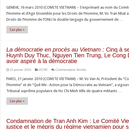
13ème
répression
GENEVE, 16 mars 2010 (COMITE VIETNAM) – S’exprimant au nom du Comité
session
contre
l’Homme et d’Agir Ensemble pour les Droits de l’Homme, M. Vo Tran Nhat a
du
les
Droits de l’Homme de l’ONU le double langage du gouvernement de …
Conseil
défenseurs
des
Lire plus »
des
Droits
droits
de
de
l’Homme
l’Homme
La démocratie en procès au Vietnam :
Cinq à se
de
Huynh Duy Thuc, Nguyen Tien Trung, Le Cong 
au
l’ONU :
avoir aspiré à la démocratie
Vietnam
Le
sur
21 janvier 2010
VCHR
Commentaires fermés
Comité
La
Vietnam
PARIS, 21 janvier 2010 (COMITE VIETNAM) – M. Vo Van Ai, Président du “C
démocratie
pour
l’Homme” et de “Quê Me : Action pour la Démocratie au Vietnam”, a vigo
en
la
Tribunal suprême populaire de Ho Chi Minh Ville de quatre militants …
procès
Défense
au
Lire plus »
des
Vietnam :
Droits
Cinq
de
à
l’Homme
Condamnation de Tran Anh Kim : Le Comité Vi
seize
dénonce
justice et le mépris du régime vietnamien pour 