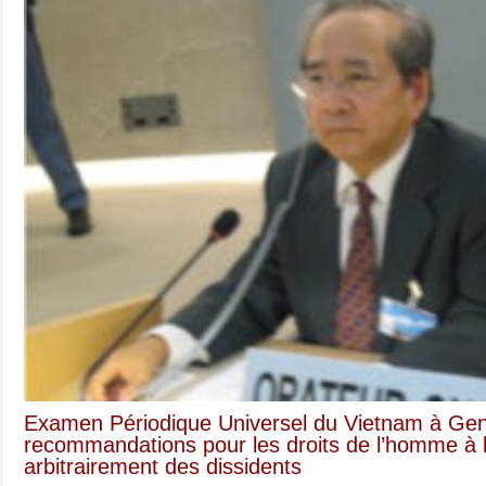
condamnations
de
neuf
militants
démocrates
Examen Périodique Universel du Vietnam à Gen
recommandations pour les droits de l’homme à 
arbitrairement des dissidents