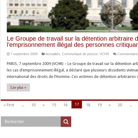
Le Groupe de travail sur la détention arbitrair
l’emprisonnement illégal des personnes critiqu
7 septembre 2009
Actualités
,
Communiqué de presse
,
VCHR
Commentaire
PARIS, 7 septembre 2009 (VCHR) – Le Groupe de travail sur la détention a
les cas d’emprisonnement illégal, a déclaré que plusieurs dissidents vietna
international des droits de l’Homme. Ces victimes de détention arbitraire
Lire plus »
17
« First
...
10
«
15
16
18
19
»
20
...