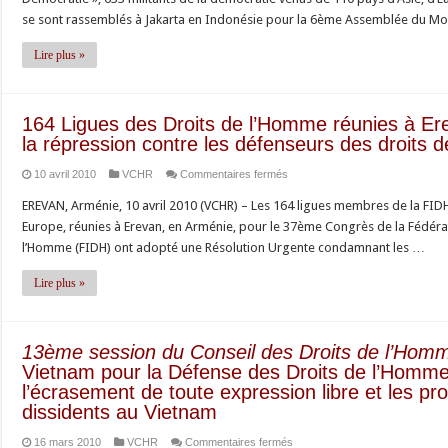
à
se sont rassemblés à Jakarta en Indonésie pour la 6ème Assemblée du 
la
Sixième
Lire plus »
Assemblée
du
Mouvement
164 Ligues des Droits de l’Homme réunies à E
Mondial
la répression contre les défenseurs des droits
pour
sur
10 avril 2010
VCHR
Commentaires fermés
la
164
Démocratie
EREVAN, Arménie, 10 avril 2010 (VCHR) – Les 164 ligues membres de la FIDH
Ligues
à
Europe, réunies à Erevan, en Arménie, pour le 37ème Congrès de la Fédérat
des
Jakarta,
l’Homme (FIDH) ont adopté une Résolution Urgente condamnant les …
Droits
Indonésie
de
Lire plus »
l’Homme
réunies
à
13ème session du Conseil des Droits de l’Homm
Erevan,
Vietnam pour la Défense des Droits de l’Homme
en
l’écrasement de toute expression libre et les pr
Arménie,
dissidents au Vietnam
condamnent
sur
16 mars 2010
VCHR
Commentaires fermés
la