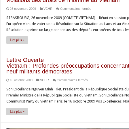
et
son
la
sur
26 novembre 2009
VCHR
Commentaires fermés
le
peuple
démocratie
Le
Comité
STRASBOURG, 26 novembre 2009 (COMITE VIETNAM) – Réuni en session plén
Parlement
Vietnam
Européen vient de voter une « Résolution sur la Situation au Laos et au Vie
Européen
demandent
Résolution exprime un large consensus des députés européens de tous les
condamne
la
les
libération
Lire plus »
persécutions
de
religieuses
Nguyen
et
Tien
Lettre Ouverte
les
Trung
Vietnam : Profondes préoccupations concernan
violations
neuf militants démocrates
des
sur
16 octobre 2009
VCHR
Commentaires fermés
droits
Lettre
de
Son Excellence Nguyen Minh Triet, Président de la République Socialiste 
Ouverte
l’Homme
Premier Ministre de la République Socialiste du Vietnam, Son Excellence N
Vietnam :
au
Communist Party du Vietnam Paris, le 16 octobre 2009 Vos Excellences, N
Profondes
Vietnam
préoccupations
Lire plus »
concernant
la
récente