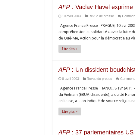
AFP
: Vaclav Havel exprime s
10 avril 2003
Revue de presse
Comment
Agence France Presse PRAGUE, 10 avr 2003 (
compréhension et solidarité » avec la lutte d
de Quê-Me, Action pour la démocratie au Vie
Lire plus »
AFP
: Un dissident bouddhis
8 avril 2003
Revue de presse
Commenta
Agence France Presse HANOI, 8 avr (AFP) – 
du Vietnam (EBUV, dissidente), a quitté Hanoi
en liesse, a-t-on indiqué de source religieu
Lire plus »
AFP
: 37 parlementaires US