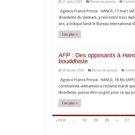
17 mars 2003
Revue de presse
Commen
Agence France Presse HANOI, 17 mars (AFP)
dissidente du Vietnam, a rencontré trois dip
ans, a indiqué lundi le Bureau international
Lire plus »
AFP
: Des opposants à Hanoi
bouddhiste
18 février 2003
Revue de presse
Comme
Agence France Presse HANOI, 18 fév (AFP) 
communiste vietnamien a réclamé mardi que 
dissidente, puisse être soigné pour ce qui 
Lire plus »
« First
...
10
20
30
«
37