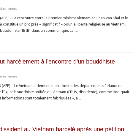
sur
ires fermés
AFP
FP) – La rencontre entre le Premier ministre vietnamien Phan Van Khai et le
:
constitue un progrès « significatif » pour la liberté religieuse au Vietnam,
Rencontre
on bouddhiste (IBIB) dans un communiqué. La …
« significative »
entre
le
PM
vietnamien
t harcèlement à l’encontre d’un bouddhiste
et
un
sur
ires fermés
dissident
AFP
bouddhiste
AFP) – Le Vietnam a démenti mardi limiter les déplacements à Hanoi du
:
(IBIB)
’Eglise bouddhiste unifiée du Vietnam (EBUV, dissidente), comme l’indiquait
Le
s informations sont totalement fabriquées », a …
Vietnam
dément
tout
harcèlement
à
dissident au Vietnam harcelé après une pétition
l’encontre