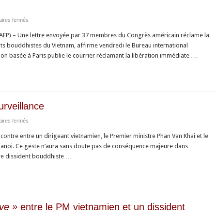
centaines
de
sur
ires fermés
personnes
AFP
à
FP) – Une lettre envoyée par 37 membres du Congrès américain réclame la
:
Hue
ts bouddhistes du Vietnam, affirme vendredi le Bureau international
37
ion basée à Paris publie le courrier réclamant la libération immédiate …
parlementaires
US
demandent
au
Vietnam
urveillance
de
sur
ires fermés
libérer
RFI
deux
ntre entre un dirigeant vietnamien, le Premier ministre Phan Van Khai et le
:
bouddhistes
Hanoi. Ce geste n’aura sans doute pas de conséquence majeure dans
Vietnam,
bre dissident bouddhiste …
cultes
sous
surveillance
ive »
entre le PM vietnamien et un dissident