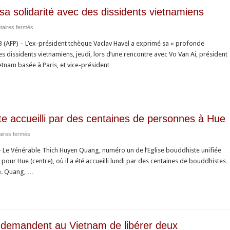
a solidarité avec des dissidents vietnamiens
sur
aires fermés
AFP
AFP) – L’ex-président tchèque Vaclav Havel a exprimé sa « profonde
:
es dissidents vietnamiens, jeudi, lors d’une rencontre avec Vo Van Ai, président
Vaclav
tnam basée à Paris, et vice-président …
Havel
exprime
sa
solidarité
avec
te accueilli par des centaines de personnes à Hue
des
sur
ires fermés
dissidents
AFP
vietnamiens
Le Vénérable Thich Huyen Quang, numéro un de l’Eglise bouddhiste unifiée
:
 pour Hue (centre), où il a été accueilli lundi par des centaines de bouddhistes
Un
se. Quang, …
dissident
bouddhiste
accueilli
par
des
 demandent au Vietnam de libérer deux