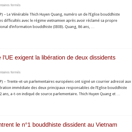
sur
taires fermés
d’un
AFP
bouddhiste
 – Le Vénérable Thich Huyen Quang, numéro un de l’Eglise bouddhiste
:
dissident
ses difficultés avec le régime vietnamien après avoir réclamé sa propre
Un
tional d’information bouddhiste (IBIB). Quang, 86 ans, …
leader
bouddhiste
dissident
au
Vietnam
l’UE exigent la libération de deux dissidents
harcelé
après
sur
taires fermés
une
AFP
pétition
 – Trente-et-un parlementaires européens ont signé un courrier adressé aux
:
bération immédiate des deux principaux responsables de l’Eglise bouddhiste
Des
 22 ans, a-t-on indiqué de source parlementaire. Thich Huyen Quang et …
parlementaires
de
l’UE
exigent
la
trent le n°1 bouddhiste dissident au Vietnam
libération