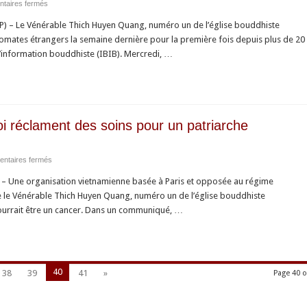
sur
taires fermés
de
AFP
deux
 – Le Vénérable Thich Huyen Quang, numéro un de l’église bouddhiste
:
dissidents
lomates étrangers la semaine dernière pour la première fois depuis plus de 20
Des
vietnamiens
 d’information bouddhiste (IBIB). Mercredi, …
diplomates
rencontrent
le
n°1
bouddhiste
 réclament des soins pour un patriarche
dissident
au
sur
ntaires fermés
Vietnam
AFP
– Une organisation vietnamienne basée à Paris et opposée au régime
:
le Vénérable Thich Huyen Quang, numéro un de l’église bouddhiste
Des
pourrait être un cancer. Dans un communiqué, …
opposants
à
Hanoi
réclament
40
38
39
41
»
Page 40 o
des
soins
pour