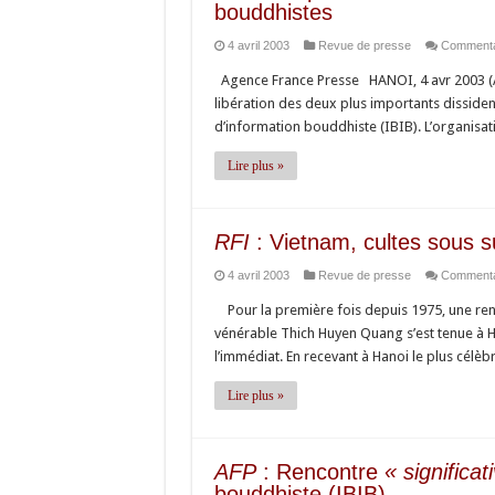
bouddhistes
4 avril 2003
Revue de presse
Commenta
Agence France Presse HANOI, 4 avr 2003 (A
libération des deux plus importants dissiden
d’information bouddhiste (IBIB). L’organisat
Lire plus »
RFI
: Vietnam, cultes sous s
4 avril 2003
Revue de presse
Commenta
Pour la première fois depuis 1975, une renco
vénérable Thich Huyen Quang s’est tenue à 
l’immédiat. En recevant à Hanoi le plus célè
Lire plus »
AFP
: Rencontre
« significat
bouddhiste (IBIB)