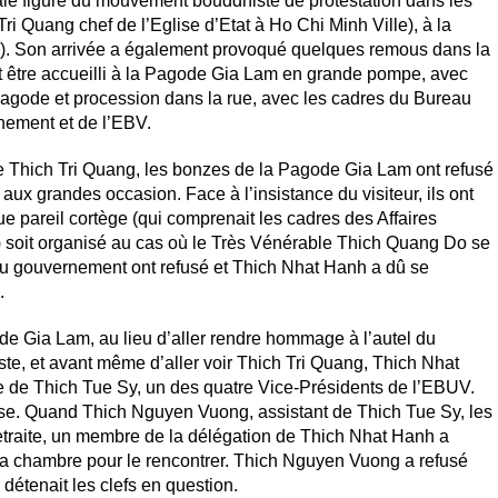
ale figure du mouvement bouddhiste de protestation dans les
Quang chef de l’Eglise d’Etat à Ho Chi Minh Ville), à la
). Son arrivée a également provoqué quelques remous dans la
 être accueilli à la Pagode Gia Lam en grande pompe, avec
agode et procession dans la rue, avec les cadres du Bureau
nement et de l’EBV.
e Thich Tri Quang, les bonzes de la Pagode Gia Lam ont refusé
aux grandes occasion. Face à l’insistance du visiteur, ils ont
e pareil cortège (qui comprenait les cadres des Affaires
) soit organisé au cas où le Très Vénérable Thich Quang Do se
du gouvernement ont refusé et Thich Nhat Hanh a dû se
.
e Gia Lam, au lieu d’aller rendre hommage à l’autel du
ste, et avant même d’aller voir Thich Tri Quang, Thich Nhat
e de Thich Tue Sy, un des quatre Vice-Présidents de l’EBUV.
close. Quand Thich Nguyen Vuong, assistant de Thich Tue Sy, les
retraite, un membre de la délégation de Thich Nhat Hanh a
e la chambre pour le rencontrer. Thich Nguyen Vuong a refusé
détenait les clefs en question.