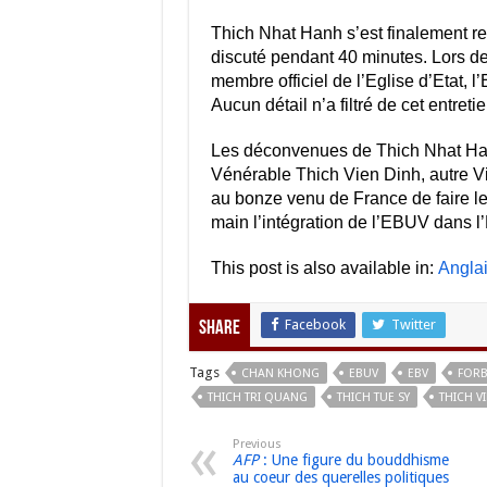
Thich Nhat Hanh s’est finalement re
discuté pendant 40 minutes. Lors d
membre officiel de l’Eglise d’Etat, 
Aucun détail n’a filtré de cet entretie
Les déconvenues de Thich Nhat Hanh
Vénérable Thich Vien Dinh, autre Vic
au bonze venu de France de faire le
main l’intégration de l’EBUV dans l’
This post is also available in:
Angla
Facebook
Twitter
Share
Tags
CHAN KHONG
EBUV
EBV
FOR
THICH TRI QUANG
THICH TUE SY
THICH V
Previous
AFP
: Une figure du bouddhisme
au coeur des querelles politiques