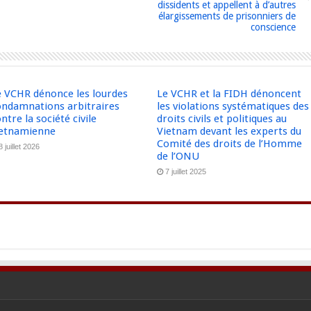
dissidents et appellent à d’autres
élargissements de prisonniers de
conscience
e VCHR dénonce les lourdes
Le VCHR et la FIDH dénoncent
ondamnations arbitraires
les violations systématiques des
ntre la société civile
droits civils et politiques au
ietnamienne
Vietnam devant les experts du
Comité des droits de l’Homme
8 juillet 2026
de l’ONU
7 juillet 2025