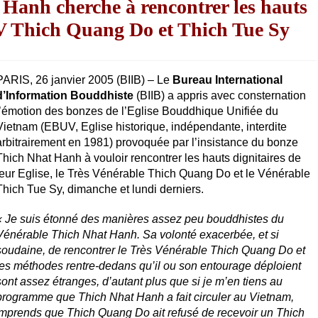
Hanh cherche à rencontrer les hauts
UV Thich Quang Do et Thich Tue Sy
PARIS, 26 janvier 2005 (BIIB) – Le
Bureau International
d’Information Bouddhiste
(BIIB) a appris avec consternation
l’émotion des bonzes de l’Eglise Bouddhique Unifiée du
Vietnam (EBUV, Eglise historique, indépendante, interdite
arbitrairement en 1981) provoquée par l’insistance du bonze
Thich Nhat Hanh à vouloir rencontrer les hauts dignitaires de
leur Eglise, le Très Vénérable Thich Quang Do et le Vénérable
Thich Tue Sy, dimanche et lundi derniers.
« Je suis étonné des manières assez peu bouddhistes du
Vénérable Thich Nhat Hanh. Sa volonté exacerbée, et si
soudaine,
de rencontrer le Très Vénérable Thich Quang Do et
les méthodes rentre-dedans qu’il ou son entourage déploient
sont assez étranges, d’autant plus que si je m’en tiens au
programme que Thich Nhat Hanh a fait circuler au Vietnam,
 comprends que Thich Quang Do ait refusé de recevoir un Thich