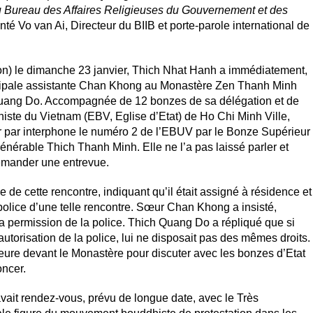
Bureau des Affaires Religieuses du Gouvernement et des
é Vo van Ai, Directeur du BIIB et porte-parole international de
gon) le dimanche 23 janvier, Thich Nhat Hanh a immédiatement,
ncipale assistante Chan Khong au Monastère Zen Thanh Minh
Quang Do. Accompagnée de 12 bonzes de sa délégation et de
iste du Vietnam (EBV, Eglise d’Etat) de Ho Chi Minh Ville,
r par interphone le numéro 2 de l’EBUV par le Bonze Supérieur
érable Thich Thanh Minh. Elle ne l’a pas laissé parler et
emander une entrevue.
de cette rencontre, indiquant qu’il était assigné à résidence et
a police d’une telle rencontre. Sœur Chan Khong a insisté,
la permission de la police. Thich Quang Do a répliqué que si
autorisation de la police, lui ne disposait pas des mêmes droits.
re devant le Monastère pour discuter avec les bonzes d’Etat
oncer.
vait rendez-vous, prévu de longue date, avec le Très