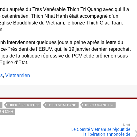
ndu auprès du Très Vénérable Thich Tri Quang avec qui il a
e cet entretien, Thich Nhat Hanh était accompagné d’un
l’Eglise Bouddhiste du Vietnam, le bonze Thich Giac Toan.
n.
 interviennent quelques jours à peine après la lettre du
e-Président de l’EBUV, qui, le 19 janvier dernier, reprochait
 jeu de la politique répressive du PCV et de prôner en sous
Eglise d’Etat.
is
Vietnamien
B
LIBERTÉ RELIGIEUSE
THICH NHAT HANH
THICH QUANG DO
IEN DINH
Next
Le Comité Vietnam se réjouit de
la libération annoncée de