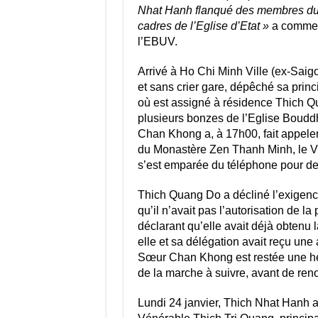
Nhat Hanh flanqué des membres du 
cadres de l’Eglise d’Etat »
a comment
l’EBUV.
Arrivé à Ho Chi Minh Ville (ex-Sai
et sans crier gare, dépêché sa pri
où est assigné à résidence Thich 
plusieurs bonzes de l’Eglise Bouddh
Chan Khong a, à 17h00, fait appele
du Monastère Zen Thanh Minh, le Vén
s’est emparée du téléphone pour d
Thich Quang Do a décliné l’exigence 
qu’il n’avait pas l’autorisation de l
déclarant qu’elle avait déjà obtenu 
elle et sa délégation avait reçu une 
Sœur Chan Khong est restée une heu
de la marche à suivre, avant de ren
Lundi 24 janvier, Thich Nhat Hanh a