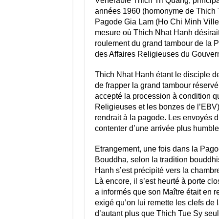
Vénérable Thich Tri Quang, princip
années 1960 (homonyme de Thich Tri 
Pagode Gia Lam (Ho Chi Minh Ville
mesure où Thich Nhat Hanh désirait
roulement du grand tambour de la P
des Affaires Religieuses du Gouver
Thich Nhat Hanh étant le disciple d
de frapper la grand tambour réservé 
accepté la procession à condition qu
Religieuses et les bonzes de l’EBV
rendrait à la pagode. Les envoyés 
contenter d’une arrivée plus humble
Etrangement, une fois dans la Pagod
Bouddha, selon la tradition bouddhi
Hanh s’est précipité vers la chambr
Là encore, il s’est heurté à porte 
a informés que son Maître était en 
exigé qu’on lui remette les clefs d
d’autant plus que Thich Tue Sy seul 