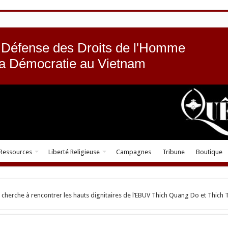
 Défense des Droits de l'Homme
la Démocratie au Vietnam
Ressources
Liberté Religieuse
Campagnes
Tribune
Boutique
cherche à rencontrer les hauts dignitaires de l’EBUV Thich Quang Do et Thich 