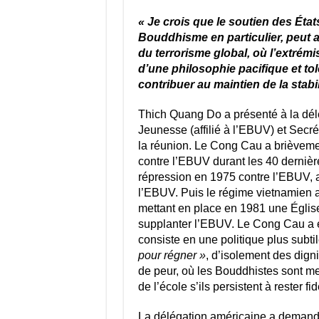
« Je crois que le soutien des États
Bouddhisme en particulier, peut av
du terrorisme global, où l’extrémi
d’une philosophie pacifique et 
contribuer au maintien de la stabi
Thich Quang Do a présenté à la dé
Jeunesse (affilié à l’EBUV) et Secré
la réunion. Le Cong Cau a brièveme
contre l’EBUV durant les 40 derniè
répression en 1975 contre l’EBUV, a
l’EBUV. Puis le régime vietnamien a
mettant en place en 1981 une Église
supplanter l’EBUV. Le Cong Cau a e
consiste en une politique plus subtil
pour régner »
, d’isolement des digni
de peur, où les Bouddhistes sont me
de l’école s’ils persistent à rester f
La délégation américaine a demandé 