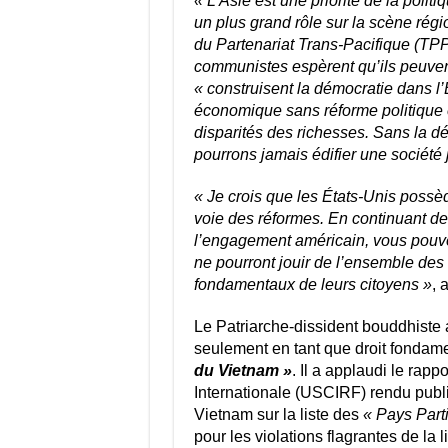
« L’Asie est une priorité de la pol
un plus grand rôle sur la scène régio
du Partenariat Trans-Pacifique (TPP
communistes espèrent qu’ils peuvent 
« construisent la démocratie dans l’É
économique sans réforme politique es
disparités des richesses. Sans la dé
pourrons jamais édifier une société 
« Je crois que les États-Unis possèd
voie des réformes. En continuant de 
l’engagement américain, vous pouvez 
ne pourront jouir de l’ensemble des
fondamentaux de leurs citoyens »
, 
Le Patriarche-dissident bouddhiste a
seulement en tant que droit fonda
du Vietnam »
. Il a applaudi le rap
Internationale (USCIRF) rendu publ
Vietnam sur la liste des
« Pays Part
pour les violations flagrantes de la l