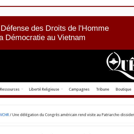
 Défense des Droits de l'Homme
la Démocratie au Vietnam
Ressources
Liberté Religieuse
Campagnes
Tribune
Boutique
VCHR
/
Une délégation du Congrès américain rend visite au Patriarche-disside