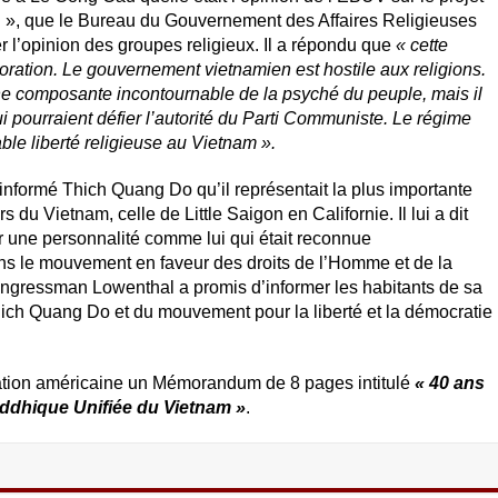
ion », que le Bureau du Gouvernement des Affaires Religieuses
er l’opinion des groupes religieux. Il a répondu que
« cette
oration. Le gouvernement vietnamien est hostile aux religions.
 une composante incontournable de la psyché du peuple, mais il
 pourraient défier l’autorité du Parti Communiste. Le régime
ble liberté religieuse au Vietnam ».
formé Thich Quang Do qu’il représentait la plus importante
 Vietnam, celle de Little Saigon en Californie. Il lui a dit
er une personnalité comme lui qui était reconnue
ns le mouvement en faveur des droits de l’Homme et de la
ongressman Lowenthal a promis d’informer les habitants de sa
Thich Quang Do et du mouvement pour la liberté et la démocratie
ation américaine un Mémorandum de 8 pages intitulé
« 40 ans
uddhique Unifiée du Vietnam »
.