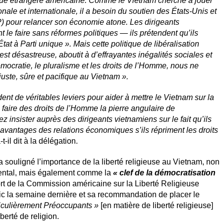
itique étrangère américaine. Comme le Vietnam cherche à jouer
nale et internationale, il a besoin du soutien des États-Unis et
) pour relancer son économie atone. Les dirigeants
le faire sans réformes politiques — ils prétendent qu’ils
tat à Parti unique ». Mais cette politique de libéralisation
t désastreuse, aboutit à d’effrayantes inégalités sociales et
mocratie, le pluralisme et les droits de l’Homme, nous ne
juste, sûre et pacifique au Vietnam ».
ent de véritables leviers pour aider à mettre le Vietnam sur la
faire des droits de l’Homme la pierre angulaire de
insister auprès des dirigeants vietnamiens sur le fait qu’ils
 avantages des relations économiques s’ils répriment les droits
a-t-il dit à la délégation.
 souligné l’importance de la liberté religieuse au Vietnam, non
mental, mais également comme la
« clef de la démocratisation
port de la Commission américaine sur la Liberté Religieuse
ic la semaine dernière et sa recommandation de placer le
iculièrement Préoccupants »
[en matière de liberté religieuse]
iberté de religion.