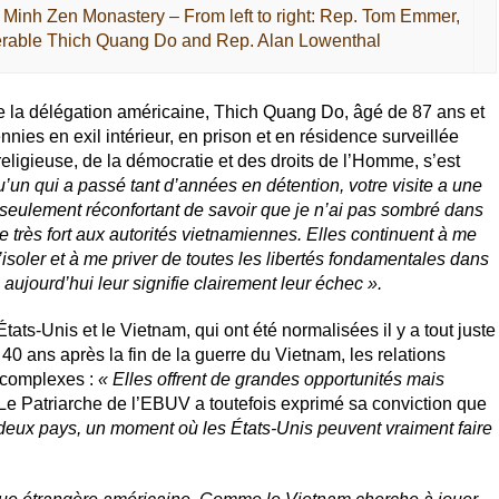
Minh Zen Monastery – From left to right: Rep. Tom Emmer,
erable Thich Quang Do and Rep. Alan Lowenthal
e la délégation américaine, Thich Quang Do, âgé de 87 ans et
nies en exil intérieur, en prison et en résidence surveillée
é religieuse, de la démocratie et des droits de l’Homme, s’est
’un qui a passé tant d’années en détention, votre visite a une
s seulement réconfortant de savoir que je n’ai pas sombré dans
 très fort aux autorités vietnamiennes. Elles continuent à me
’isoler et à me priver de toutes les libertés fondamentales dans
e aujourd’hui leur signifie clairement leur échec ».
ats-Unis et le Vietnam, qui ont été normalisées il y a tout juste
0 ans après la fin de la guerre du Vietnam, les relations
 complexes :
« Elles offrent de grandes opportunités mais
 Le Patriarche de l’EBUV a toutefois exprimé sa conviction que
deux pays, un moment où les États-Unis peuvent vraiment faire