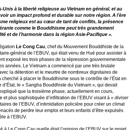
-Unis à la liberté religieuse au Vietnam en général, et au
oir un impact profond et durable sur notre région. A l’ère
sme religieux est au cœur de tant de conflits, la présence
tolérante comme le Bouddhisme peut très grandement
lité et de l’harmonie dans la région Asie-Pacifique ».
légation
Le Cong Cau
, chef du Mouvement Bouddhiste de la
taire-général de l’EBUV, qui était venu de Hué pour assister à
nt exposé les trois phases de la répression gouvernementale
res années. Le Vietnam a commencé par une très brutale
vec la détention et le meurtre de nombreux dignitaires de
 cherché à placer le Bouddhisme sous le contrôle de l’État en
 d’État, le « Sangha Bouddhiste du Vietnam », qui devait
xpliqué que la troisième phase, actuellement en cours,
e et plus sophistiquée d’infiltration de l’EBUV visant à
« diviser
taires de l’EBUV, d’intimidation policière pour créer un climat
nacés de perdre leur emploi et leurs enfants d’être expulsés
idèle à l’EBUV.
à Le Cong Cau quelle était l’opinion de l’EBUV sur le projet