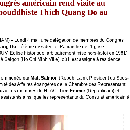
ngrès américain rend visite au
t bouddhiste Thich Quang Do au
M) – Lundi 4 mai, une délégation de membres du Congrès
uang Do
, célèbre dissident et Patriarche de l’Église
, Eglise historique, arbitrairement mise hors-la-loi en 1981),
 Saigon (Ho Chi Minh Ville), où il est assigné à résidence
it emmenée par
Matt Salmon
(Républicain), Président du Sous-
mité des Affaires étrangères de la Chambre des Représentant
ux autres membres du HFAC,
Tom Emmer
(Républicain) et
 assistants ainsi que les représentants du Consulat américain à