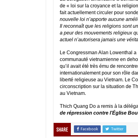
de « loi sur la croyance et la relig
fait actuellement circuler pour sond
nouvelle loi n’apporte aucune améli
Il reconnaît que les religions sont
a peur des mouvements religieux qui
actuel n’autorisera jamais une vérita
Le Congressman Alan Lowenthal a in
communauté vietnamienne en dehors du
qu’il avait été très ému de rencontr
internationalement pour son rôle da
liberté religieuse au Vietnam. Le C
circonscription sur la situation de 
au Vietnam.
Thich Quang Do a remis à la délég
de répression contre l’Église Bo
Facebook
Twitter
Share