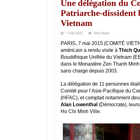
Une délégation du Co
Patriarche-dissiden
Vietnam
7 mai 2015
643 Views
PARIS, 7 mai 2015 (COMITÉ VIETNA
américain a rendu visite à
Thich Q
Bouddhique Unifiée du Vietnam (EBUV
dans le Monastère Zen Thanh Minh à
sans charge depuis 2003.
La délégation de 11 personnes éta
Comité pour l’Asie-Pacifique du Co
(HFAC), et comptait notamment de
Alan Lowenthal
(Démocrate), leurs
Ho Chi Minh Ville.