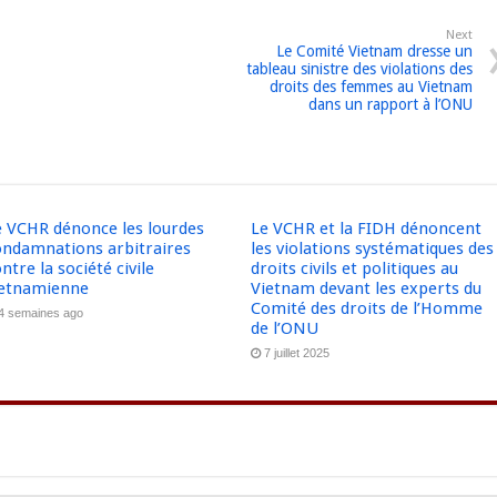
Next
Le Comité Vietnam dresse un
tableau sinistre des violations des
droits des femmes au Vietnam
dans un rapport à l’ONU
e VCHR dénonce les lourdes
Le VCHR et la FIDH dénoncent
ondamnations arbitraires
les violations systématiques des
ntre la société civile
droits civils et politiques au
ietnamienne
Vietnam devant les experts du
Comité des droits de l’Homme
4 semaines ago
de l’ONU
7 juillet 2025