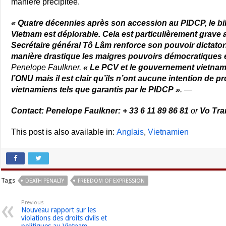
manière précipitée.
« Quatre décennies après son accession au PIDCP, le bi
Vietnam est déplorable. Cela est particulièrement grave 
Secrétaire général Tô Lâm renforce son pouvoir dictatori
manière drastique les maigres pouvoirs démocratiques e
Penelope Faulkner.
« Le PCV et le gouvernement vietnami
l’ONU mais il est clair qu’ils n’ont aucune intention de p
vietnamiens tels que garantis par le PIDCP »
. —
Contact:
Penelope Faulkner: + 33 6 11 89 86 81
or
Vo Tra
This post is also available in:
Anglais
Vietnamien
Tags
DEATH PENALTY
FREEDOM OF EXPRESSION
Previous
Nouveau rapport sur les
violations des droits civils et
politiques au Vietnam