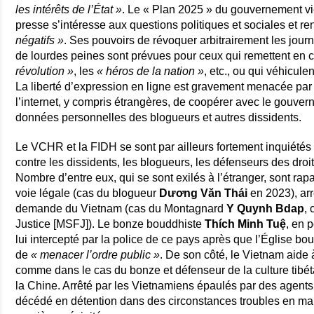
les intérêts de l’État »
. Le « Plan 2025 » du gouvernement v
presse s’intéresse aux questions politiques et sociales et r
négatifs »
. Ses pouvoirs de révoquer arbitrairement les journ
de lourdes peines sont prévues pour ceux qui remettent en 
révolution »
, les
« héros de la nation »
, etc., ou qui véhicule
La liberté d’expression en ligne est gravement menacée par 
l’internet, y compris étrangères, de coopérer avec le gouvern
données personnelles des blogueurs et autres dissidents.
Le VCHR et la FIDH se sont par ailleurs fortement inquiétés
contre les dissidents, les blogueurs, les défenseurs des droi
Nombre d’entre eux, qui se sont exilés à l’étranger, sont rapa
voie légale (cas du blogueur
Dương Văn Thái
en 2023), arr
demande du Vietnam (cas du Montagnard
Y Quynh Bdap
,
Justice [MSFJ]). Le bonze bouddhiste
Thích Minh Tuệ
, en 
lui intercepté par la police de ce pays après que l’Église b
de
« menacer l’ordre public »
. De son côté, le Vietnam aide 
comme dans le cas du bonze et défenseur de la culture tibé
la Chine. Arrêté par les Vietnamiens épaulés par des agents c
décédé en détention dans des circonstances troubles en mar