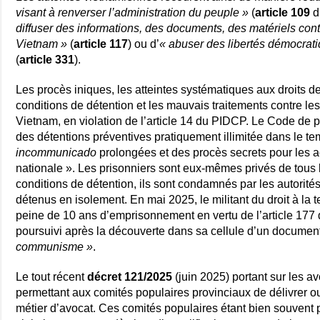
visant à renverser l’administration du peuple »
(
article 109
d
diffuser des informations, des documents, des matériels con
Vietnam »
(
article 117
) ou d’
« abuser des libertés démocratiq
(
article 331
).
Les procès iniques, les atteintes systématiques aux droits d
conditions de détention et les mauvais traitements contre les
Vietnam, en violation de l’article 14 du PIDCP. Le Code de
des détentions préventives pratiquement illimitée dans le te
incommunicado
prolongées et des procès secrets pour les ac
nationale ». Les prisonniers sont eux-mêmes privés de tous le
conditions de détention, ils sont condamnés par les autorité
détenus en isolement. En mai 2025, le militant du droit à la t
peine de 10 ans d’emprisonnement en vertu de l’article 177
poursuivi après la découverte dans sa cellule d’un document 
communisme »
.
Le tout récent
décret 121/2025
(juin 2025) portant sur les a
permettant aux comités populaires provinciaux de délivrer ou 
métier d’avocat. Ces comités populaires étant bien souvent 