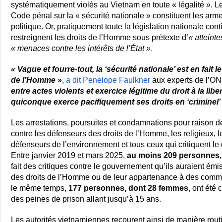
systématiquement violés au Vietnam en toute « légalité ». L
Code pénal sur la « sécurité nationale » constituent les arm
politique. Or, pratiquement toute la législation nationale cont
restreignent les droits de l’Homme sous prétexte d’
« atteinte
« menaces contre les intérêts de l’État »
.
« Vague et fourre-tout, la ‘sécurité nationale’ est en fait l
de l’Homme »
,
a dit Penelope Faulkner
aux experts de l’O
entre actes violents et exercice légitime du droit à la lib
quiconque exerce pacifiquement ses droits en ‘criminel’
Les arrestations, poursuites et condamnations pour raison de
contre les défenseurs des droits de l’Homme, les religieux, les
défenseurs de l’environnement et tous ceux qui critiquent 
Entre janvier 2019 et mars 2025,
au moins 209 personnes,
fait des critiques contre le gouvernement qu’ils auraient é
des droits de l’Homme ou de leur appartenance à des commu
le même temps,
177 personnes, dont 28 femmes
, ont été
des peines de prison allant jusqu’à 15 ans.
Les autorités vietnamiennes recourent ainsi de manière rout