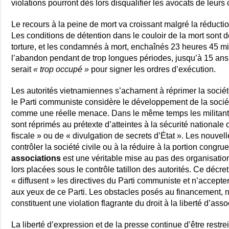
violations pourront dès lors disqualifier les avocats de leurs 
Le recours à la peine de mort va croissant malgré la réducti
Les conditions de détention dans le couloir de la mort sont d
torture, et les condamnés à mort, enchaînés 23 heures 45 min
l’abandon pendant de trop longues périodes, jusqu’à 15 ans
serait
« trop occupé »
pour signer les ordres d’exécution.
Les autorités vietnamiennes s’acharnent à réprimer la sociét
le Parti communiste considère le développement de la sociét
comme une réelle menace. Dans le même temps les militants
sont réprimés au prétexte d’atteintes à la sécurité national
fiscale » ou de « divulgation de secrets d’État ». Les nouve
contrôler la société civile ou à la réduire à la portion congru
associations
est une véritable mise au pas des organisati
lors placées sous le contrôle tatillon des autorités. Ce décre
« diffusent » les directives du Parti communiste et n’accep
aux yeux de ce Parti. Les obstacles posés au financement, 
constituent une violation flagrante du droit à la liberté d’asso
La liberté d’expression et de la presse continue d’être restr