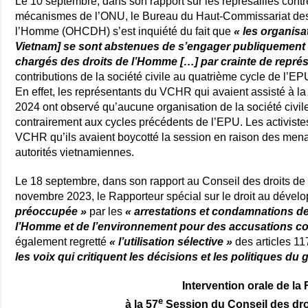
Le 10 septembre, dans son rapport sur les représailles cont
mécanismes de l’ONU, le Bureau du Haut-Commissariat des
l’Homme (OHCDH) s’est inquiété du fait que
« les organisat
Vietnam] se sont abstenues de s’engager publiquement
chargés des droits de l’Homme […] par crainte de représ
contributions de la société civile au quatrième cycle de l’E
En effet, les représentants du VCHR qui avaient assisté à 
2024 ont observé qu’aucune organisation de la société civil
contrairement aux cycles précédents de l’EPU. Les activiste
VCHR qu’ils avaient boycotté la session en raison des mena
autorités vietnamiennes.
Le 18 septembre, dans son rapport au Conseil des droits de
novembre 2023, le Rapporteur spécial sur le droit au dével
préoccupée »
par les
« arrestations et condamnations de
l’Homme et de l’environnement pour des accusations co
également regretté
« l’utilisation sélective »
des articles 1
les voix qui critiquent les décisions et les politiques d
Intervention orale de la
e
à la 57
Session du Conseil des dr