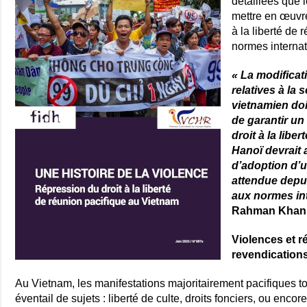
détaillées que 
mettre en œuvre 
à la liberté de
normes internat
« La modificat
relatives à la
vietnamien doi
de garantir un
droit à la libe
Hanoï devrait
d’adoption d’u
attendue depui
aux normes in
Rahman Khan
Violences et 
revendications 
Au Vietnam, les manifestations majoritairement pacifiques to
éventail de sujets : liberté de culte, droits fonciers, ou enco