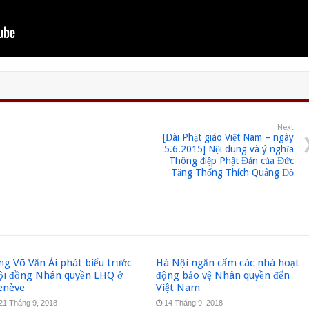
Next
[Đài Phật giáo Việt Nam – ngày
5.6.2015] Nội dung và ý nghĩa
Thông điệp Phật Đản của Đức
Tăng Thống Thích Quảng Độ
g Võ Văn Ái phát biểu trước
Hà Nội ngăn cấm các nhà hoạt
ội đồng Nhân quyền LHQ ở
động bảo vệ Nhân quyền đến
enève
Việt Nam
21 Tháng 9, 2018
14 Tháng 9, 2018