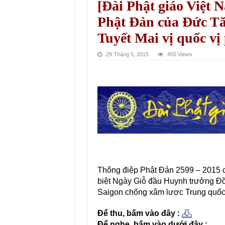
[Đài Phật giáo Việt 
Phật Đản của Đức Tă
Tuyết Mai vị quốc vị
29 Tháng 5, 2015
455 Views
Thông điệp Phật Đản 2599 – 2015
biệt Ngày Giỗ đầu Huynh trưởng Đồn
Saigon chống xâm lược Trung quốc
Để thu, bấm vào đây :
Để nghe, bấm vào dưới đây :