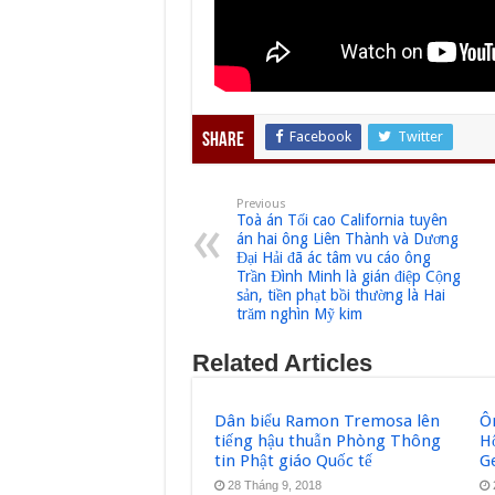
Facebook
Twitter
Share
Previous
Toà án Tối cao California tuyên
án hai ông Liên Thành và Dương
Đại Hải đã ác tâm vu cáo ông
Trần Đình Minh là gián điệp Cộng
sản, tiền phạt bồi thường là Hai
trăm nghìn Mỹ kim
Related Articles
Dân biểu Ramon Tremosa lên
Ôn
tiếng hậu thuẫn Phòng Thông
H
tin Phật giáo Quốc tế
G
28 Tháng 9, 2018