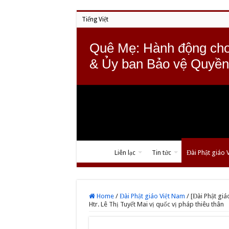
Tiếng Việt
Quê Mẹ: Hành động cho
& Ủy ban Bảo vệ Quyền
Liên lạc
Tin tức
Đài Phật giáo 
Home
/
Đài Phật giáo Việt Nam
/
[Đài Phật gi
Htr. Lê Thị Tuyết Mai vị quốc vị pháp thiêu thân