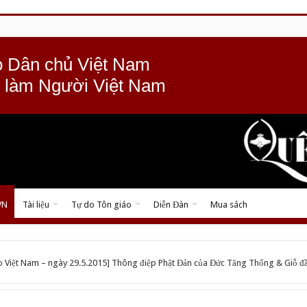
 Dân chủ Việt Nam
 làm Người Việt Nam
VN
Tài liệu
Tự do Tôn giáo
Diễn Đàn
Mua sách
áo Việt Nam – ngày 29.5.2015] Thông điệp Phật Đản của Đức Tăng Thống & Giỗ đ