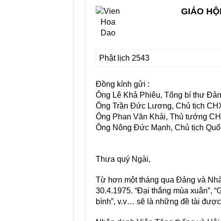
GIÁO HỘ
Phật lịch 2543
Ðồng kính gửi :
Ông Lê Khả Phiêu, Tổng bí thư Ðả
Ông Trần Ðức Lương, Chủ tịch 
Ông Phan Văn Khải, Thủ tướng 
Ông Nông Ðức Mạnh, Chủ tịch Q
Thưa quý Ngài,
Từ hơn một tháng qua Ðảng và Nhà 
30.4.1975. “Ðại thắng mùa xuân”, “
bình”, v.v… sẽ là những đề tài được