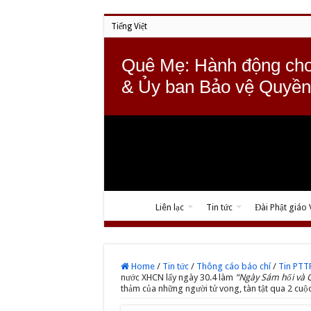
Tiếng Việt
Quê Mẹ: Hành động cho
& Ủy ban Bảo vệ Quyền
Liên lạc
Tin tức
Đài Phật giáo
Home
/
Tin tức
/
Thông cáo báo chí
/
Tin PT
nước XHCN lấy ngày 30.4 làm
“Ngày Sám hối và 
thảm của những người tử vong, tàn tật qua 2 cuộ