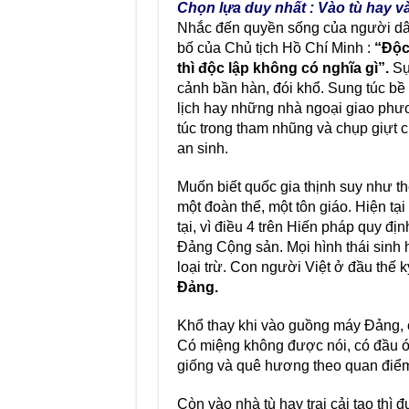
Chọn lựa duy nhất : Vào tù hay 
Nhắc đến quyền sống của người dân 
bố của Chủ tịch Hồ Chí Minh :
“Ðộc
thì độc lập không có nghĩa gì”.
Sự
cảnh bần hàn, đói khổ. Sung túc bề
lịch hay những nhà ngoại giao phươ
túc trong tham nhũng và chụp giựt c
an sinh.
Muốn biết quốc gia thịnh suy như t
một đoàn thể, một tôn giáo. Hiện tạ
tại, vì điều 4 trên Hiến pháp quy đị
Ðảng Cộng sản. Mọi hình thái sinh h
loại trừ. Con người Việt ở đầu thế k
Ðảng.
Khổ thay khi vào guồng máy Ðảng, 
Có miệng không được nói, có đầu ó
giống và quê hương theo quan điểm 
Còn vào nhà tù hay trại cải tạo thì