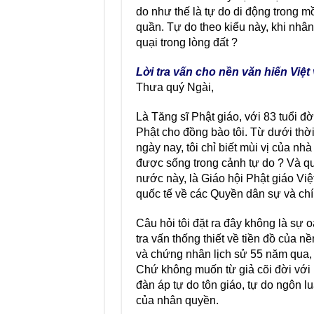
do như thế là tự do di động trong mồ
quần. Tự do theo kiểu này, khi nhân 
quại trong lòng đất ?
Lời tra vấn cho nền văn hiến Việt
Thưa quý Ngài,
Là Tăng sĩ Phật giáo, với 83 tuổi 
Phật cho đồng bào tôi. Từ dưới th
ngày nay, tôi chỉ biết mùi vị của nh
được sống trong cảnh tự do ? Và qua
nước này, là Giáo hội Phật giáo V
quốc tế về các Quyền dân sự và chí
Câu hỏi tôi đặt ra đây không là sự o
tra vấn thống thiết về tiền đồ của 
và chứng nhân lịch sử 55 năm qua, 
Chứ không muốn từ giả cõi đời với h
đàn áp tự do tôn giáo, tự do ngôn l
của nhân quyền.