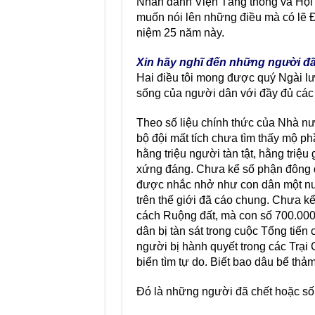
Nhân danh Viện Tăng thống và Hội 
muốn nói lên những điều mà có lẽ Ð
niệm 25 năm này.
Xin hãy nghĩ đến những người đã 
Hai điều tôi mong được quý Ngài lưu
sống của người dân với đầy đủ các
Theo số liệu chính thức của Nhà nư
bộ đội mất tích chưa tìm thấy mộ ph
hằng triệu người tàn tật, hằng triệ
xứng đáng. Chưa kể số phận đông đ
được nhắc nhở như con dân một nướ
trên thế giới đã cáo chung. Chưa kể
cách Ruộng đất, mà con số 700.000 
dân bị tàn sát trong cuộc Tổng tiến
người bị hành quyết trong các Trại C
biển tìm tự do. Biết bao dâu bể thảm
Ðó là những người đã chết hoặc số