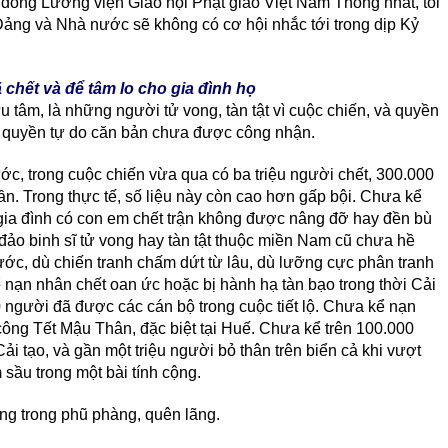
đồng Lưỡng viện Giáo hội Phật giáo Việt Nam Thống nhất, tôi
ảng và Nhà nước sẽ không có cơ hội nhắc tới trong dịp Kỷ
chết và để tâm lo cho gia đình họ
 tâm, là những người tử vong, tàn tật vì cuộc chiến, và quyền
 quyền tự do căn bản chưa được công nhận.
ớc, trong cuộc chiến vừa qua có ba triệu người chết, 300.000
ần. Trong thực tế, số liệu này còn cao hơn gấp bội. Chưa kể
u gia đình có con em chết trận không được nâng đỡ hay đền bù
ảo binh sĩ tử vong hay tàn tật thuộc miền Nam cũ chưa hề
c, dù chiến tranh chấm dứt từ lâu, dù lưỡng cực phân tranh
 nạn nhân chết oan ức hoặc bị hành hạ tàn bạo trong thời Cải
người đã được các cán bộ trong cuộc tiết lộ. Chưa kể nạn
 công Tết Mậu Thân, đặc biệt tại Huế. Chưa kể trên 100.000
ải tạo, và gần một triệu người bỏ thân trên biển cả khi vượt
 sầu trong một bài tính cộng.
ng trong phũ phàng, quên lãng.