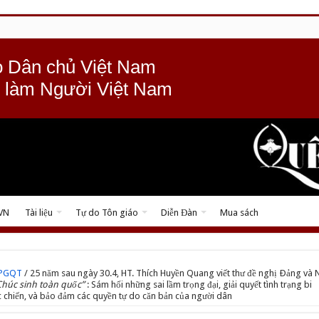
 Dân chủ Việt Nam
 làm Người Việt Nam
 VN
Tài liệu
Tự do Tôn giáo
Diễn Đàn
Mua sách
TPGQT
/
25 năm sau ngày 30.4, HT. Thích Huyền Quang viết thư đề nghị Ðảng và 
Chúc sinh toàn quốc”
: Sám hối những sai lầm trọng đại, giải quyết tình trạng bi
c chiến, và bảo đảm các quyền tự do căn bản của người dân