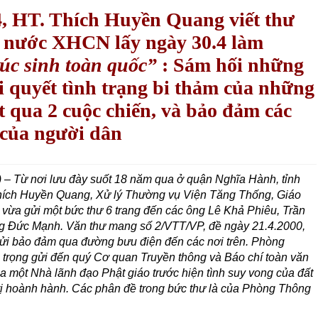
4, HT. Thích Huyền Quang viết thư
 nước XHCN lấy ngày 30.4 làm
úc sinh toàn quốc”
: Sám hối những
ải quyết tình trạng bi thảm của những
t qua 2 cuộc chiến, và bảo đảm các
 của người dân
 Từ nơi lưu đày suốt 18 năm qua ở quận Nghĩa Hành, tỉnh
hích Huyền Quang, Xử lý Thường vụ Viện Tăng Thống, Giáo
 vừa gửi một bức thư 6 trang đến các ông Lê Khả Phiêu, Trần
 Ðức Mạnh. Văn thư mang số 2/VTT/VP, đề ngày 21.4.2000,
ửi bảo đảm qua đường bưu điện đến các nơi trên. Phòng
n trọng gửi đến quý Cơ quan Truyền thông và Báo chí toàn văn
ủa một Nhà lãnh đạo Phật giáo trước hiện tình suy vong của đất
rị hoành hành. Các phân đề trong bức thư là của Phòng Thông