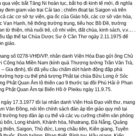
 qua việc bắt Tăng Ni hoàn tục, bắt họ đi kinh tế mới, đi nghĩa
 đem giam vào trại Cải tạo ; chiếm đoạt tại Saigon và trên
cả các cơ sở tự viện, gia ốc của Giáo hội, các cơ sở văn hóa,
học Vạn Hạnh, hệ thống trường trung, tiểu học Bồ Ðề, trường
từ thiện, nhà nuôi trẻ, cô nhi viện, đất chùa, kinh sách, v.v… .
hiêu tập thể tại Chùa Dược Sư ở Cần Thơ ngày 2.11.1975 để
n giáo.
 mang số 0278-VHÐ/VP, nhân danh Viện Hóa Ðạo gửi ông Chủ
i Cộng hòa Miền Nam (kính quá Thượng tướng Trần Văn Trà,
– Gia định), tôi đã yêu cầu chấm dứt hành động đập phá
3 trường hợp cụ thể phá tượng Phật tại chùa Bửu Long ở Sóc
ợng Phật Quan Âm lộ thiên cao 9 thước tại đồi Phú Hải ở Phan
ợng Phật Quan Âm tại Biển Hồ ở Pleiku ngày 11.9.75.
n ngày 17.3.1977 tôi lại nhân danh Viện Hoá Ðạo viết thư, mang
 Văn Ðồng, nói lên chính sách đàn áp tôn giáo quy mô tại
88 trường hợp đàn áp cụ thể và các vụ cưỡng chiếm văn phòng
: Phú bổn, Long khánh, Khánh hòa, Nhatrang, Ðà Nẵng, Quảng
g thiện, Saigon, Thủ đức, Long châu tiền, Kiên giang, Tuyên
ê thuộc, Ðịnh tường, Phan thiết, Bình tuy, Hậu giang, Kiến