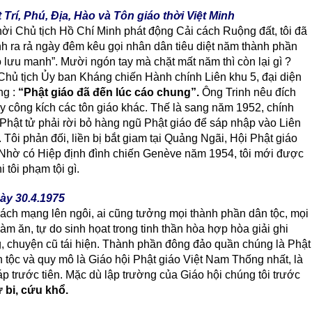
t Trí, Phú, Ðịa, Hào và Tôn giáo thời Việt Minh
ời Chủ tịch Hồ Chí Minh phát động Cải cách Ruộng đất, tôi đã
h ra rả ngày đêm kêu gọi nhân dân tiêu diệt năm thành phần
iáo lưu manh”. Mười ngón tay mà chặt mất năm thì còn lại gì ?
hủ tịch Ủy ban Kháng chiến Hành chính Liên khu 5, đại diện
ng :
“Phật giáo đã đến lúc cáo chung”.
Ông Trinh nêu đích
 công kích các tôn giáo khác. Thế là sang năm 1952, chính
hật tử phải rời bỏ hàng ngũ Phật giáo để sáp nhập vào Liên
 Tôi phản đối, liền bị bắt giam tại Quảng Ngãi, Hội Phật giáo
. Nhờ có Hiệp định đình chiến Genève năm 1954, tôi mới được
 tôi phạm tội gì.
ày 30.4.1975
ách mạng lên ngôi, ai cũng tưởng mọi thành phần dân tộc, mọi
m ăn, tự do sinh họat trong tinh thần hòa hợp hòa giải ghi
, chuyện cũ tái hiện. Thành phần đông đảo quần chúng là Phật
n tộc và quy mô là Giáo hội Phật giáo Việt Nam Thống nhất, là
áp trước tiên. Mặc dù lập trường của Giáo hội chúng tôi trước
ừ bi, cứu khổ.