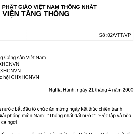
I PHẬT GIÁO VIỆT NAM THỐNG NHẤT
VIỆN TĂNG THỐNG
Số :02/VTT/VP
ng Cộng sản Việt Nam
CHXHCNVN
CHXHCNVN
uốc hội CHXHCNVN
Nghĩa Hành, ngày 21 tháng 4 năm 2000
nước bắt đầu tổ chức ăn mừng ngày kết thúc chiến tranh
Giải phóng miền Nam”, “Thống nhất đất nước”, “Ðộc lập và hòa
 ca ngợi.