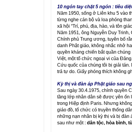
10 ngón tay chặt 5 ngón : tiêu diệ
Năm 1950, sống ở Liên khu 5 vào th
từng nghe cán bộ và loa phóng than
xã hội “Trí, phú, địa, hào, và tôn g
Năm 1951, ông Nguyễn Duy Trinh, C
Chính phủ Trung ương, tuyên bố rằ
danh Phật giáo, không nhắc nhở hay
quyền kháng chiến bắt quần chúng P
Việt, một tổ chức ngoại vi của Ðảng.
Cứu quốc của chúng tôi bị giải tán
trả tự do. Giấy phóng thích không ghi
Kỳ thị và đàn áp Phật giáo sau ng
Sau ngày 30.4.1975, chính quyền C
tầng lớp nhân dân sẽ được yên ổn là
trong Hiệp định Paris. Nhưng không
giáo đồ, tổ chức có truyền thống dâ
những nạn nhân bị kỳ thị và bị đàn 
sau như một :
dân tộc, hòa bình, t