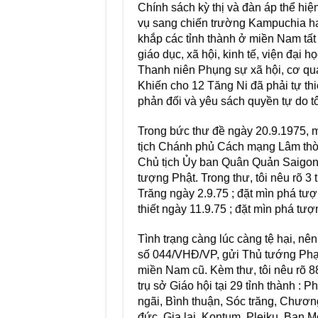
Chính sách kỳ thị và đàn áp thể hiện
vụ sang chiến trường Kampuchia hay
khắp các tỉnh thành ở miền Nam tất 
giáo dục, xã hội, kinh tế, viện đại 
Thanh niên Phụng sự xã hội, cơ quan 
Khiến cho 12 Tăng Ni đã phải tự t
phản đối và yêu sách quyền tự do tô
Trong bức thư đề ngày 20.9.1975,
tịch Chánh phủ Cách mạng Lâm thờ
Chủ tịch Ủy ban Quân Quản Saigon 
tượng Phật. Trong thư, tôi nêu rõ 
Trăng ngày 2.9.75 ; đặt mìn phá tư
thiết ngày 11.9.75 ; đặt mìn phá tư
Tình trạng càng lúc càng tệ hại, nê
số 044/VHÐ/VP, gửi Thủ tướng Phạm
miền Nam cũ. Kèm thư, tôi nêu rõ 
trụ sở Giáo hội tại 29 tỉnh thành 
ngãi, Bình thuận, Sóc trăng, Chươn
đức, Gia lai, Kontum, Pleiku, Ban M