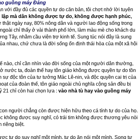
vào guồng máy Ðảng
với đầy đủ các quyền tự do căn bản, tôi chợt nhớ lời tuyên
 lập mà dân không được tự do, không được hạnh phúc,
 thật ngày nay, 80% nông dân và người lao động sống trong
 ngoài chỉ thấy ở vài thành phố lớn, làm màu mè cho khách du
ng Tây, nhằm cầu viện trợ kinh tế. Sung túc nói đây là sung
ủa nhau, chứ chưa là đời sống ổn định thái hòa của một xã hội
hế nào, chỉ cần nhìn vào đời sống của một người dân thường,
i ở nước ta, đoàn thể hay tôn giáo không được quyền tự do tồn
nh sự độc tôn của tư tưởng Mác Lê-nin, và độc quyền cai trị của
oạt của đoàn thể, tôn giáo ngoài chủ nghĩa cộng sản đều bị
ỷ 21 chỉ còn hai chọn lựa :
vào nhà tù hay vào guồng máy
con người chẳng còn được hiện hữu theo cá tính tự do của họ.
c không được suy nghĩ, có trái tim không được thương yêu nòi
riêng biệt.
 được tự do suy nghĩ một mình, tự do ăn nói một mình. Song tự