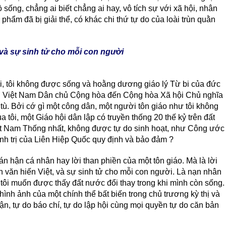
 sống, chẳng ai biết chẳng ai hay, vô tích sự với xã hội, nhân
phẩm đã bị giải thể, có khác chi thứ tự do của loài trùn quằn
 và sự sinh tử cho mỗi con người
đời, tôi không được sống và hoằng dương giáo lý Từ bi của đức
ời Việt Nam Dân chủ Cộng hòa đến Cộng hòa Xã hội Chủ nghĩa
à tù. Bởi cớ gì một công dân, một người tôn giáo như tôi không
 tôi, một Giáo hội dân lập có truyền thống 20 thế kỷ trên đất
iệt Nam Thống nhất, không được tự do sinh hoạt, như Công ước
nh trị của Liên Hiệp Quốc quy định và bảo đảm ?
án hận cá nhân hay lời than phiền của một tôn giáo. Mà là lời
nền văn hiến Việt, và sự sinh tử cho mỗi con người. Là nạn nhân
tôi muốn được thấy đất nước đổi thay trong khi mình còn sống.
ình ảnh của một chính thể bất biến trong chủ trương kỳ thị và
uận, tự do báo chí, tự do lập hội cùng mọi quyền tự do căn bản