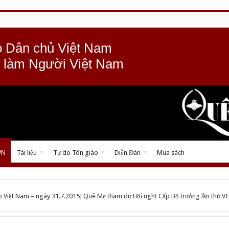
 Dân chủ Việt Nam
 làm Người Việt Nam
VN
Tài liệu
Tự do Tôn giáo
Diễn Đàn
Mua sách
o Việt Nam – ngày 31.7.2015] Quê Mẹ tham dự Hội nghị Cấp Bộ trưởng lần thứ VI