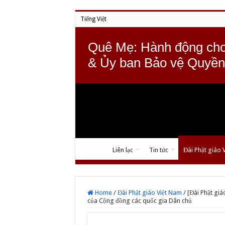
Tiếng Việt
Quê Mẹ: Hành động cho
& Ủy ban Bảo vệ Quyền
Liên lạc
Tin tức
Đài Phật giáo 
Home
/
Đài Phật giáo Việt Nam
/
[Đài Phật giá
của Cộng đồng các quốc gia Dân chủ