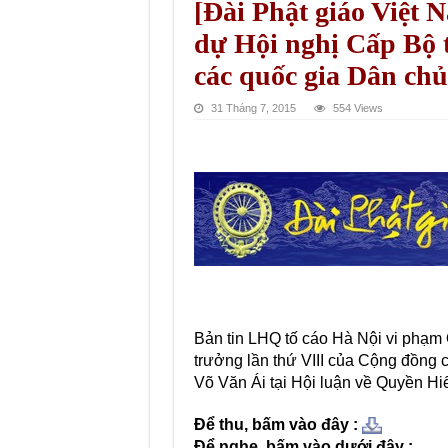
[Đài Phật giáo Việt 
dự Hội nghị Cấp Bộ 
các quốc gia Dân chủ
31 Tháng 7, 2015
554 Views
Bản tin LHQ tố cáo Hà Nội vi phạ
trưởng lần thứ VIII của Cộng đồng 
Võ Văn Ái tại Hội luận về Quyền Hi
Để thu, bấm vào đây :
Để nghe, bấm vào dưới đây :