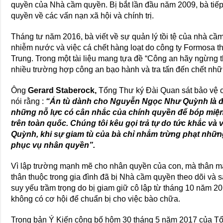
quyền của Nhà cầm quyền. Bị bắt lần đầu năm 2009, bà tiế
quyền về các vấn nạn xã hội và chính trị.
Tháng tư năm 2016, bà viết về sự quản lý tồi tệ của nhà cầ
nhiễm nước và việc cá chết hàng loạt do công ty Formosa th
Trung. Trong một tài liệu mang tựa đề “Công an hãy ngừng t
nhiều trường hợp công an bạo hành và tra tấn đến chết nhữn
Ông
Gerard Staberock,
Tổng Thư ký Đài Quan sát bảo vệ
nói rằng :
“Án tù dành cho Nguyễn Ngọc Như Quỳnh là đ
những nỗ lực có cân nhắc của chính quyền để bóp miệng
trên toàn quốc. Chúng tôi kêu gọi trả tự do tức khắc v
Quỳnh, khi sự giam tù của bà chỉ nhắm trừng phạt nhữ
phục vụ nhân quyền”.
Vì lập trường mạnh mẽ cho nhân quyền của con, mà thân
thân thuộc trong gia đình đã bị Nhà cầm quyền theo dõi v
suy yếu trầm trọng do bị giam giữ cô lập từ tháng 10 năm 2
không có cơ hội để chuẩn bị cho việc bào chữa.
Trong bản Ý Kiến công bố hôm 30 tháng 5 năm 2017 của T