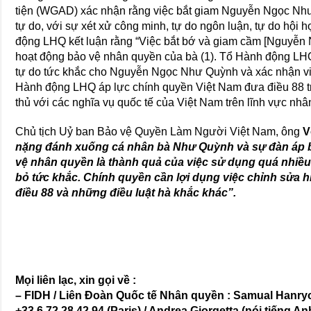
tiện (WGAD) xác nhận rằng việc bắt giam Nguyễn Ngọc Như 
tự do, với sự xét xử công minh, tự do ngôn luận, tự do hội 
động LHQ kết luận rằng “Việc bắt bớ và giam cầm [Nguyễ
hoạt động bảo vệ nhân quyền của bà (1). Tổ Hành động LH
tự do tức khắc cho Nguyễn Ngọc Như Quỳnh và xác nhận việc
Hành động LHQ áp lực chính quyền Việt Nam đưa điều 88 t
thủ với các nghĩa vụ quốc tế của Việt Nam trên lĩnh vực nhâ
Chủ tịch Uỷ ban Bảo vệ Quyền Làm Người Việt Nam, ông
V
nặng đánh xuống cá nhân bà Như Quỳnh và sự đàn áp b
vệ nhân quyền là thành quả của việc sử dụng quá nhiều 
bỏ tức khắc. Chính quyền cần lợi dụng việc chỉnh sửa 
điều 88 và những điều luật hà khắc khác”.
Mọi liên lạc, xin gọi về :
– FIDH / Liên Đoàn Quốc tế Nhân quyền : Samual Hanryo
+33 6 72 28 42 94 (Paris) / Andrea Giorgetta (nói tiếng 