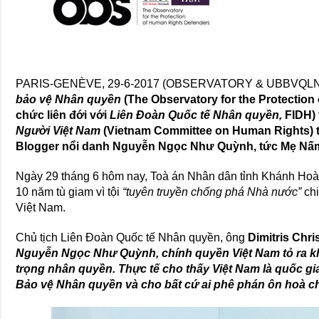
PARIS-GENÈVE, 29-6-2017 (OBSERVATORY & UBBVQL
bảo vệ Nhân quyền
(The Observatory for the Protection
chức liên đới với
Liên Đoàn Quốc tế Nhân quyền,
FIDH)
Người Việt Nam
(Vietnam Committee on Human Rights) 
Blogger nổi danh Nguyễn Ngọc Như Quỳnh, tức Mẹ Nấ
Ngày 29 tháng 6 hôm nay, Toà án Nhân dân tỉnh Khánh Ho
10 năm tù giam vì tội
“tuyên truyền chống phá Nhà nước”
chi
Việt Nam.
Chủ tịch Liên Đoàn Quốc tế Nhân quyền, ông
Dimitris Chr
Nguyễn Ngọc Như Quỳnh, chính quyền Việt Nam tỏ ra kh
trọng nhân quyền. Thực tế cho thấy Việt Nam là quốc g
Bảo vệ Nhân quyền và cho bất cứ ai phê phán ôn hoà c