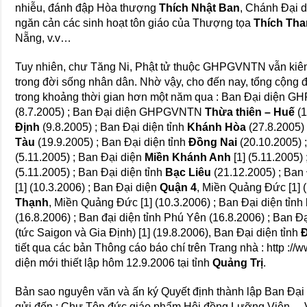
nhiễu, đánh đập Hòa thượng
Thích Nhật Ban
, Chánh Đại d
ngăn cản các sinh hoạt tôn giáo của Thượng tọa
Thích Th
Nẵng, v.v…
Tuy nhiên, chư Tăng Ni, Phật tử thuộc GHPGVNTN vẫn kiên tr
trong đời sống nhân dân. Nhờ vậy, cho đến nay, tổng cộng đ
trong khoảng thời gian hơn một năm qua : Ban Ðại diện
(8.7.2005) ; Ban Ðại diện GHPGVNTN
Thừa thiên – Huế
(1
Ðịnh
(9.8.2005) ; Ban Ðại diện tỉnh
Khánh Hòa
(27.8.2005) 
Tàu
(19.9.2005) ; Ban Đại diện tỉnh
Đồng Nai
(20.10.2005) 
(5.11.2005) ; Ban Đại diện
Miền Khánh Anh
[1] (5.11.2005)
(5.11.2005) ; Ban Đại diện tỉnh
Bạc Liêu
(21.12.2005) ; Ban
[1] (10.3.2006) ; Ban Đại diện
Quận 4
, Miền Quảng Đức [1] 
Thạnh
, Miền Quảng Đức [1] (10.3.2006) ; Ban Đại diện tỉnh
(16.8.2006) ; Ban đại diện tỉnh Phú Yên (16.8.2006) ; Ban Đ
(tức Saigon và Gia Định) [1] (19.8.2006), Ban Đại diện tỉnh
tiết qua các bản Thông cáo báo chí trên Trang nhà : http :/
diện mới thiết lập hôm 12.9.2006 tại tỉnh
Quảng Trị
.
Bản sao nguyên văn và ấn ký Quyết định thành lập Ban Đại 
gửi đến : Chư Tôn đức giáo phẩm Hội đồng Lưỡng Viện,