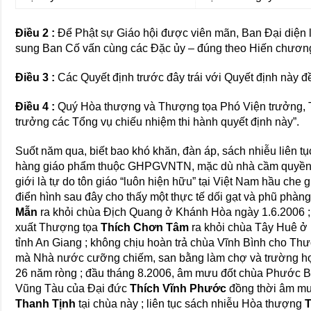
Ðiều 2 :
Ðể Phật sự Giáo hội được viên mãn, Ban Ðại diện l
sung Ban Cố vấn cùng các Ðặc ủy – đúng theo Hiến chương
Ðiều 3 :
Các Quyết định trước đây trái với Quyết định này đ
Ðiều 4 :
Quý Hòa thượng và Thượng tọa Phó Viện trưởng, T
trưởng các Tổng vụ chiếu nhiệm thi hành quyết định này”.
Suốt năm qua, biết bao khó khăn, đàn áp, sách nhiễu liên t
hàng giáo phẩm thuộc GHPGVNTN, mặc dù nhà cầm quyền H
giới là tự do tôn giáo “luôn hiện hữu” tại Việt Nam hầu che
điển hình sau đây cho thấy một thực tế dối gạt và phũ phàng
Mẫn
ra khỏi chùa Địch Quang ở Khánh Hòa ngày 1.6.2006 ; t
xuất Thượng tọa
Thích Chơn Tâm
ra khỏi chùa Tây Huê ở
tỉnh An Giang ; không chịu hoàn trả chùa Vĩnh Bình cho Th
mà Nhà nước cưỡng chiếm, san bằng làm chợ và trường học 
26 năm ròng ; đầu tháng 8.2006, âm mưu đốt chùa Phước B
Vũng Tàu của Đại đức
Thích Vĩnh Phước
đồng thời âm mư
Thanh Tịnh
tại chùa này ; liên tục sách nhiễu Hòa thượng
T