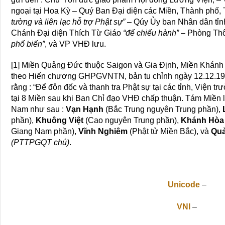
ngoại tại Hoa Kỳ – Quý Ban Ðại diện các Miền, Thành phố,
tường và liên lạc hỗ trợ Phật sự”
– Qúy Ủy ban Nhân dân tỉn
Chánh Đại diện Thích Từ Giáo
“để chiếu hành”
– Phòng Thôn
phổ biến”
, và VP VHÐ lưu.
[1] Miền Quảng Ðức thuộc Saigon và Gia Ðịnh, Miền Khánh
theo Hiến chương GHPGVNTN, bản tu chỉnh ngày 12.12.1973 
rằng : “Ðể đôn đốc và thanh tra Phật sự tại các tỉnh, Viện 
tại 8 Miền sau khi Ban Chỉ đạo VHÐ chấp thuận. Tám Miền l
Nam như sau :
Vạn Hạnh
(Bắc Trung nguyên Trung phần),
phần),
Khuông Việt
(Cao nguyên Trung phần),
Khánh Hòa
Giang Nam phần),
Vĩnh Nghiêm
(Phật tử Miền Bắc), và
Qu
(PTTPGQT chú)
.
Unicode
–
VNI
–