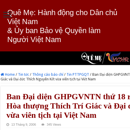
Quê Mẹ: Hành động cho Dân chủ
Việt Nam
& Ủy ban Bảo vệ Quyền làm
Người Việt Nam
Home
/
Tin tức
/
Thông cáo báo chí
/
Tin PTTPGQT
/
Ban Đại diện GHPGVNTN 
Giác và Đại đức Thích Nguyên Kết vừa viên tịch tại Việt Nam
Ban Đại diện GHPGVNTN thứ 18 ra
Hòa thượng Thích Trí Giác và Đại
vừa viên tịch tại Việt Nam
13 Tháng 9, 2006
345 Views