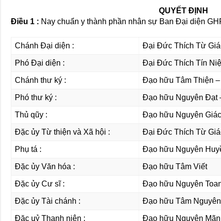
QUYẾT ÐỊNH
Ðiều 1 :
Nay chuẩn y thành phần nhân sự Ban Ðại diện GH
Chánh Ðại diện :
Đại Đức Thích Từ Giá
Phó Ðại diện :
Đại Đức Thích Tín Ni
Chánh thư ký :
Đạo hữu Tâm Thiện –
Phó thư ký :
Đạo hữu Nguyên Đạt 
Thủ qũy :
Ðạo hữu Nguyên Giá
Ðặc ủy Từ thiện và Xã hội :
Đại Đức Thích Từ Giá
Phụ tá :
Đạo hữu Nguyên Huy
Ðặc ủy Văn hóa :
Ðạo hữu Tâm Viết
Ðặc ủy Cư sĩ :
Đạo hữu Nguyên Toa
Ðặc ủy Tài chánh :
Ðạo hữu Tâm Nguyên
Đặc uỷ Thanh niên :
Đạo hữu Nguyên Mãn