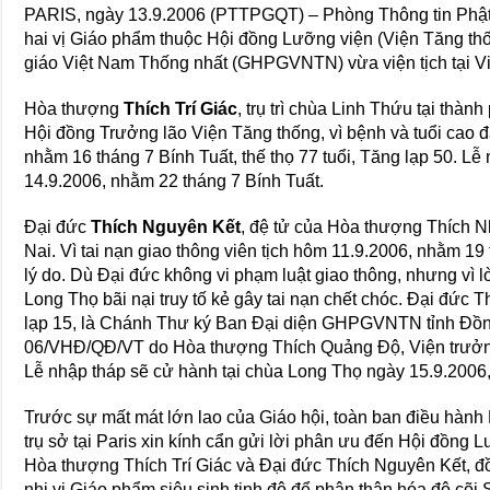
PARIS, ngày 13.9.2006 (PTTPGQT) – Phòng Thông tin Phật
hai vị Giáo phẩm thuộc Hội đồng Lưỡng viện (Viện Tăng th
giáo Việt Nam Thống nhất (GHPGVNTN) vừa viện tịch tại Vi
Hòa thượng
Thích Trí Giác
, trụ trì chùa Linh Thứu tại thàn
Hội đồng Trưởng lão Viện Tăng thống, vì bệnh và tuổi cao 
nhằm 16 tháng 7 Bính Tuất, thế thọ 77 tuổi, Tăng lạp 50. Lễ
14.9.2006, nhằm 22 tháng 7 Bính Tuất.
Đại đức
Thích Nguyên Kết
, đệ tử của Hòa thượng Thích N
Nai. Vì tai nạn giao thông viên tịch hôm 11.9.2006, nhằm 19
lý do. Dù Đại đức không vi phạm luật giao thông, nhưng vì
Long Thọ bãi nại truy tố kẻ gây tai nạn chết chóc. Đại đức T
lạp 15, là Chánh Thư ký Ban Đại diện GHPGVNTN tỉnh Đồng
06/VHĐ/QĐ/VT do Hòa thượng Thích Quảng Độ, Viện trưởn
Lễ nhập tháp sẽ cử hành tại chùa Long Thọ ngày 15.9.2006
Trước sự mất mát lớn lao của Giáo hội, toàn ban điều hành
trụ sở tại Paris xin kính cẩn gửi lời phân ưu đến Hội đồng
Hòa thượng Thích Trí Giác và Đại đức Thích Nguyên Kết, đồ
nhị vị Giáo phẩm siêu sinh tịnh độ để phân thân hóa độ cõi 