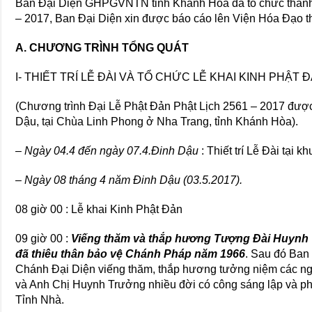
Ban Đại Diện GHPGVNTN tỉnh Khánh Hòa đã tổ chức thành
– 2017, Ban Đại Diện xin được báo cáo lên Viện Hóa Đạo 
A. CHƯƠNG TRÌNH TỔNG QUÁT
I- THIẾT TRÍ LỄ ĐÀI VÀ TỔ CHỨC LỄ KHAI KINH PHẬT 
(Chương trình Đại Lễ Phật Đản Phật Lịch 2561 – 2017 được
Dậu, tại Chùa Linh Phong ở Nha Trang, tỉnh Khánh Hòa).
– Ngày 04.4 đến ngày 07.4.Đinh Dậu
: Thiết trí Lễ Đài tại 
– Ngày 08 tháng 4 năm Đinh Dậu (03.5.2017).
08 giờ 00 : Lễ khai Kinh Phật Đản
09 giờ 00 :
Viếng thăm và thắp hương Tượng Đài Huynh
đã thiêu thân bảo vệ Chánh Pháp năm 1966
. Sau đó Ban
Chánh Đại Diện viếng thăm, thắp hương tưởng niệm các 
và Anh Chị Huynh Trưởng nhiều đời có công sáng lập v
Tỉnh Nhà.