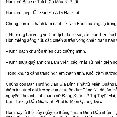
Nam mô Bổn sư Thích Ca Mâu Ni Phật
Nam mô Tiếp dẫn Đạo Sư A Di Đà Phật
Chúng con xin thành tâm đảnh lễ Tam Bảo, thường trụ tro
– Ngưỡng bái vọng về Chư lịch đại tổ sư, các bậc Tiền bối 
Hồn thiêng sông núi, các chiến sĩ trận vong chiến tranh nạn
– Kính bạch chư tôn thiền đức chứng minh.
– Kính thưa quý anh chị Lam Viên, các Phật Tử hiện diện nơ
Trong khung cảnh trang nghiêm thanh tịnh. Khói trầm hương
Chúng con Ban Hướng Dẫn Gia Đình Phật tử Miền Quảng Đức
thâm ân, từ bi đại lượng của chư tôn đức Tăng Ni, đã lân 
nguyện cho anh linh thánh nữ Đồng Xuân Lê Thị Tuyết Mai
Ban Hướng Dẫn Gia Đình Phật tử Miền Quảng Đức
Hôm nay là thứ bảy ngày 25 tháng 4 năm Đinh Dậu nhằm n