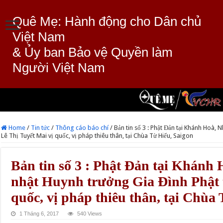
Quê Mẹ: Hành động cho Dân chủ
Việt Nam
& Ủy ban Bảo vệ Quyền làm
Người Việt Nam
Home
/
Tin tức
/
Thông cáo báo chí
/
Bản tin số 3 : Phật Đản tại Khánh Hoà,
Lê Thị Tuyết Mai vị quốc, vị pháp thiêu thân, tại Chùa Từ Hiếu, Saigon
Bản tin số 3 : Phật Đản tại Khán
nhật Huynh trưởng Gia Đình Phật t
quốc, vị pháp thiêu thân, tại Chùa
1 Tháng 6, 2017
540 Views