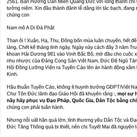
2561. Ban Hướng Dẫn Miền Quảng Đức với lòng thành chí th
tưởng niệm. Xin đầu thành đãnh lễ dâng lời tác bạch, đang 
chúng con
Nam mô A Di Đà Phật
Than ôi ! Xuân, Hạ, Thu, Đông bốn mùa luân chuyển, hết đê
láng, Chết kể tháng tính ngày. Ngày này cách đây 3 năm 
khoan Hải Dương 981 vào Vịnh Bắc Bộ, mở đầu cho cuộc xâ
nhu nhược của Đảng Cọng Sản Việt Nam
,
Đức Đệ Ngũ Tăng
Hội Đồng Lưỡng Viện ra Tuyên Cáo lên án hành động xâm
Kinh.
Hậu thuẫn Tuyên Cáo, không ít huynh trưởng GĐPT/Việt Na
Chư Tôn Đức lãnh đạo Giáo Hội đã khuyên rằng :,
mọi sự h
nầy hãy phục vụ Đạo Pháp, Quốc Gia, Dân Tộc bằng ch
chúng con phải tuân hành.
Nhưng nỗi uất hận quá lớn, tình thương yêu Dân Tộc và Đạ
Đức Tăng Thống quá bi thiết, nên chị Tuyết Mai đã nguyện 