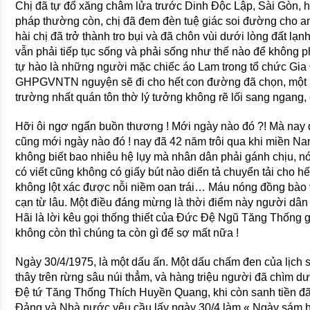
Chị đã tự đổ xăng châm lửa trước Dinh Độc Lập, Sài Gòn, h
pháp thường còn, chị đã đem đèn tuệ giác soi đường cho a
hài chị đã trở thành tro bụi và đã chôn vùi dưới lòng đất l
vẫn phải tiếp tục sống và phải sống như thế nào để không 
tự hào là những người mặc chiếc áo Lam trong tổ chức Gia 
GHPGVNTN nguyện sẽ đi cho hết con đường đã chọn, một lò
trường nhất quán tôn thờ lý tưởng không rẽ lối sang ngang
Hỡi ôi ngơ ngẩn buồn thương ! Mới ngày nào đó ?! Mà nay đã
cũng mới ngày nào đó ! nay đã 42 năm trôi qua khi miền N
không biết bao nhiêu hệ lụy mà nhân dân phải gánh chịu, nó
có viết cũng không có giấy bút nào diển tả chuyển tải cho hế
không lột xác được nỗi niềm oan trái… Máu nóng đồng bào 
cạn từ lâu. Một điều đáng mừng là thời điểm này người dân
Hãi là lời kêu gọi thống thiết của Đức Đệ Ngũ Tăng Thống 
không còn thì chúng ta còn gì để sợ mất nữa !
Ngày 30/4/1975, là một dấu ấn. Một dấu chấm đen của lịch 
thây trên rừng sâu núi thẳm, và hàng triệu người đã chìm 
Đệ tứ Tăng Thống Thích Huyền Quang, khi còn sanh tiền đã 
Đảng và Nhà nước yêu cầu lấy ngày 30/4 làm « Ngày sám hố