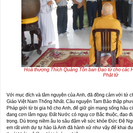
Hoà thượng Thích Quảng Tôn ban Đạo từ cho các 
Phật tử
Với mục đích và tâm nguyện của Anh, đã đồng cảm với tứ c
Giáo Việt Nam Thống Nhất. Cầu nguyện Tam Bảo thập phư
Pháp giới từ bi gia hộ cho Anh, để giữ gìn mạng sống hầu
đang cơn lâm nguy. Đất Nước có nguy cơ Bắc thuộc, đạo đứ
trọng. Dù trong niềm âu lo sâu đậm về sức khỏe Đức Đệ N
em rất vinh dự tự hào là Anh đã hành xử như vậy để khai đư