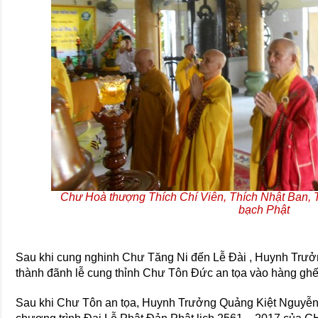
Chư Hoà thượng Thích Chí Viên, Thích Nhật Ban,
bạch Phật
Sau khi cung nghinh Chư Tăng Ni đến Lễ Đài , Huynh Tr
thành đãnh lễ cung thỉnh Chư Tôn Đức an tọa vào hàng gh
Sau khi Chư Tôn an tọa, Huynh Trưởng Quảng Kiệt Nguyễn