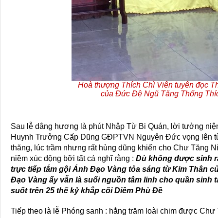
Hoà thượng Thích Chì Viên tuyên đọc T
của Đức Đệ Ngũ Tăng Thống Thí
Sau lễ dâng hương là phút Nhập Từ Bi Quán, lời tưởng ni
Huynh Trưởng Cấp Dũng GĐPTVN Nguyên Đức vọng lên từ 
thăng, lúc trầm nhưng rất hùng dũng khiến cho Chư Tăng N
niềm xúc động bỡi tất cả nghĩ rằng :
Dù không được sinh ra
trực tiếp tắm gội Ánh Đạo Vàng tỏa sáng từ Kim Thân c
Đạo Vàng ấy vẫn là suối nguồn tâm linh cho quần sinh t
suốt trên 25 thế kỷ khắp cõi Diêm Phù Đề
Tiếp theo là lễ Phóng sanh : hằng trăm loài chim được Ch