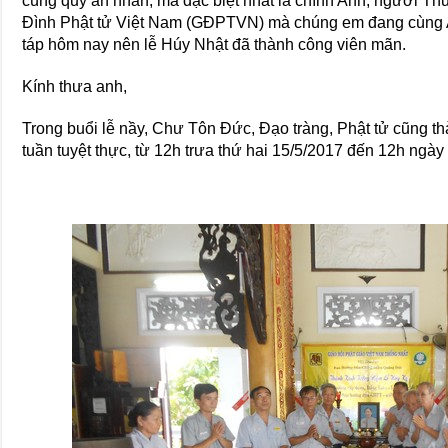
cùng quý ân nhân, mà đặc biệt nhất là chính Anh, người Th
Đình Phật tử Việt Nam (GĐPTVN) mà chúng em đang cùng 
táp hôm nay nên lễ Húy Nhật đã thành công viên mãn.
Kính thưa anh,
Trong buổi lễ nầy, Chư Tôn Đức, Đạo tràng, Phật tử cũng t
tuần tuyệt thực, từ 12h trưa thứ hai 15/5/2017 đến 12h ngày