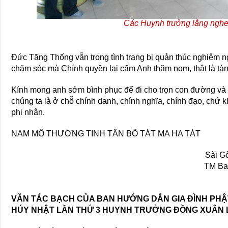
Các Huynh trưởng lắng nghe
Đức Tăng Thống vẫn trong tình trạng bị quản thúc nghiêm ng
chăm sóc mà Chính quyền lại cấm Anh thăm nom, thật là tàn
Kính mong anh sớm bình phục để đi cho trọn con đường và
chúng ta là ở chỗ chính danh, chính nghĩa, chính đạo, chứ k
phi nhân.
NAM MÔ THƯỜNG TINH TẤN BỒ TÁT MA HA TÁT
Sài G
TM Ba
VĂN TÁC BẠCH CỦA BAN HƯỚNG DẪN GIA ĐÌNH PHẬ
HÚY NHẬT LẦN THỨ 3 HUYNH TRƯỞNG ĐỒNG XUÂN L