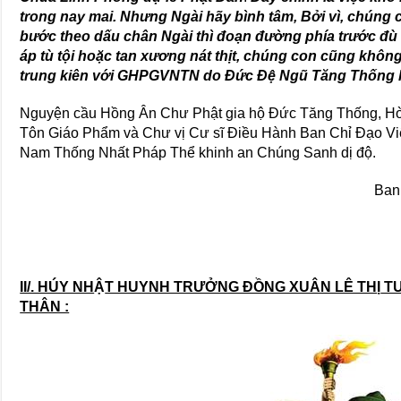
trong nay mai. Nhưng Ngài hãy bình tâm, Bởi vì, chúng
bước theo dấu chân Ngài thì đoạn đường phía trước đù 
áp tù tội hoặc tan xương nát thịt, chúng con cũng khôn
trung kiên với GHPGVNTN do Đức Đệ Ngũ Tăng Thống lã
Nguyện cầu Hồng Ân Chư Phật gia hộ Đức Tăng Thống, H
Tôn Giáo Phẩm và Chư vị Cư sĩ Điều Hành Ban Chỉ Đạo Vi
Nam Thống Nhất Pháp Thể khinh an Chúng Sanh dị độ.
Ban
II/. HÚY NH
Ậ
T HUYNH TRƯỞNG ĐỒNG XUÂN LÊ TH
Ị
TU
THÂN :