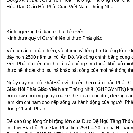
Đồng kính trình
: Chư Tôn Hòa Thượng, Thượng Tọa, Chư vị
Hóa Đạo Giáo Hội Phật Giáo Việt Nam Thống Nhất.
Kính ngưỡng bái bạch Chư Tôn Đức.
Kính thưa quý vị Cư sĩ thiện trí thức Phật giáo.
Với tư cách thuần thiện, vô nhiễm và lòng Từ Bi rộng lớn. Đ
đây hơn 2500 năm tại xứ Ấn Độ. Và cũng chính bằng cung cách
Đức Phật đã cứu độ cho tất cả chúng sinh thoát khỏi vô minh,
thức hệ, thoát khỏi sự hà khắc bất công của mọi hệ thống thế 
Ngày nay mỗi độ Phật Đản về, bước theo dấu chân Phật. Ch
Giáo Hội Phật Giáo Việt Nam Thống Nhất (GHPGVNTN) kh
trước sự chướng quấy của sự thế, của cuộc đời, dương cao 
làm kim chỉ nam cho nếp sống và hành động của người Phậ
đồng Chánh Pháp.
Để đáp ứng lòng từ bi rộng lớn của Đức Đệ Ngũ Tăng Thốn
tổ chức Đại Lễ Phật Đản Phật lịch 2561 – 2017 của HT 