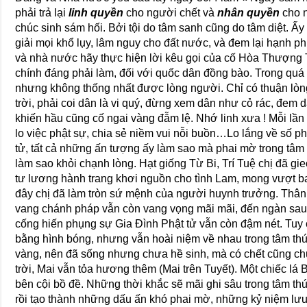
phải trả lại
linh quyền
cho người chết và
nhân quyền
cho n
chúc sinh sám hối. Bởi tội do tâm sanh cũng do tâm diệt. Ấ
giải mọi khổ lụy, lâm nguy cho đất nước, và đem lại hạnh ph
và nhà nước hãy thực hiện lời kêu gọi của cố Hòa Thượng
chính đáng phải làm, đối với quốc dân đồng bào. Trong quá 
nhưng không thống nhất được lòng người. Chỉ có thuận lòng d
trời, phải coi dân là vi quý, đừng xem dân như cỏ rác, đem d
khiến hầu cũng cố ngai vàng đẫm lệ. Nhớ linh xưa ! Mỗi lầ
lo việc phật sự, chia sẻ niềm vui nỗi buồn…Lo lắng về số p
tử, tất cả những ấn tượng ấy làm sao mà phai mờ trong tâm
làm sao khỏi chạnh lòng. Hạt giống Từ Bi, Trí Tuệ chị đã gie
tư lương hành trang khơi nguồn cho tình Lam, mong vượt 
đây chị đã làm tròn sứ mệnh của người huynh trưởng. Thân t
vang chánh pháp vẫn còn vang vọng mãi mãi, đến ngàn sau
cống hiến phụng sự Gia Đình Phật tử vẫn còn đậm nét. Tuy
bằng hình bóng, nhưng vẫn hoài niệm về nhau trong tâm thức
vàng, nên đã sống nhưng chưa hề sinh, mà có chết cũng chư
trời, Mai vẫn tỏa hương thêm (Mai trên Tuyết). Một chiếc lá Bồ
bên cội bồ đề. Những thời khắc sẽ mãi ghi sâu trong tâm thứ
rồi tạo thành những dấu ấn khó phai mờ, những kỷ niệm lưu