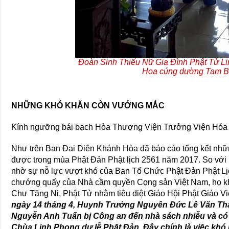
Đoàn Sinh Thiếu Nữ Gia Đình Phật Tử 
Hoa cúng dường Tam 
NHỮNG KHÓ KHĂN CÒN VƯỚNG MẮC
Kính ngưỡng bái bạch Hòa Thượng Viện Trưởng Viện Hóa 
Như trên Ban Đai Diên Khánh Hòa đã báo cáo tổng kết nhữ
được trong mùa Phật Đản Phật lịch 2561 năm 2017. So với n
nhờ sự nỗ lực vượt khó của Ban Tổ Chức Phật Đản Phật Lịc
chướng quấy của Nhà cầm quyền Cọng sản Việt Nam, họ kh
Chư Tăng Ni, Phật Tử nhằm tiêu diệt Giáo Hội Phật Giáo V
ngày 14 tháng 4, Huynh Trưởng Nguyên Đức Lê Văn Th
Nguyễn Anh Tuấn bị Công an đến nhà sách nhiễu và có 
Chùa Linh Phong dự lễ Phật Đản
.
Đây chính là việc khó