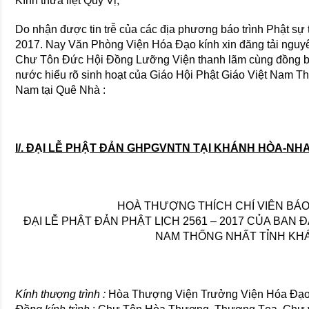
Kính thưa liệt Quý Vị,
Do nhận được tin trễ của các địa phương báo trình Phật sự
2017. Nay Văn Phòng Viện Hóa Đạo kính xin đăng tải nguyên
Chư Tôn Đức Hội Đồng Lưỡng Viện thanh lãm cùng đồng bào
nước hiểu rõ sinh hoạt của Giáo Hội Phật Giáo Việt Nam T
Nam tại Quê Nhà :
I/. Đ
Ạ
I LỄ PH
Ậ
T ĐẢN GHPGVNTN T
Ạ
I KHÁNH HÒA-NH
HOÀ THƯỢNG THÍCH CHÍ VIÊN BÁ
ĐẠI LỄ PHẬT ĐẢN PHẬT LỊCH 2561 – 2017 CỦA BAN Đ
NAM THỐNG NHẤT TỈNH KH
Kính thượng trình :
Hòa Thượng Viện Trưởng Viện Hóa Đ