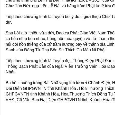
chương trình Đại Lễ Phật Đản Phật lịch 2561 – 2017 của
Chư Tôn Đức ngự trên Lễ Đài và hằng trăm Phật tử tề tựu 
Tiếp theo chương trình là Tuyên bố lý do – giới thiệu Chư
dự.
Sau Lời giới thiệu vừa dứt, Đạo ca Phật Giáo Việt Nam Thố
ca hòa nhip bên nhau, hùng hồn hòa quyện với lời thanh tho
núi đồi hồn thiêng của xứ trầm hương bay về thánh địa L
Sanh của Đấng Từ Phụ Bổn Sư Thích Ca Mâu Ni Phật.
Tiếp theo chương trình là Tuyên đọc Thông Điệp Phật Đả
Thông Bạch Phật Đản của Ngài Viện Trưởng Viện Hóa Đạo
Nhất.
Ba hồi chuông trống Bát Nhã vọng lên từ nơi Chánh Điện,
Đại Diện GHPGVNTN tỉnh Khánh Hòa , Hòa Thượng Thích
GHPGVNTN tỉnh Khánh Hòa, Hòa Thượng Thích Đồng Tu 
VHĐ, Cố Vấn Ban Đại Diện GHPGVNTN tỉnh Khánh Hòa đồ