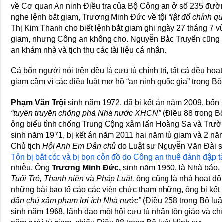
về Cơ quan An ninh Điều tra của Bộ Công an ở số 235 đư
nghe lệnh bắt giam, Trương Minh Đức về tội
“lật đổ chính q
Thị Kim Thanh cho biết lệnh bắt giam ghi ngày 27 tháng 7 v
giam, nhưng Công an không cho. Nguyễn Bắc Truyển cũng b
an khám nhà và tịch thu các tài liệu cá nhân.
Cả bốn người nói trên đều là cựu tù chính trị, tất cả đều h
giam cầm vì các điều luật mơ hồ “an ninh quốc gia” trong Bộ
Phạm Văn Trội
sinh năm 1972, đã bị kết án năm 2009, bốn 
“tuyên truyền chống phá Nhà nước XHCN”
(Điều 88 trong Bộ
ông biểu tình chống Trung Cộng xâm lấn Hoàng Sa và Trư
sinh năm 1971, bị kết án năm 2011 hai năm tù giam và 2 nă
Chủ tịch
Hội Anh Em Dân chủ
do Luật sư Nguyễn Văn Đài 
Tôn bị bắt cóc và bị bọn côn đồ do Công an thuê đánh đập 
nhiễu. Ông
Trương Minh Đức,
sinh năm 1960, là Nhà báo,
Tuổi Trẻ, Thanh niên
và
Pháp Luật,
ông cũng là nhà hoạt độ
những bài báo tố cáo các viên chức tham những, ông bị kết 
dân chủ xâm phạm lợi ích Nhà nước”
(Điều 258 trong Bộ lu
sinh năm 1968, lãnh đạo một hội cựu tù nhân tôn giáo và chín