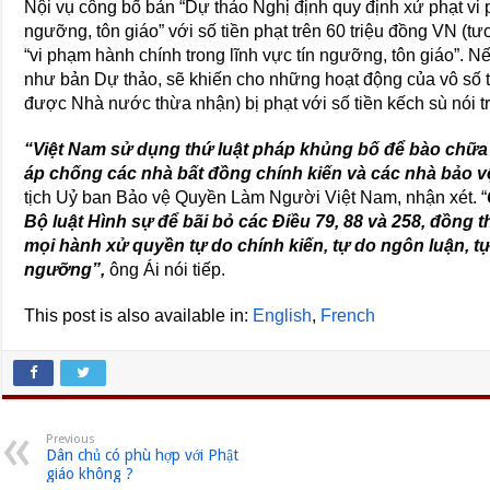
Nội vụ công bố bản “Dự thảo Nghị định quy định xử phạt vi 
ngưỡng, tôn giáo” với số tiền phạt trên 60 triệu đồng VN (
“vi phạm hành chính trong lĩnh vực tín ngưỡng, tôn giáo”. 
như bản Dự thảo, sẽ khiến cho những hoạt động của vô số tí
được Nhà nước thừa nhận) bị phạt với số tiền kếch sù nói t
“Việt Nam sử dụng thứ luật pháp khủng bố để bào chữa
áp chống các nhà bất đồng chính kiến và các nhà bảo 
tịch Uỷ ban Bảo vệ Quyền Làm Người Việt Nam, nhận xét. “
Bộ luật Hình sự để bãi bỏ các Điều 79, 88 và 258, đồng t
mọi hành xử quyền tự do chính kiến, tự do ngôn luận, tự
ngưỡng”,
ông Ái nói tiếp.
This post is also available in:
English
French
Previous
Dân chủ có phù hợp với Phật
giáo không ?