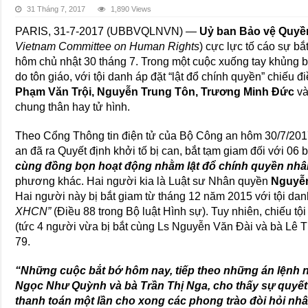
31 Tháng 7, 2017
1,890 Views
PARIS, 31-7-2017 (UBBVQLNVN) —
Uỷ ban Bảo vệ Quyề
Vietnam Committee on Human Rights
) cực lực tố cáo sự b
hôm chủ nhật 30 tháng 7. Trong một cuộc xuống tay khủng bố
do tôn giáo, với tội danh áp đặt “lật đổ chính quyền” chiếu đ
Phạm Văn Trội, Nguyễn Trung Tôn, Trương Minh Đức
v
chung thân hay tử hình.
Theo Cổng Thông tin điện tử của Bộ Công an hôm 30/7/201
an đã ra Quyết định khởi tố bị can, bắt tạm giam đối với 06 
cùng đồng bọn hoạt động nhằm lật đổ chính quyền nhâ
phương khác. Hai người kia là Luật sư Nhân quyền
Nguyễn
Hai người này bị bắt giam từ tháng 12 năm 2015 với tội da
XHCN”
(Điều 88 trong Bộ luật Hình sự). Tuy nhiên, chiếu t
(tức 4 người vừa bị bắt cùng Ls Nguyễn Văn Đài và bà Lê T
79.
“Những cuộc bắt bớ hôm nay, tiếp theo những án lện
Ngọc Như Quỳnh và bà Trần Thị Nga, cho thấy sự quyết
thanh toán một lần cho xong các phong trào đòi hỏi n