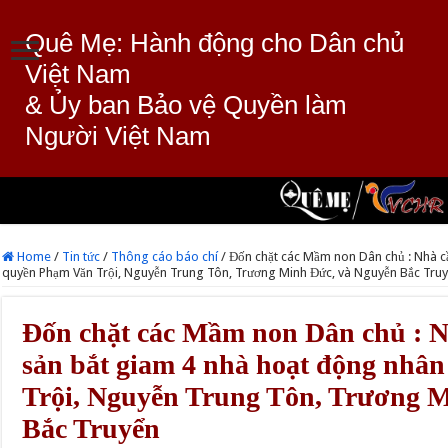
Quê Mẹ: Hành động cho Dân chủ
Việt Nam
& Ủy ban Bảo vệ Quyền làm
Người Việt Nam
Home
/
Tin tức
/
Thông cáo báo chí
/
Đốn chặt các Mầm non Dân chủ : Nhà c
quyền Phạm Văn Trội, Nguyễn Trung Tôn, Trương Minh Đức, và Nguyễn Bắc Tru
Đốn chặt các Mầm non Dân chủ : 
sản bắt giam 4 nhà hoạt động nhâ
Trội, Nguyễn Trung Tôn, Trương 
Bắc Truyển