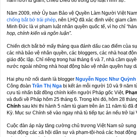
năm rưởi tù giam, chiếu Điều 88 trong Bộ luật Hình sự.
Năm 2009, nhờ Ủy ban Bảo vệ Quyền Làm Người Việt Nam 
chống bắt bớ trái phép
, nên LHQ đã xác định việc giam cầ
Minh Đức là vi phạm luật nhân quyền quốc tế, vì họ chỉ
“hàn
họp, chính kiến và ngôn luận”.
Chiến dịch bắt bớ mấy tháng qua đánh dấu cao điểm của s
các nhà bảo vệ nhân quyền, các bloggers, các nhà hoạt độn
giáo độc lập. Chỉ riêng trong hai tháng 6 và 7, nhà cầm quyề
nước ngoài những nhà hoạt động bảo vệ nhân quyền hay dâ
Hai phụ nữ nổi danh là blogger
Nguyễn Ngọc Như Quỳnh
Công đoàn
Trần Thị Nga
bị kết án mỗi người 10 và 9 năm t
cựu tù nhấn bất đồng chính kiến người Pháp gốc Việt,
Phạm
và đuổi về Pháp hôm 25 tháng 6. Trong khi đó, hôm 28 thán
Chính
sau khi thi hành 5 năm tù giam trên án 11 năm tù đã
Kỳ. Mục sư Chính sẽ vào ngay nhà tù tiếp tục án nếu trở lại
Cuộc đàn áp này tăng cường chủ trương Việt Nam sử sụng l
hoạt động các xã hội dân sự và phạm-tội-hoá các hoạt động