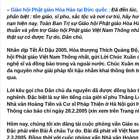
–
Giáo hội Phật giáo Hòa Hảo tại Ðức quốc :
Ðã đến lúc,
phân biệt : tôn giáo, sĩ phu, sắc tộc và nơi cư trú, hãy
nạn hiện nay. Toàn Ban Trị sự Giáo hội Phật giáo Hòa H
thuẫn và yểm trợ Giáo hội Phật giáo Việt Nam Thống nh
thật sự có được Tự do, Dân chủ.
Nhân dịp Tết Ất Dậu 2005, Hòa thượng Thích Quảng Ðộ,
hội Phật giáo Việt Nam Thống nhất, gửi Lời Chúc Xuân đế
nghệ sĩ và đồng bào trong và ngoài nước. Chúc Xuân mà
đa nguyên như giải pháp tối hậu nhằm khai thông tình t
qua.
Lời kêu gọi cho Dân chủ đa nguyên đã được đồng bào tr
nghênh. Ðặc biệt là sự lên tiếng của giới sĩ phu Thăng
Nhà văn Hoàng Tiến và Cư sĩ Pháp Thiện ở Hà Nội gửi
Thông cáo báo chí ngày 28.2.2005 (xin xem trên Trang 
Hôm nay, chúng tôi xin đăng tải cuộc phỏng vấn Giáo s
Ðặc phái viên Ðài Á châu Tự do. Ðài đã phát về Việt Na
2.3.2005. Ðồng thời với cuộc phỏng vấn Nhà văn Hoàng