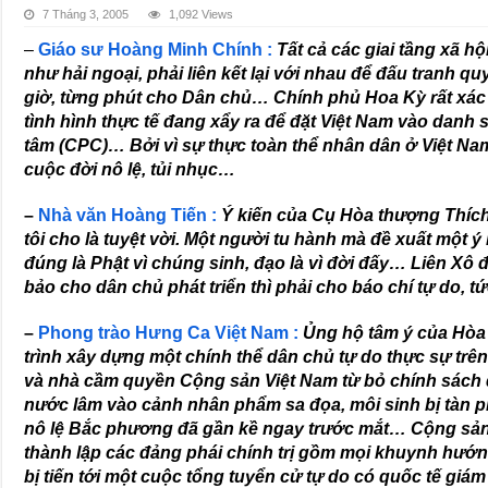
7 Tháng 3, 2005
1,092 Views
–
Giáo sư
Hoàng Minh Chính :
Tất cả các giai tầng xã h
như hải ngoại, phải liên kết lại với nhau để đấu tranh quy
giờ, từng phút cho Dân chủ… Chính phủ Hoa Kỳ rất xác
tình hình thực tế đang xẩy ra để đặt Việt Nam vào danh
tâm (CPC)… Bởi vì sự thực toàn thể nhân dân ở Việt Na
cuộc đời nô lệ, tủi nhục…
–
Nhà văn
Hoàng Tiến :
Ý kiến của Cụ Hòa thượng Thích
tôi cho là tuyệt vời. Một người tu hành mà đề xuất một ý
đúng là Phật vì chúng sinh, đạo là vì đời đấy… Liên Xô
bảo cho dân chủ phát triển thì phải cho báo chí tự do, t
–
Phong trào Hưng Ca Việt Nam :
Ủng hộ tâm ý của Hòa
trình xây dựng một chính thể dân chủ tự do thực sự tr
và nhà cầm quyền Cộng sản Việt Nam từ bỏ chính sách độ
nước lâm vào cảnh nhân phẩm sa đọa, môi sinh bị tàn p
nô lệ Bắc phương đã gần kề ngay trước mắt… Cộng sản
thành lập các đảng phái chính trị gồm mọi khuynh hướn
bị tiến tới một cuộc tổng tuyển cử tự do có quốc tế giá