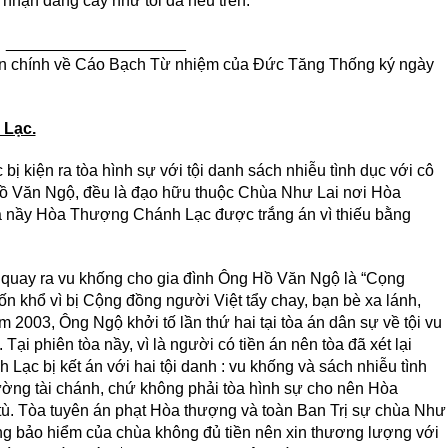
nhận đắng cay như tôi đã nêu trên.
____________________
nạn chính về Cáo Bạch Từ nhiệm của Đức Tăng Thống ký ngày
 Lạc.
kiện ra tòa hình sự với tội danh sách nhiễu tình dục với cô
 Hồ Văn Ngộ, đều là đạo hữu thuộc Chùa Như Lai nơi Hòa
òa nầy Hòa Thượng Chánh Lạc được trắng án vì thiếu bằng
uay ra vu khống cho gia đình Ông Hồ Văn Ngộ là “Cọng
n khổ vì bị Cộng đồng người Việt tẩy chay, bạn bè xa lánh,
m 2003, Ông Ngộ khởi tố lần thứ hai tại tòa án dân sự về tội vu
 phiên tòa nầy, vì là người có tiền án nên tòa đã xét lại
ạc bị kết án với hai tội danh : vu khống và sách nhiễu tình
hường tài chánh, chứ không phải tòa hình sự cho nên Hòa
ù. Tòa tuyên án phạt Hòa thượng và toàn Ban Trị sự chùa Như
hãng bảo hiểm của chùa không đủ tiền nên xin thương lượng với