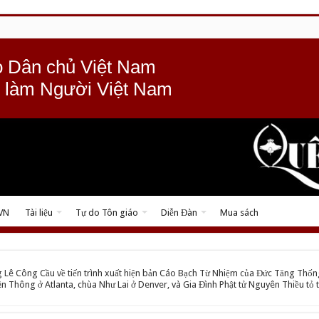
 Dân chủ Việt Nam
 làm Người Việt Nam
 VN
Tài liệu
Tự do Tôn giáo
Diễn Đàn
Mua sách
 Lê Công Cầu về tiến trình xuất hiện bản Cáo Bạch Từ Nhiệm của Đức Tăng Thốn
ên Thông ở Atlanta, chùa Như Lai ở Denver, và Gia Đình Phật tử Nguyên Thiều tỏ t