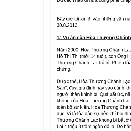
Dù cách nào đi nữa cũng phải chấp 
Bây giờ tôi xin đi vào những vấn 
30.8.2013.
1/. Vụ án của Hòa Thượng Chánh
Năm 2000, Hòa Thượng Chánh Lạc bị 
Hồ Thị Thi (mới 14 tuổi), con Ông
Thượng Chánh Lạc trú trì. Phiên t
chứng.
Được thể, Hòa Thượng Chánh Lạc q
Sản”, đưa gia đình nầy vào cảnh khố
người thân khinh bỉ. Quá uất ức, nă
khống của Hòa Thượng Chánh Lạc. Tại
toàn bộ sự kiện, Hòa Thượng Chánh L
dục. Vì là tòa dân sự nên chỉ bồi t
Thượng Chánh Lạc không bị bắt ở t
Lai 4 triệu 8 trăm ngàn đô la. Do 