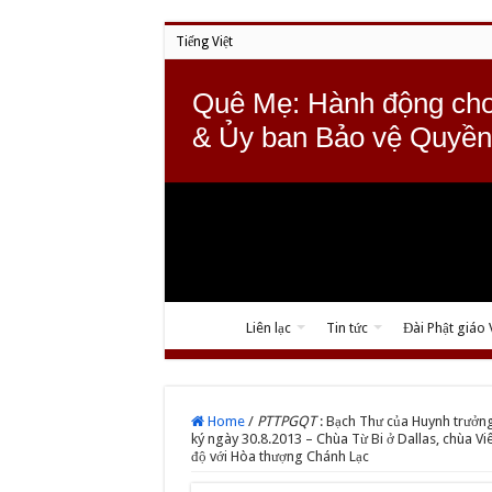
Tiếng Việt
Quê Mẹ: Hành động cho
& Ủy ban Bảo vệ Quyền
Liên lạc
Tin tức
Đài Phật giáo
Home
/
PTTPGQT
: Bạch Thư của Huynh trưởng
ký ngày 30.8.2013 – Chùa Từ Bi ở Dallas, chùa Vi
độ với Hòa thượng Chánh Lạc