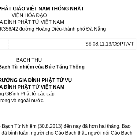
 PHẬT GIÁO VIỆT NAM THỐNG NHẤT
VIỆN HÓA ĐẠO
IA ĐÌNH PHẬT TỬ VIỆT NAM
-K356/42 đường Hoàng Diệu-thành phố Đà Nẵng
Số 08.11.13/GĐPT/VT
BẠCH THƯ
 Bạch Từ nhiệm của Đức Tăng Thống
—————–
RƯỞNG GIA ĐÌNH PHẬT TỬ VỤ
A ĐÌNH PHẬT TỬ VIỆT NAM
g GĐình Phật tử các cấp.
trong và ngoài nước.
 Bạch Từ Nhiệm (30.8.2013) đến nay đã hơn hai tháng. Bao
 đã bình luận, người cho Cáo Bạch thật, người nói Cáo Bạch