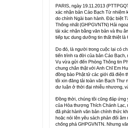
PARIS, ngày 19.11.2013 (PTTPGQT
xác nhận bản Cáo Bạch Từ nhiệm ký
do chính Ngài ban hành. Đặc biệt 
Thống nhất (GHPGVNTN) Hải ngoại t
tái xác nhận bằng văn bản và thu â
tiếp tục dung dưỡng tin thất thiệt l
Do đó, là người trong cuộc lại có 
tiến trình ra đời của bản Cáo Bạch
Vụ vừa gửi đến Phòng Thông tin Phậ
chung chân thật với Anh Chĩ Em Hu
đồng bào Phật tử các giới đã điện t
tôi xin đăng tải toàn văn Bạch Thư
dư luận ở thời đại nhiễu nhương, và
Đồng thời, chúng tôi cũng đáp ứng 
của Hòa thượng Thích Chánh Lạc, n
đã phát hành văn bản chính thức kh
hoặc nói lên yêu sách phản đối âm 
chống phá GHPGVNTN. Nhưng văn b