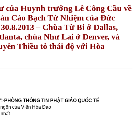
ư của Huynh trưởng Lê Công Cầu về
n bản Cáo Bạch Từ Nhiệm của Đức
30.8.2013 – Chùa Từ Bi ở Dallas,
lanta, chùa Như Lai ở Denver, và
yên Thiều tỏ thái độ với Hòa
”>
PHÒNG THÔNG TIN PHẬT GIÁO QUỐC TẾ
 ngôn của Viện Hóa Ðạo
 nhất