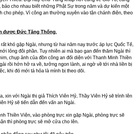
au, báo cho nhau biết những Phật Sự trong năm và dự kiến một
nh cho phép. Vì công an thường xuyên vào tận chánh điện, theo
hăm được Đức Tăng Thống.
rất khó gặp Ngài, nhưng từ hai năm nay trước áp lực Quốc Tế,
nới lỏng đôi phần. Tuy nhiên ai mà bạo gan đến thăm Ngài thì
him, chụp ảnh của đồn công an đối diện với Thanh Minh Thiền
 rồi hớn hở ra về, tưởng ngon lành, ai ngờ về tới nhà liền bị
, khi đó mới tá hỏa là mình bị theo dõi.
 xin với Ngài thị giả Thích Viên Hỷ, Thầy Viên Hỷ sẽ trình lên
iên Hỷ sẽ tiến dẫn đến vấn an Ngài.
nh Thiền Viện, vào phòng trực xin gặp Ngài, phòng trực sẽ
ận thì phòng trực sẽ mở cửa cho lên.