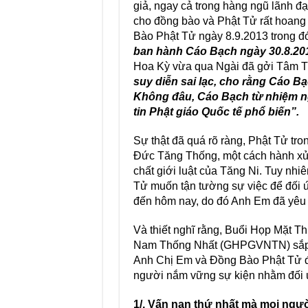
giả, ngay cả trong hàng ngũ lãnh đạ
cho đồng bào và Phật Tử rất hoa
Bào Phật Tử ngày 8.9.2013 trong đó
ban hành Cáo Bạch ngày 30.8.20
Hoa Kỳ vừa qua Ngài đã gởi Tâm Th
suy diễn sai lạc, cho rằng Cáo B
Không đâu, Cáo Bạch từ nhiệm ng
tin Phật giáo Quốc tế phổ biến”.
Sự thật đã quá rõ ràng, Phật Tử tr
Đức Tăng Thống, một cách hành xử 
chất giới luật của Tăng Ni. Tuy n
Tử muốn tận tường sự việc để đối ứ
đến hôm nay, do đó Anh Em đã yêu c
Và thiết nghĩ rằng, Buổi Họp Mặt 
Nam Thống Nhất (GHPGVNTN) sắp kha
Anh Chị Em và Đồng Bào Phật Tử đ
người nắm vững sự kiện nhằm đối ứng
1/. Vấn nạn thứ nhất mà mọi ngư