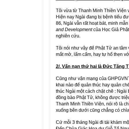
Tôi vừa từ Thanh Minh Thiền Viện v
Hiện nay Ngài đang bị bệnh tiểu đư
86, Ngài vẫn rất hoạt bát, minh mẫ
and Development
của Học Giả Phật
nghiên cứu.
Tôi nói như vậy để Phật Tử an tâm v
mắt mờ, lẩm cẩm, hay tự hổ thẹn vớ
2/. Vấn nạn thứ hai là Đức Tăng 
Cũng như vận mạng của GHPGVNTN
khai nào để quản thúc hay quản chế
thúc Ngài một cách chặt chẽ : Ngài 
đồng bào Phật Tử, không được triệ
Thanh Minh Thiền Viện, nói rõ là c
xuống bên dưới cũng chẳng có chìa 
Cứ mỗi 3 tháng Ngài đi tái khám một
Đến Chùa Giác Hoa dự Giỗ Tổ Nguy