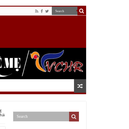
g
hái