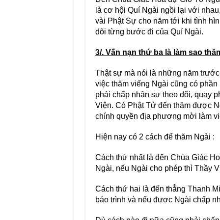
là cơ hội Quí Ngài ngồi lại với nh
vài Phật Sự cho năm tới khi tình hì
dõi từng bước đi của Quí Ngài.
3/. Vấn nạn thứ ba là làm sao t
Thật sự mà nói là những năm trước 
việc thăm viếng Ngài cũng có phần 
phải chấp nhận sự theo dõi, quay p
Viện. Có Phật Tử đến thăm được Ngài
chính quyền địa phương mời làm việc
Hiện nay có 2 cách để thăm Ngài :
Cách thứ nhất là đến Chùa Giác Hoa,
Ngài, nếu Ngài cho phép thì Thầy V
Cách thứ hai là đến thẳng Thanh Mi
báo trình và nếu được Ngài chấp nh