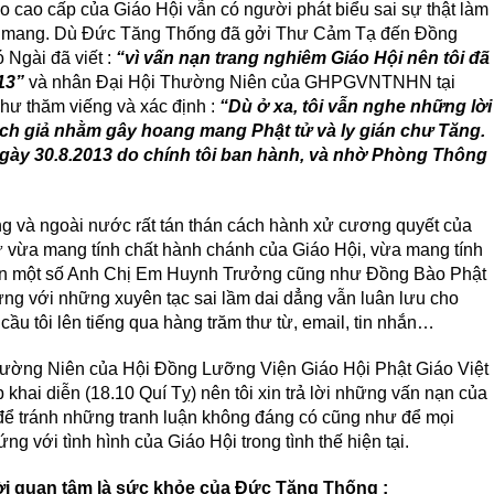
o cao cấp của Giáo Hội vẫn có người phát biểu sai sự thật làm
ng mang. Dù Đức Tăng Thống đã gởi Thư Cảm Tạ đến Đồng
 Ngài đã viết :
“vì vấn nạn trang nghiêm Giáo Hội nên tôi đã
13”
và nhân Đại Hội Thường Niên của GHPGVNTNHN tại
ư thăm viếng và xác định :
“Dù ở xa, tôi vẫn nghe những lời
ạch giả nhằm gây hoang mang Phật tử và ly gián chư Tăng.
ày 30.8.2013 do chính tôi ban hành, và nhờ Phòng Thông
ong và ngoài nước rất tán thán cách hành xử cương quyết của
vừa mang tính chất hành chánh của Giáo Hội, vừa mang tính
hiên một số Anh Chị Em Huynh Trưởng cũng như Đồng Bào Phật
ng với những xuyên tạc sai lầm dai dẳng vẫn luân lưu cho
ầu tôi lên tiếng qua hàng trăm thư từ, email, tin nhắn…
Thường Niên của Hội Đồng Lưỡng Viện Giáo Hội Phật Giáo Việt
i diễn (18.10 Quí Tỵ) nên tôi xin trả lời những vấn nạn của
ể tránh những tranh luận không đáng có cũng như để mọi
 với tình hình của Giáo Hội trong tình thế hiện tại.
ời quan tâm là sức khỏe của Đức Tăng Thống :