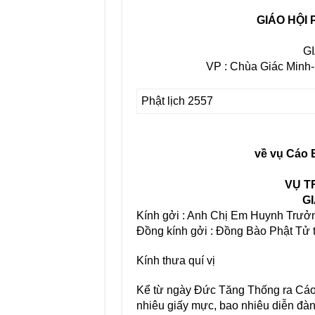
GIÁO HỘI
G
VP : Chùa Giác Minh
Phật lịch 2557
về vụ Cáo
VỤ T
GI
Kính gởi : Anh Chị Em Huynh Trưởn
Đồng kính gởi : Đồng Bào Phật Tử 
Kính thưa quí vị
Kể từ ngày Đức Tăng Thống ra Cáo
nhiêu giấy mực, bao nhiêu diễn đàn