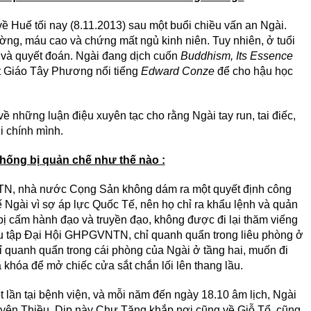
ề Huế tối nay (8.11.2013) sau một buổi chiều vấn an Ngài.
ờng, máu cao và chứng mất ngủ kinh niên. Tuy nhiên, ở tuổi
n và quyết đoán. Ngài đang dịch cuốn
Buddhism, Its Essence
 Giáo Tây Phương nổi tiếng
Edward Conze
để cho hậu học
ề những luận điệu xuyên tạc cho rằng Ngài tay run, tai điếc,
i chính mình.
Thống bị quản chế như thế nào :
, nhà nước Cọng Sản không dám ra một quyết định công
 Ngài vì sợ áp lực Quốc Tế, nên họ chỉ ra khẩu lệnh và quản
bị cấm hành đạo và truyền đạo, không được đi lại thăm viếng
u tập Đại Hội GHPGVNTN, chỉ quanh quẩn trong liêu phòng ở
hỉ quanh quẩn trong cái phòng của Ngài ở tầng hai, muốn đi
khóa để mở chiếc cửa sắt chắn lối lên thang lầu.
 lần tại bệnh viện, và mỗi năm đến ngày 18.10 âm lịch, Ngài
ên Thiều. Dịp này Chư Tăng khắp nơi cũng về Giỗ Tổ, cũng