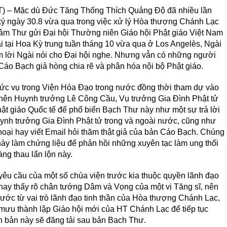
) – Mặc dù Đức Tăng Thống Thích Quảng Độ đã nhiều lần
 ngày 30.8 vừa qua trong việc xử lý Hòa thượng Chánh Lạc
Tâm Thư gửi Đại hội Thường niên Giáo hội Phật giáo Việt Nam
ại Hoa Kỳ trung tuần tháng 10 vừa qua ở Los Angelès, Ngài
m lời Ngài nói cho Đại hội nghe. Nhưng vẫn có những người
à Cáo Bạch giả hòng chia rẽ và phân hóa nội bộ Phật giáo.
chức vụ trong Viện Hóa Đạo trong nước đồng thời tham dự vào
, nên Huynh trưởng Lê Công Cầu, Vụ trưởng Gia Đình Phật tử
t giáo Quốc tế để phổ biến Bạch Thư này như một sự trả lời
ynh trưởng Gia Đình Phật tử trong và ngoài nước, cũng như
hoại hay viết Email hỏi thăm thật giả của bản Cáo Bạch. Chúng
 này làm chứng liệu để phản hồi những xuyên tạc làm ung thối
ng thau lẩn lộn này.
yêu cầu của một số chùa viện trước kia thuộc quyền lãnh đạo
ay thấy rõ chân tướng Dâm và Vọng của một vị Tăng sĩ, nên
ước từ vai trò lãnh đạo tinh thần của Hòa thượng Chánh Lạc,
mưu thành lập Giáo hội mới của HT Chánh Lạc để tiếp tục
ản này sẽ đăng tải sau bản Bach Thư.