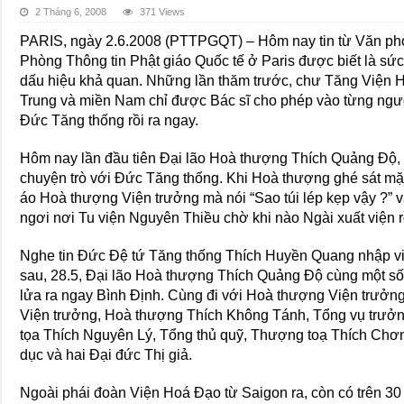
2 Tháng 6, 2008
371 Views
PARIS, ngày 2.6.2008 (PTTPGQT) – Hôm nay tin từ Văn ph
Phòng Thông tin Phật giáo Quốc tế ở Paris được biết là sứ
dấu hiệu khả quan. Những lần thăm trước, chư Tăng Viện 
Trung và miền Nam chỉ được Bác sĩ cho phép vào từng ngườ
Đức Tăng thống rồi ra ngay.
Hôm nay lần đầu tiên Đại lão Hoà thượng Thích Quảng Độ, 
chuyện trò với Đức Tăng thống. Khi Hoà thượng ghé sát mặt
áo Hoà thượng Viện trưởng mà nói “Sao túi lép kẹp vậy ?” 
ngơi nơi Tu viện Nguyên Thiều chờ khi nào Ngài xuất viện 
Nghe tin Đức Đệ tứ Tăng thống Thích Huyền Quang nhập việ
sau, 28.5, Đại lão Hoà thượng Thích Quảng Độ cùng một số
lửa ra ngay Bình Định. Cùng đi với Hoà thượng Viện trưởn
Viện trưởng, Hoà thượng Thích Không Tánh, Tổng vụ trưởn
tọa Thích Nguyên Lý, Tổng thủ quỹ, Thượng toạ Thích Chơ
dục và hai Đại đức Thị giả.
Ngoài phái đoàn Viện Hoá Đạo từ Saigon ra, còn có trên 30