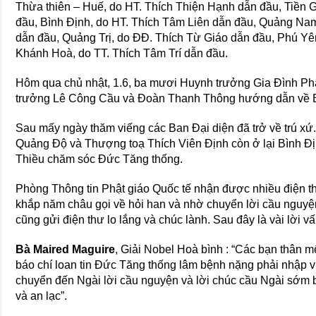
Thừa thiên – Huế, do HT. Thích Thiện Hạnh dẫn đầu, Tiền 
đầu, Bình Định, do HT. Thích Tâm Liên dẫn đầu, Quảng N
dẫn đầu, Quảng Trị, do ĐĐ. Thích Từ Giáo dẫn đầu, Phú Yê
Khánh Hoà, do TT. Thích Tâm Trí dẫn đầu.
Hôm qua chủ nhật, 1.6, ba mươi Huynh trưởng Gia Đình Ph
trưởng Lê Công Cầu và Đoàn Thanh Thông hướng dẫn về B
Sau mấy ngày thăm viếng các Ban Đại diện đã trở về trú xứ
Quảng Độ và Thượng toạ Thích Viên Định còn ở lại Bình Đ
Thiều chăm sóc Đức Tăng thống.
Phòng Thông tin Phật giáo Quốc tế nhận được nhiều điện th
khắp năm châu gọi về hỏi han và nhờ chuyển lời cầu nguyệ
cũng gửi điện thư lo lắng và chúc lành. Sau đây là vài lời vấ
Bà Maired Maguire
, Giải Nobel Hoà bình : “Các bạn thân mế
báo chí loan tin Đức Tăng thống lâm bệnh nặng phải nhập vi
chuyển đến Ngài lời cầu nguyện và lời chúc cầu Ngài sớm 
và an lạc”.