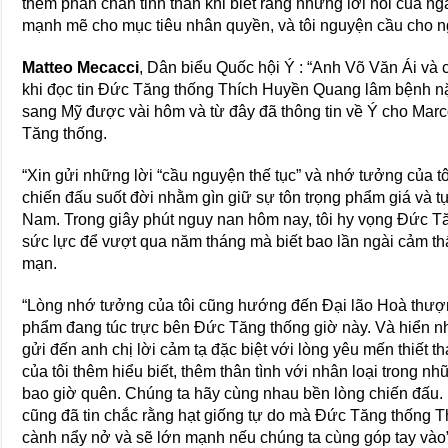
thêm phấn chấn tinh thần khi biết rằng những lời nói của n
mạnh mẽ cho mục tiêu nhân quyền, và tôi nguyện cầu cho n
Matteo Mecacci
, Dân biểu Quốc hội Ý : “Anh Võ Văn Ái và 
khi đọc tin Đức Tăng thống Thích Huyền Quang lâm bệnh n
sang Mỹ được vài hôm và từ đây đã thông tin về Ý cho Mar
Tăng thống.
“Xin gửi những lời “cầu nguyện thế tục” và nhớ tưởng của t
chiến đấu suốt đời nhằm gìn giữ sự tôn trọng phẩm giá và tự
Nam. Trong giây phút nguy nan hôm nay, tôi hy vọng Đức Tă
sức lực để vượt qua năm tháng mà biết bao lần ngài cảm th
mạn.
“Lòng nhớ tưởng của tôi cũng hướng đến Đại lão Hoà thư
phẩm đang túc trực bên Đức Tăng thống giờ này. Và hiển nhi
gửi đến anh chị lời cảm tạ đặc biệt với lòng yêu mến thiết th
của tôi thêm hiểu biết, thêm thân tình với nhân loại trong n
bao giờ quên. Chúng ta hãy cùng nhau bền lòng chiến đấu. D
cũng đã tin chắc rằng hạt giống tự do mà Đức Tăng thống 
cành nẩy nở và sẽ lớn mạnh nếu chúng ta cùng góp tay vào”