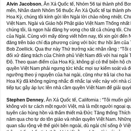
Alvin Jacobson
, Ân Xá Quốc tế, Nhóm 56 tại thành phố Bo
mến, Nhân danh Nhóm 56 thuộc Ân Xá Quốc tế tại thành phố
Hoa Kỳ, chúng tôi kính gửi lên Ngài lời chào nồng nhiệt. C
Việt Nam. Ngài và Giáo hội Phật giáo Việt Nam Thống nhất
chúng tôi, là ngọn hải đăng hy vọng cho tất cả chúng tôi. 
của Ngài. Cùng với mấy dòng viết hôm nay, tôi xin gửi đến N
đăng trên báo chí địa phương cùng với bức thư hồi âm của
Bob Zoellick. Qua thư này Thứ trưởng xác nhận rằng : “Tôi
đối xử đáng trách của Chính phủ Việt Nam đối với hai ngà
Độ. Theo quan điểm của Hoa Kỳ, không gì có thể biện hộ ch
quyền Việt Nam phải ngưng tức khắc mọi sự kiểm soát và để 
ngưỡng theo ý nguyện của hai ngài, cũng như trả lại cho hai
Hoa Kỳ đã không ngừng nhắc đi nhắc lại việc này với nhà 
tiếp tục gây áp lực lên nhà cầm quyền Việt Nam để giải quyế
Stephen Denney
, Ân Xá Quốc tế, California : “Tôi muốn g
không với tư cách một người Việt, mà là một người ngoại 
tuyên cáo hùng hồn và thắm thiết mà Đức Tăng thống Thíc
năm qua cho tự do tôn giáo và nhân quyền Việt Nam. Những
quan sâu rộng về thế giới bên ngoài, dù ngài chỉ sống ở V