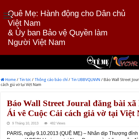
Quê Mẹ: Hành động cho Dân chủ
Việt Nam
& Ủy ban Bảo vệ Quyền làm
Người Việt Nam
Home
/
Tin tức
/
Thông cáo báo chí
/
Tin UBBVQLNVN
/
Báo Wall Street Jour
cách giả vờ tại Việt Nam
Báo Wall Street Joural đăng bài xã
Ái vê Cuộc Cải cách giả vờ tại Việ
9 Tháng 10, 2013
482 Views
PARIS, ngày 9.10.2013 (QUÊ MẸ) – Nhân dịp Thượng đỉnh 