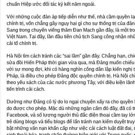
chuẩn Hiệp ước đối tác ký kết năm ngoái.
Với những cuộc đàn áp tiếp diễn như thế, nhà cầm quyền lại v
chính trị, vốn chẳng gây nguy hại gì cho sự thống trị của đả
Sang trong chuyến viếng thăm Đan Mạch gần đây, là một tr
Việt Nam. Tại đây, lần đầu tiên chủ tịch Sang công nhận n
cải tổ chính trị.
Hà Nội tìm cách tránh các “sai lầm” gần đây. Chẳng hạn, ch
sửa đồi Hiến Pháp thời gian vừa qua, mà Đảng muốn chiếu l
với sự mong đợi, khi có hàng nghìn công dân lập kiến nghị t
Pháp, là điều cho phép Đảng độc quyền chính trị. Hà Nội chỉ
theo yêu sách của các nước phương Tây, với điều kiện lã
tiến trình cải cách.
Dường như Đảng có lý do lo ngại chuyện xẩy ra cho quyền h
do được cho phép. Mặc dù những ngăn cấm đó đây, đã có tr
Facebook, và số lượng người thủ đắc điện thoại cầm tay lớn
trẻ dùng blogs và tiểu blogs để lẩn tránh nạn kiểm duyệt tr
bật những vấn nạn khẩn cấp như việc cải cách luật đất đai,
sinh thoái hóa, tranh chấp đường biên giới với Trung quốc,