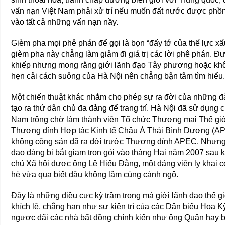
vấn nạn Việt Nam phải xử trí nếu muốn đất nước được phồn t
vào tất cả những vấn nạn nầy.
Gièm pha mọi phê phán để gọi là bọn “đấy tớ của thế lực x
gièm pha này chẳng làm giảm đi giá trị các lời phê phán. Đư
khiếp nhưng mong rằng giới lãnh đạo Tây phương hoặc kh
hẹn cải cách suông của Hà Nội nên chẳng bận tâm tìm hiểu
Một chiến thuật khác nhằm cho phép sự ra đời của những đản
tạo ra thứ dân chủ đa đảng để trang trí. Hà Nội đã sử dụng 
Nam trông chờ làm thành viên Tổ chức Thương mại Thế giớ
Thượng đỉnh Hợp tác Kinh tế Châu Á Thái Bình Dương (APEC
không cộng sản đã ra đời trước Thượng đỉnh APEC. Nhưng li
đạo đảng bị bắt giam trọn gói vào tháng Hai năm 2007 sau 
chủ Xã hội được ông Lê Hiếu Đằng, một đảng viên ly khai có
hè vừa qua biết đâu không lâm cùng cảnh ngộ.
Đây là những điều cực kỳ trầm trọng mà giới lãnh đạo thế g
khích lệ, chẳng hạn như sự kiên trì của các Dân biểu Hoa 
ngược đãi các nhà bất đồng chính kiến như ông Quân hay b