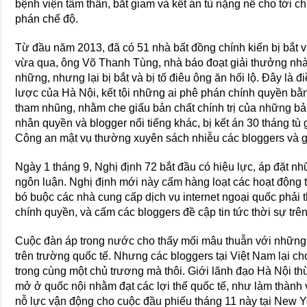
bệnh viện tâm thần, bắt giam và kết án tù nặng nề cho tới ch
phán chế độ.
Từ đầu năm 2013, đã có 51 nhà bất đồng chính kiến bị bắt 
vừa qua, ông Võ Thanh Tùng, nhà báo đoạt giải thưởng nhà 
những, nhưng lại bị bắt và bị tố điêu ông ăn hối lộ. Đây là
lược của Hà Nội, kết tội những ai phê phán chính quyền bằn
tham nhũng, nhằm che giấu bản chất chính trị của những bả
nhân quyền và blogger nổi tiếng khác, bị kết án 30 tháng tù g
Công an mật vụ thường xuyên sách nhiễu các bloggers và g
Ngày 1 tháng 9, Nghị định 72 bắt đầu có hiệu lực, áp đặt nh
ngôn luận. Nghị định mới này cấm hàng loạt các hoạt động 
bó buộc các nhà cung cấp dịch vụ internet ngoại quốc phải 
chính quyền, và cấm các bloggers đề cập tin tức thời sự trê
Cuộc đàn áp trong nước cho thấy mối mâu thuẫn với những 
trên trường quốc tế. Nhưng các bloggers tại Việt Nam lại ch
trong cùng một chủ trương mà thôi. Giới lãnh đạo Hà Nội th
mở ở quốc nội nhằm đạt các lợi thế quốc tế, như làm thàn
nỗ lực vận động cho cuộc đầu phiếu tháng 11 này tại New 