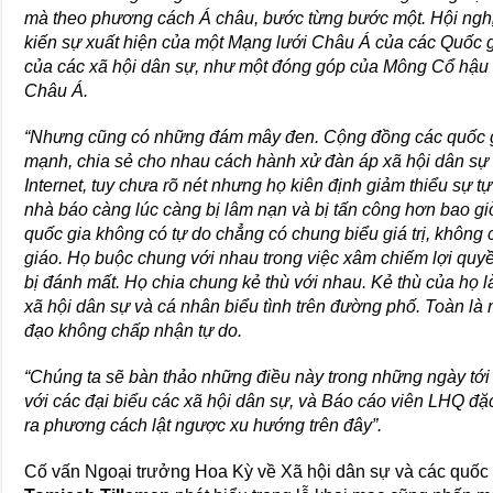
mà theo phương cách Á châu, bước từng bước một. Hội ngh
kiến sự xuất hiện của một Mạng lưới Châu Á của các Quốc 
của các xã hội dân sự, như một đóng góp của Mông Cổ hậu 
Châu Á.
“Nhưng cũng có những đám mây đen. Cộng đồng các quốc g
mạnh, chia sẻ cho nhau cách hành xử đàn áp xã hội dân sự ha
Internet, tuy chưa rõ nét nhưng họ kiên định giảm thiểu sự tự
nhà báo càng lúc càng bị lâm nạn và bị tấn công hơn bao giờ
quốc gia không có tự do chẳng có chung biểu giá trị, không 
giáo. Họ buộc chung với nhau trong việc xâm chiếm lợi quy
bị đánh mất. Họ chia chung kẻ thù với nhau. Kẻ thù của họ l
xã hội dân sự và cá nhân biểu tình trên đường phố. Toàn là
đạo không chấp nhận tự do.
“Chúng ta sẽ bàn thảo những điều này trong những ngày tới
với các đại biểu các xã hội dân sự, và Báo cáo viên LHQ đặ
ra phương cách lật ngược xu hướng trên đây”.
Cố vấn Ngoại trưởng Hoa Kỳ về Xã hội dân sự và các quốc 