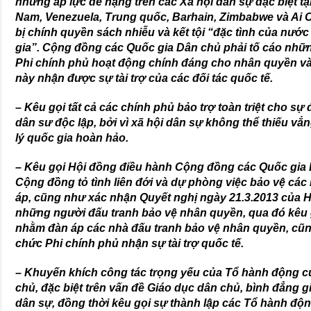
những áp lực đè nặng trên các Xã hội dân sự đặc biệt tại 
Nam, Venezuela, Trung quốc, Barhain, Zimbabwe và Ai C
bị chính quyền sách nhiễu và kết tội “đặc tình của nước
gia”. Cộng đồng các Quốc gia Dân chủ phải tố cáo nhữn
Phi chính phủ hoạt động chính đáng cho nhân quyền và
này nhận được sự tài trợ của các đối tác quốc tế.
– Kêu gọi tất cả các chính phủ bảo trợ toàn triệt cho sự
dân sư độc lập, bởi vì xã hội dân sự không thể thiếu v
lý quốc gia hoàn hảo.
– Kêu gọi Hội đồng điều hành Cộng đồng các Quốc gia 
Cộng đồng tỏ tình liên đới và dự phòng việc bảo vệ các
áp, cũng như xác nhận Quyết nghị ngày 21.3.2013 của
những người đấu tranh bảo vệ nhân quyền, qua đó kêu g
nhằm đàn áp các nhà đấu tranh bảo vệ nhân quyền, cũng
chức Phi chính phủ nhận sự tài trợ quốc tế.
– Khuyến khích công tác trọng yếu của Tổ hành động 
chủ, đặc biệt trên vấn đề Giáo dục dân chủ, bình đẳng gi
dân sự, đồng thời kêu gọi sự thành lập các Tổ hành độn