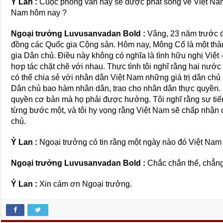
Ỷ Lan :
Cuộc phỏng vấn này sẽ được phát sóng về Việt Nam.
Nam hôm nay ?
Ngoại trưởng Luvusanvadan Bold :
Vâng, 23 năm trước đ
đồng các Quốc gia Cộng sản. Hôm nay, Mông Cổ là một th
gia Dân chủ. Điều này không có nghĩa là tình hữu nghị Việt
hợp tác chặt chẽ với nhau. Thực tình tôi nghĩ rằng hai nước
có thể chia sẻ với nhân dân Việt Nam những giá trị dân chủ
Dân chủ bao hàm nhân dân, trao cho nhân dân thực quyền. 
quyền cơ bản mà họ phải được hưởng. Tôi nghĩ rằng sự tiến
từng bước một, và tôi hy vọng rằng Việt Nam sẽ chấp nhận c
chủ.
Ỷ Lan :
Ngoại trưởng có tin rằng một ngày nào đó Việt Nam
Ngoại trưởng Luvusanvadan Bold :
Chắc chắn thế, chẳng
Ỷ Lan :
Xin cám ơn Ngoại trưởng.