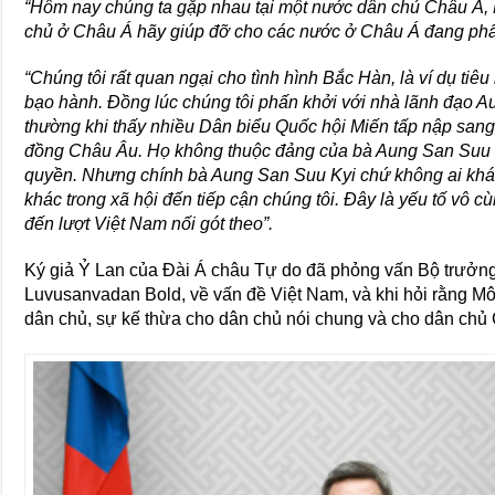
“Hôm nay chúng ta gặp nhau tại một nước dân chủ Châu Á, 
chủ ở Châu Á hãy giúp đỡ cho các nước ở Châu Á đang phấn
“Chúng tôi rất quan ngại cho tình hình Bắc Hàn, là ví dụ tiê
bạo hành. Đồng lúc chúng tôi phấn khởi với nhà lãnh đạo A
thường khi thấy nhiều Dân biểu Quốc hội Miến tấp nập sang 
đồng Châu Âu. Họ không thuộc đảng của bà Aung San Suu 
quyền. Nhưng chính bà Aung San Suu Kyi chứ không ai khá
khác trong xã hội đến tiếp cận chúng tôi. Đây là yếu tố vô cù
đến lượt Việt Nam nối gót theo”.
Ký giả Ỷ Lan của Đài Á châu Tự do đã phỏng vấn Bộ trưởn
Luvusanvadan Bold, về vấn đề Việt Nam, và khi hỏi rằng M
dân chủ, sự kế thừa cho dân chủ nói chung và cho dân chủ 