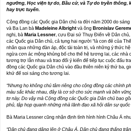
ngưỡng, Học viện tự do, Bầu cử, và Tự do tryền thông, 
hay trực tuyến.
Cộng đồng các Quốc gia Dân chủ ra đời năm 2000 do sáng 
và Ba Lan bà
Madeleine Albright
và ông
Bronislav Gerem
nghị, bà
Maria Lessner
, cựu Đại sứ Thụy Điển về Dân chủ
các Quốc gia Dân chủ, cả tụng hai người “là con đẻ của Thế 
nhân qua những đàn áp, độc tài toàn trị, và những ý thức hệ
ngừa cơn ác mộng khủng bố cho thế hệ tương lai, các nhà 
tương trợ lẫn nhau và trao đổi ý kiến để tiếp tục cuộc đấu t
đồng các Quốc gia Dân chủ vào đầu thiên niên kỷ thứ ba, gi
khứ để soi sáng cho tương lai.
“Nhưng họ không chú tâm riêng cho cộng đồng các chính phủ
màu sắc khác nhau, đây là cơ sở cho sức mạnh và bền vững.
tơ này. Do vậy mà Cộng đồng các Quốc gia Dân chủ bao gồm
phủ, tập họp quanh những nhà lãnh đạo xã hội dân sự quốc tế
Bà Maria Lessner cũng nhận định tình hình hình Châu Á như
“Dân chủ đang dâng lên ở Châu Á. Dân chủ đang thắng trận