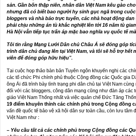
sản. Gần bốn thập niên, nhân dân Việt Nam kêu gào cho
nhưng đã có biết bao người hy sinh gục ngã trong cuộc
bloggers và nhà báo trực tuyến, các nhà hoạt động dan 
phải chịu những án tù khắc nghiệt lên tới 16 năm tù giam
Hà Nội vẫn tiếp tục trấn áp mặc bao nghĩa vụ quốc tế m
Tôi tin rằng Mạng Lưới Dân chủ Châu Á sẽ đóng góp tích
trình dân chủ đang lên tại Việt Nam, và tôi sẽ hỗ trợ hết
viên để đóng góp hữu hiệu”.
Tại cuộc họp thảo bàn bản Tuyên ngôn khuyến nghị các ch
các tổ chức Phi chính phủ thuộc Cộng đồng các Quốc gia Dâ
ông Ái đã trình bày tình trạng phi dân chủ tại Việt Nam cù
đối với các bloggers, công dân mạng cũng như đàn áp các tô
giáo Việt Nam Thống nhất và việc quản chế Đức Tăng Thố
19 điểm khuyên thỉnh các chính phủ trong Cộng đồng c
vấn đề quốc tế bảo vệ xã hội dân sự toàn cầu, còn lưu tâm đ
Việt Nam như :
– Yêu cầu tất cả các chính phủ trong Cộng đồng các Qu