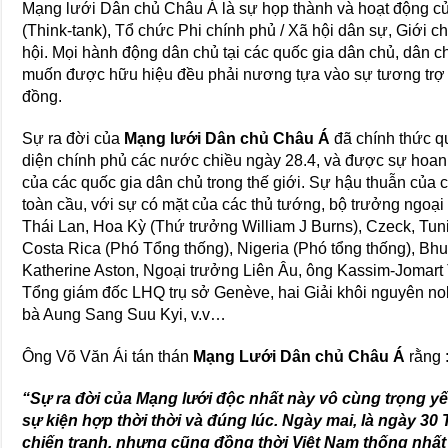
Mạng lưới Dân chủ Châu Á là sự họp thành và hoạt động củ
(Think-tank), Tổ chức Phi chính phủ / Xã hội dân sự, Giới 
hội. Mọi hành động dân chủ tại các quốc gia dân chủ, dân ch
muốn được hữu hiệu đều phải nương tựa vào sự tương trợ 
đồng.
Sự ra đời của
Mạng lưới Dân chủ Châu Á
đã chính thức q
diện chính phủ các nước chiều ngày 28.4, và được sự hoan
của các quốc gia dân chủ trong thế giới. Sự hậu thuẫn của 
toàn cầu, với sự có mặt của các thủ tướng, bộ trưởng ngoạ
Thái Lan, Hoa Kỳ (Thứ trưởng William J Burns), Czeck, Tuni
Costa Rica (Phó Tổng thống), Nigeria (Phó tổng thống), Bhu
Katherine Aston, Ngoại trưởng Liên Âu, ông Kassim-Jomar
Tổng giám đốc LHQ trụ sở Genève, hai Giải khôi nguyên n
bà Aung Sang Suu Kyi, v.v…
Ông Võ Văn Ái tán thán
Mạng Lưới Dân chủ Châu Á
rằng 
“Sự ra đời của Mạng lưới độc nhất này vô cùng trọng yế
sự kiện hợp thời thời và đúng lúc. Ngày mai, là ngày 3
chiến tranh, nhưng cũng đồng thời Việt Nam thống nhất