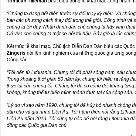
Tomicah Tilleman
phát biểu trong lễ khai mạc cũng nhấn m
“Chúng ta đang đối diện trước sự đổi thay kỳ diệu. Và chúng
bàn các phương cách thay đổi trong thế giới. Công trình và s
chúng ta tới đây. Nhân danh dân chủ chúng ta hãy vinh da
Cổ vừa cho chúng ta một cơ hội tối hậu. Bây giờ là lúc chúng 
Kết thúc lễ khai mạc, Chủ tịch Diễn Đàn Dân biểu các Quốc
Zingeris
nói lên kinh nghiệm của những quốc gia từng sốn
Cộng sản :
“Tôi đến từ Lithuania. Chúng tôi đã phải sống năm, sáu chụ
Trong khoảng thời gian 50 năm ấy, chúng tôi hiểu ra rằng thự
thực tại của chúng tôi. Chúng tôi đã cố công đối kháng từng 
không, không thể tự biến mình thành thực tại của cộng sản. 
“Lý do vì sao năm 1990, chúng tôi đã hủy bỏ nhanh chóng đ
dân chủ và gia nhập Liên Âu. Tôi hãnh diện nói rằng Lithuan
Liên Âu năm 2013. Tôi cũng tự hào để nói rằng Lithuania 
đồng các Quốc gia Dân chủ.