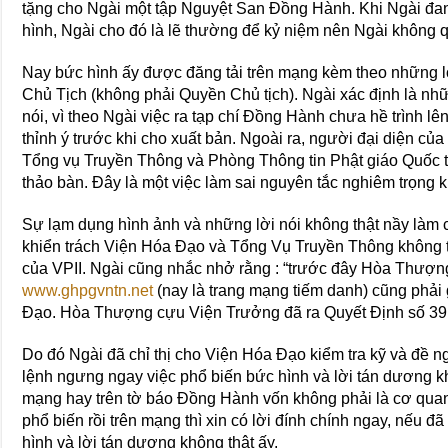
tặng cho Ngài một tập Nguyệt San Đồng Hành. Khi Ngài đa
hình, Ngài cho đó là lẽ thường để kỷ niệm nên Ngài không 
Nay bức hình ấy được đăng tải trên mạng kèm theo những
Chủ Tịch (không phải Quyền Chủ tịch). Ngài xác định là nh
nói, vì theo Ngài việc ra tạp chí Đồng Hành chưa hề trìn
thỉnh ý trước khi cho xuất bản. Ngoài ra, người đại diện c
Tổng vụ Truyền Thông và Phòng Thông tin Phật giáo Quốc 
thảo bàn. Đây là một việc làm sai nguyên tắc nghiêm trọng k
Sự lạm dụng hình ảnh và những lời nói không thật nầy làm 
khiển trách Viện Hóa Đạo và Tổng Vụ Truyền Thông không t
của VPII. Ngài cũng nhắc nhở rằng : “trước đây Hòa Thượn
www.ghpgvntn.net
(nay là trang mạng tiếm danh) cũng phải
Đạo. Hòa Thượng cựu Viện Trưởng đã ra Quyết Định số 39,
Do đó Ngài đã chỉ thị cho Viện Hóa Đạo kiểm tra kỹ và đề
lệnh ngưng ngay việc phổ biến bức hình và lời tán dương k
mạng hay trên tờ báo Đồng Hành vốn không phải là cơ q
phổ biến rồi trên mạng thì xin có lời đính chính ngay, nếu đã 
hình và lời tán dương không thật ấy.