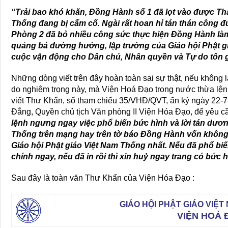
“Trải bao khó khăn, Đồng Hành số 1 đã lọt vào được Th
Thống đang bị cấm cố. Ngài rất hoan hỉ tán thán công 
Phòng 2 đã bỏ nhiều công sức thực hiện Đồng Hành là
quảng bá đường hướng, lập trường của Giáo hội Phật g
cuộc vận động cho Dân chủ, Nhân quyền và Tự do tôn g
Những dòng viết trên đây hoàn toàn sai sự thật, nếu không là
do nghiêm trọng này, mà Viện Hoá Đạo trong nước thừa l
viết Thư Khẩn, số tham chiếu 35/VHĐ/QVT, ấn ký ngày 22-7
Đẳng, Quyền chủ tịch Văn phòng II Viện Hóa Đạo, để yêu c
lệnh ngưng ngay việc phổ biến bức hình và lời tán dươ
Thống trên mạng hay trên tờ báo Đồng Hành vốn không 
Giáo hội Phật giáo Việt Nam Thống nhất. Nếu đã phổ biến 
chính ngay, nếu đã in rồi thì xin huỷ ngay trang có bức 
Sau đây là toàn văn Thư Khẩn của Viện Hóa Đạo :
GIÁO HỘI PHẬT GIÁO VIỆ
VIỆN HOÁ 