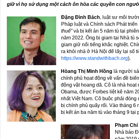
giữ vì họ sử dụng một cách ôn hòa các quyền con ngư
Đặng Đình Bách
, luật sư môi tr
Pháp luật và Chính sách Phát triển
thuế”
và bị kết án 5 năm tù tại phi
năm 2022. Ông bị giam tại Nhà tù s
giam giữ nổi tiếng khắc nghiệt. Ch
ra khỏi nhà ở Hà Nội để lấy lại số 
https://www.standwithbach.org
).
Hòang Thị Minh Hồng
là người s
chính phủ họat động về vấn đề biến
động vật hoang dã. Cô là nhà hoạt 
Obama, được Forbes liệt kê năm 2
nhất Việt Nam. Cô buộc phải đón
bị chính phủ quấy rối. Vào tháng 6 
bị kết án ba năm tù vào tháng 9 tại 
Phạm Chí
Nhà báo Độ
năm 2019 s