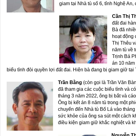
giam tại Nhà tù số 6, tỉnh Nghệ An,
Cần Thị T
đất đai hà
Bà đã nhiề
hoạt động 
Thị Thêu và
năm tù về 
Trịnh Bá Ph
án 10 năm 
biểu tình đòi quyền lợi đất đai. Hiện bà đang bị giam giữ tại
Trần Bằng
(còn gọi là Trần Văn Bàn
đã tham gia các cuộc biểu tình và có
tháng 3 năm 2022, ông bị bắt và cá
Ông bị kết án 8 năm tù trong một ph
chuyển đến Nhà tù Bố Lá vào tháng 
sức khỏe của ông sa sút một cách kh
điều kiện giam giữ khắc nghiệt và 
Nguyễn T