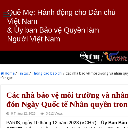
Quê Mẹ: Hành động cho Dân chủ
Việt Nam
& Ủy ban Bảo vệ Quyền làm
Người Việt Nam
Home
/
Tin tức
/
Thông cáo báo chí
/
Các nhà bảo vệ môi trường và nhân qu
tù ngục
Các nhà bảo vệ môi trường và nhâ
đón Ngày Quốc tế Nhân quyền tron
9 Tháng 12, 2023
3,612 Views
PARIS, ngày 10 tháng 12 năm 2023 (VCHR) –
Ủy Ban Bảo 