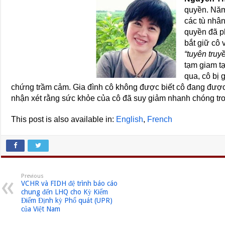
quyền. Năm
các tù nhân
quyền đã p
bắt giữ cô 
“tuyên tru
tạm giam t
qua, cô bị 
chứng trầm cảm. Gia đình cô không được biết cô đang được
nhận xét rằng sức khỏe của cô đã suy giảm nhanh chóng tr
This post is also available in:
English
French
Previous
VCHR và FIDH đệ trình báo cáo
chung đến LHQ cho Kỳ Kiểm
Điểm Định kỳ Phổ quát (UPR)
của Việt Nam