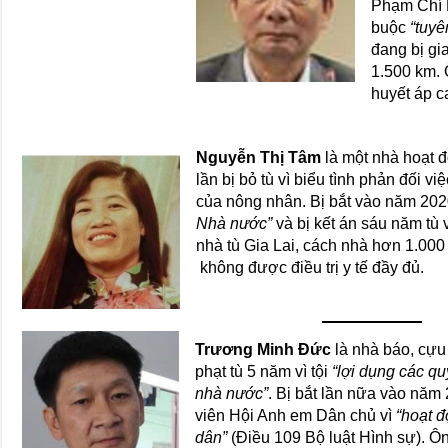
Phạm Chí 
buộc
“tuy
đang bị gi
1.500 km. 
huyết áp c
Nguyễn Thị Tâm
là một nhà hoạt đ
lần bị bỏ tù vì biểu tình phản đối v
của nông nhân. Bị bắt vào năm 2020
Nhà nước”
và bị kết án sáu năm tù 
nhà tù Gia Lai, cách nhà hơn 1.000
không được điều trị y tế đầy đủ.
Trương Minh Đức
là nhà báo, cựu
phạt tù 5 năm vì tội
“lợi dụng các q
nhà nước”
. Bị bắt lần nữa vào năm 
viên Hội Anh em Dân chủ vì
“hoạt 
dân”
(Điều 109 Bộ luật Hình sự). Ôn