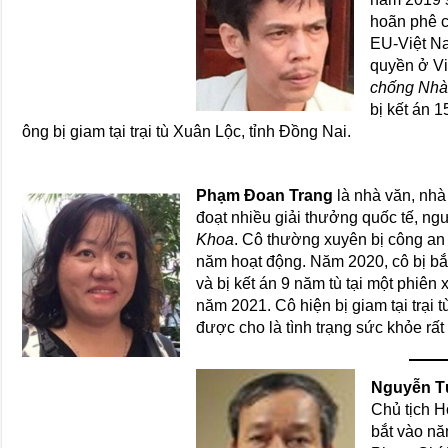
hoãn phê 
EU-Việt N
quyền ở Vi
chống Nhà
bị kết án 
ông bị giam tại trại tù Xuân Lộc, tỉnh Đồng Nai.
Phạm Đoan Trang
là nhà văn, nhà
đoạt nhiều giải thưởng quốc tế, ngư
Khoa
. Cô thường xuyên bị công an 
năm hoạt động. Năm 2020, cô bị bắt
và bị kết án 9 năm tù tại một phiên
năm 2021. Cô hiện bị giam tại trại
được cho là tình trạng sức khỏe rất
Nguyễn T
Chủ tịch H
bắt vào nă