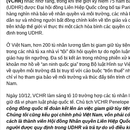
(VCHR)
nhắc nhớ rằng, trong khi thế giới kỷ niệm 75 năm
(UDHR) được Đại hội đồng Liên Hiệp Quốc công bố tại Par
hàng nghìn nhà bảo vệ nhân quyền và môi trường, các nhà b
dân sự và những người bất đồng chính kiến ​​về tôn giáo và c
trên khắp thế giới vì thực thi một cách hòa bình các quyền
định trong UDHR.
Ở Việt Nam, hơn 200 tù nhân lương tâm bị giam giữ tùy tiện
trong các nhà tù xa nhà vì “tội” đòi hỏi quyền tự do ngôn luận
giáo hay tín ngưỡng. Đa số bị kết án trong những phiên xử
khoản mơ hồ về “an ninh quốc gia” trong Bộ luật Hình sự V
về quyền môi trường đã bị truy tố với cáo buộc “trốn thuế” n
chỉ vì họ tham gia bảo vệ môi trường và thúc đẩy tiến trình 
Nam.
Ngày 10/12, VCHR làm sáng tỏ 10 trường hợp các tù nhân l
giữ đã vi phạm luật pháp quốc tế. Chủ tịch VCHR Penelope
cộng đồng quốc tế đoàn kết lên án việc giam giữ tùy tiệ
Chúng tôi cũng kêu gọi chính phủ Việt Nam, vốn phải 
cách là thành viên Hội đồng Nhân quyền Liên Hiệp Quốc
người được quy định trong UDHR và trả tự do vô điều ki