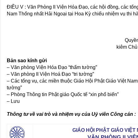
ĐIỀU V : Văn Phòng II Viện Hóa Đạo, các hội đồng, các tổng
Nam Thống nhất Hải Ngoại tại Hoa Kỳ chiếu nhiệm vụ thi hà
Quyền
kiêm Chủ
Bản sao kính gửi
– Văn phòng Viện Hóa Đạo “thẩm tường”
– Văn phòng II Viện Hoá Đạo “tri tường”
– Các tổng vụ, các miền thuộc Giáo Hội Phật Giáo Việt Nam 
tường”
– Phòng Thông tin Phật giáo Quốc tế “xin phổ biến”
– Lưu
Thông tư về vai trò và nhiệm vụ của Uỷ viên Công cán :
GIÁO HỘI PHẬT GIÁO VIỆ
VĂN PHÒNG II VI