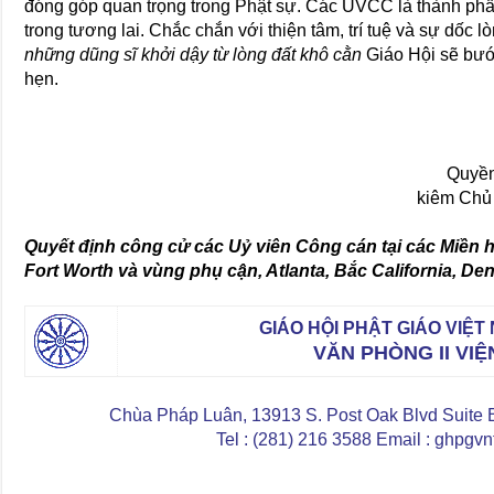
đóng góp quan trọng trong Phật sự. Các UVCC là thành phầ
trong tương lai. Chắc chắn với thiện tâm, trí tuệ và sự dốc
những dũng sĩ khởi dậy từ lòng đất khô cằn
Giáo Hội sẽ bướ
hẹn.
Quyền
kiêm Chủ
Quyết định công cử các Uỷ viên Công cán tại các Miền h
Fort Worth và vùng phụ cận, Atlanta, Bắc California, De
GIÁO HỘI PHẬT GIÁO VIỆ
VĂN PHÒNG II VI
Chùa Pháp Luân, 13913 S. Post Oak Blvd Suite
Tel : (281) 216 3588 Email : ghpg