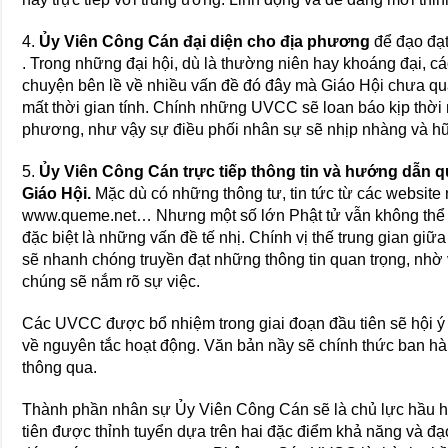
4.
Ủy Viên Công Cán đại diện cho địa phương
để đạo đạt
. Trong những đại hội, dù là thường niên hay khoáng đại, 
chuyện bên lề về nhiều vấn đề đó đây mà Giáo Hội chưa qua
mất thời gian tính. Chính những UVCC sẽ loan báo kịp thời 
phương, như vậy sự điều phối nhân sự sẽ nhịp nhàng và h
5.
Ủy Viên Công Cán trực tiếp thông tin và hướng dẫn
Giáo Hội.
Mặc dù có những thông tư, tin tức từ các website
www.queme.net… Nhưng một số lớn Phật tử vẫn không thể t
đặc biệt là những vấn đề tế nhị. Chính vị thế trung gian g
sẽ nhanh chóng truyền đạt những thông tin quan trọng, nhờ
chúng sẽ nắm rõ sự việc.
Các UVCC được bổ nhiệm trong giai đoạn đầu tiên sẽ hội ý
về nguyên tắc hoạt động. Văn bản nầy sẽ chính thức ban 
thông qua.
Thành phần nhân sự Ủy Viên Công Cán sẽ là chủ lực hầu h
tiên được thỉnh tuyển dựa trên hai đặc điểm khả năng và đ