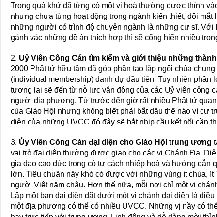
Trong quá khứ đã từng có một vị hoà thường được thỉnh vào 
nhưng chưa từng hoạt động trong ngành kiến thiết, đôi mắt l
những người có trình độ chuyên ngành là những cư sĩ. Với
gánh vác những đề án thích hợp thì sẽ cống hiến nhiều tron
2.
Uỷ Viên Công Cán tìm kiếm và giới thiệu những thành
2000 Phật tử hữu tâm đã góp phần tạo lập ngôi chùa chung
(individual membership) danh dự đầu tiên. Tuy nhiên phần 
tương lai sẽ đến từ nỗ lực vận động của các Uỷ viên công c
người địa phương. Từ trước đến giờ rất nhiều Phật tử qua
của Giáo Hội nhưng không biết phải bắt đầu thế nào vì cư trú
diện của những UVCC đó đây sẽ bắt nhịp cầu kết nối cần thi
3.
Ủy Viên Công Cán đại diện cho Giáo Hội trung ương
t
vai trò đại diện thường được giao cho các vị Chánh Đại Diện
gia đạo cao đức trọng có tư cách nhiếp hoá và hướng dẫn 
lớn. Tiêu chuẩn nầy khó có được với những vùng ít chùa, ít
người Việt năm châu. Hơn thế nữa, mỗi nơi chỉ một vị chánh
Lập một ban đại diện đặt dưới một vị chánh đại điện là điề
một địa phương có thể có nhiều UVCC. Những vị nầy có thể
hay trực tiếp với trung ương. Linh động và dễ dàng mời thỉ