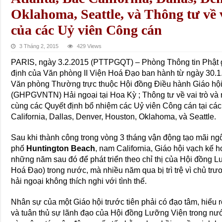
Oklahoma, Seattle, và Thông tư về 
của các Uỷ viên Công cán
3 Tháng 2, 2015
429 Views
PARIS, ngày 3.2.2015 (PTTPGQT) – Phòng Thông tin Phật 
định của Văn phòng II Viện Hoá Đạo ban hành từ ngày 30.1.2
Văn phòng Thường trực thuộc Hội đồng Điều hành Giáo hội
(GHPGVNTN) Hải ngoại tại Hoa Kỳ ; Thông tư về vai trò và 
cùng các Quyết định bổ nhiệm các Uỷ viên Công cán tại các 
California, Dallas, Denver, Houston, Oklahoma, và Seattle.
Sau khi thành công trong vòng 3 tháng vận động tạo mãi n
phố
Huntington Beach
, nam California, Giáo hội vạch kế
những năm sau đó để phát triển theo chỉ thị của Hội đồng 
Hoá Đạo) trong nước, mà nhiều năm qua bị trì trệ vì chủ trươ
hải ngoại không thích nghi với tình thế.
Nhân sự của một Giáo hội trước tiên phải có đạo tâm, hiểu r
và tuân thủ sự lãnh đạo của Hội đồng Lưỡng Viện trong nư