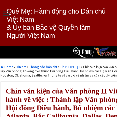
Quê Mẹ: Hành động cho Dân chủ
Việt Nam
& Ủy ban Bảo vệ Quyền làm
Người Việt Nam
Home
/
Tin tức
/
Thông cáo báo chí
/
Tin PTTPGQT
/
Chín văn kiện của Văn 
lập Văn phòng Thường trực thuộc Hội đồng Điều hành, Bổ nhiệm các Uỷ viên Công 
Houston, Oklahoma, Seattle, và Thông tư về vai trò và nhiệm vụ của các Uỷ viê
Chín văn kiện của Văn phòng II V
hành về việc : Thành lập Văn phòn
Hội đồng Điều hành, Bổ nhiệm các 
Atlanta, Bắc California, Dallas, De