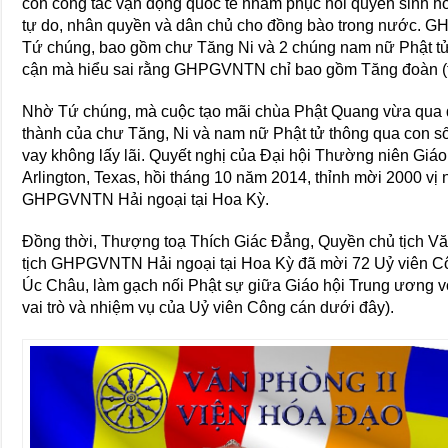
còn công tác vận động quốc tế nhằm phục hồi quyền sinh 
tự do, nhân quyền và dân chủ cho đồng bào trong nước. G
Tứ chúng, bao gồm chư Tăng Ni và 2 chúng nam nữ Phật tử
cận mà hiểu sai rằng GHPGVNTN chỉ bao gồm Tăng đoàn (tứ
Nhờ Tứ chúng, mà cuộc tạo mãi chùa Phật Quang vừa qua đ
thành của chư Tăng, Ni và nam nữ Phật tử thông qua con 
vay không lấy lãi. Quyết nghị của Đại hội Thường niên Giáo
Arlington, Texas, hồi tháng 10 năm 2014, thỉnh mời 2000 v
GHPGVNTN Hải ngoại tại Hoa Kỳ.
Đồng thời, Thượng toạ Thích Giác Đẳng, Quyền chủ tịch V
tịch GHPGVNTN Hải ngoại tại Hoa Kỳ đã mời 72 Uỷ viên C
Úc Châu, làm gạch nối Phật sự giữa Giáo hội Trung ương v
vai trò và nhiệm vụ của Uỷ viên Công cán dưới đây).