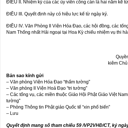
ĐIỀU II. Nhiệm kỳ của các ủy viên công cán là hai năm kể từ
ĐIỀU III. Quyết định này có hiệu lực kể từ ngày ký.
ĐIỀU IV. Văn Phòng II Viện Hóa Đạo, các hội đồng, các tổng
Nam Thống nhất Hải ngoại tại Hoa Kỳ chiếu nhiệm vụ thi hà
Quyền
kiêm Chủ
Bản sao kính gửi
– Văn phòng Viện Hóa Đạo “thẩm tường”
– Văn phòng II Viện Hoá Đạo “tri tường”
– Các tổng vụ, các miền thuộc Giáo Hội Phật Giáo Việt Nam 
tường”
– Phòng Thông tin Phật giáo Quốc tế “xin phổ biến”
– Lưu
Quyết định mang số tham chiếu 59 /VP2VHĐ/CT, ký ngày