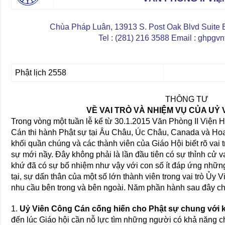
Chùa Pháp Luân, 13913 S. Post Oak Blvd Suite
Tel : (281) 216 3588 Email : ghpg
Phật lịch 2558
THÔNG TƯ
VỀ VAI TRÒ VÀ NHIỆM VỤ CỦA UỶ
Trong vòng một tuần lễ kể từ 30.1.2015 Văn Phòng II Viện
Cán thi hành Phật sự tại Âu Châu, Úc Châu, Canada và Hoa K
khối quần chúng và các thành viên của Giáo Hội biết rõ vai
sự mới nầy. Đây không phải là lần đầu tiên có sự thỉnh cử 
khứ đã có sự bổ nhiệm như vậy với con số ít đáp ứng những
tại, sự dấn thân của một số lớn thành viên trong vai trò Ủ
nhu cầu bên trong và bên ngoài. Năm phần hành sau đây cho
1.
Uỷ Viên Công Cán cống hiến cho Phật sự chung với 
đến lúc Giáo hội cần nỗ lực tìm những người có khả năng 