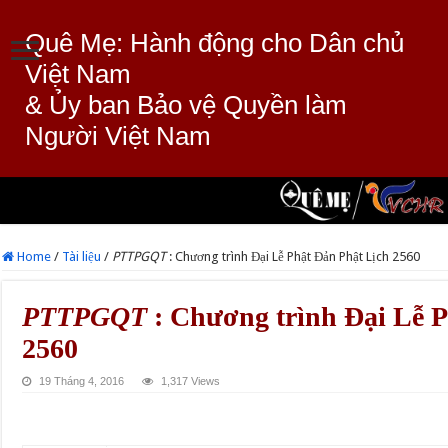
Quê Mẹ: Hành động cho Dân chủ
Việt Nam
& Ủy ban Bảo vệ Quyền làm
Người Việt Nam
Home
/
Tài liệu
/
PTTPGQT
: Chương trình Đại Lễ Phật Đản Phật Lịch 2560
PTTPGQT
: Chương trình Đại Lễ P
2560
19 Tháng 4, 2016
1,317 Views