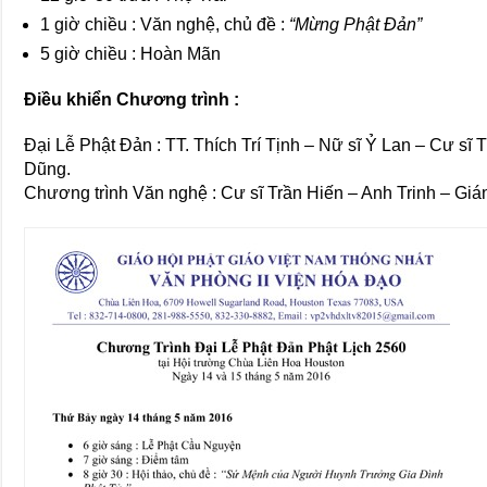
1 giờ chiều : Văn nghệ, chủ đề :
“Mừng Phật Đản”
5 giờ chiều : Hoàn Mãn
Điều khiển Chương trình :
Đại Lễ Phật Đản : TT. Thích Trí Tịnh – Nữ sĩ Ỷ Lan – Cư sĩ
Dũng.
Chương trình Văn nghệ : Cư sĩ Trần Hiến – Anh Trinh – Giá