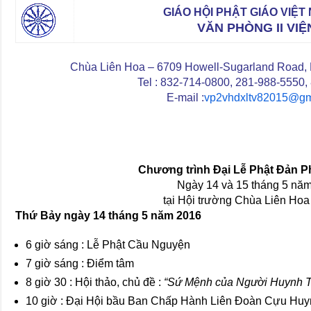
GIÁO HỘI PHẬT GIÁO VIỆ
VĂN PHÒNG II VI
Chùa Liên Hoa – 6709 Howell-Sugarland Road,
Tel : 832-714-0800, 281-988-5550
E-mail :
vp2vhdxltv82015@gm
Chương trình Đại Lễ Phật Đản P
Ngày 14 và 15 tháng 5 nă
tại Hội trường Chùa Liên Ho
Thứ Bảy ngày 14 tháng 5 năm 2016
6 giờ sáng : Lễ Phật Cầu Nguyện
7 giờ sáng : Điểm tâm
8 giờ 30 : Hội thảo, chủ đề :
“Sứ Mệnh của Người Huynh T
10 giờ : Đại Hội bầu Ban Chấp Hành Liên Đoàn Cựu Hu