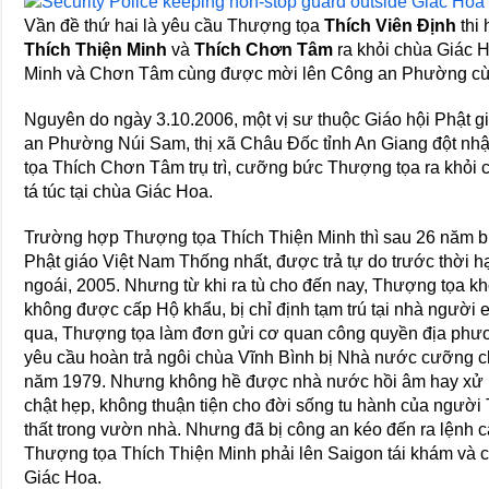
Vần đề thứ hai là yêu cầu Thượng tọa
Thích Viên Định
thi 
Thích Thiện Minh
và
Thích Chơn Tâm
ra khỏi chùa Giác 
Minh và Chơn Tâm cùng được mời lên Công an Phường cùng
Nguyên do ngày 3.10.2006, một vị sư thuộc Giáo hội Phật 
an Phường Núi Sam, thị xã Châu Đốc tỉnh An Giang đột nh
tọa Thích Chơn Tâm trụ trì, cưỡng bức Thượng tọa ra khỏi
tá túc tại chùa Giác Hoa.
Trường hợp Thượng tọa Thích Thiện Minh thì sau 26 năm bị 
Phật giáo Việt Nam Thống nhất, được trả tự do trước thời h
ngoái, 2005. Nhưng từ khi ra tù cho đến nay, Thượng tọa
không được cấp Hộ khẩu, bị chỉ định tạm trú tại nhà người e
qua, Thượng tọa làm đơn gửi cơ quan công quyền địa phư
yêu cầu hoàn trả ngôi chùa Vĩnh Bình bị Nhà nước cưỡng c
năm 1979. Nhưng không hề được nhà nước hồi âm hay xử l
chật hẹp, không thuận tiện cho đời sống tu hành của người 
thất trong vườn nhà. Nhưng đã bị công an kéo đến ra lệnh cấ
Thượng tọa Thích Thiện Minh phải lên Saigon tái khám và ch
Giác Hoa.