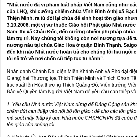
“Nhà nước đã vi phạm luật pháp Việt Nam cũng như c
của LHQ, khi cưỡng chiếm chùa Vĩnh Bình ở thị xã Bạc L
Thiện Minh, ra tù đòi lại chùa để sinh hoạt tôn giáo n
3.10.2006, một vị sư thuộc Giáo hội Phật giáo Nhà nướ
Sam, thị xã Châu Đốc, đến cưỡng chiếm phi pháp chùa T
làm trụ trì. Nay chúng tôi không còn nơi nương tựa để t
nương náu tại chùa Giác Hoa ở quận Bình Thạnh, Saigo
đến khi nào Nhà nước hoàn trả cho chúng tôi hai ngôi 
tôi sẽ trở về nơi chốn cũ tiếp tục tu hành”.
Nhân danh Chánh Đại diện Miền Khánh Anh và Phó đại diệ
Giang) hai Thượng tọa Thích Thiện Minh và Thích Chơn Tâ
trục xuất lên Hòa thượng Thích Quảng Độ, Viện trưởng Việ
Bảo vệ Quyền làm Người Việt Nam để yêu cầu can thiệp và 
1. Yêu cầu Nhà nước Việt Nam đừng để Đảng Cộng sản khố
chấm dứt can thiệp vào nội bộ tôn giáo ; để cho các tôn giáo
mà suốt mấy thập kỷ qua Nhà nước CHXHCNVN đã cướp đoạt
tôn giáo của chúng tôi.