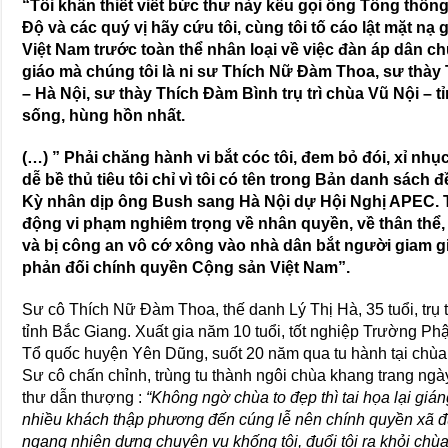
“Tôi khẩn thiết viết bức thư này kêu gọi ông Tổng th
Độ và các quý vị hãy cứu tôi, cùng tôi tố cáo lật mặt nạ
Việt Nam trước toàn thể nhân loại về việc đàn áp dân c
giáo mà chúng tôi là ni sư Thích Nữ Đàm Thoa, sư thày
– Hà Nội, sư thày Thích Đàm Bình trụ trì chùa Vũ Nội –
sống, hùng hồn nhất.
(…) ” Phải chăng hành vi bắt cóc tôi, đem bỏ đói, xỉ nh
dễ bề thủ tiêu tôi chỉ vì tôi có tên trong Bản danh sác
Kỳ nhân dịp ông Bush sang Hà Nội dự Hội Nghị APEC. T
động vi phạm nghiêm trọng về nhân quyền, về thân thể, 
và bị công an vô cớ xông vào nhà dân bắt người giam giữ
phản đối chính quyền Cộng sản Việt Nam”.
Sư cô Thích Nữ Đàm Thoa, thế danh Lý Thị Hà, 35 tuổi, trụ 
tỉnh Bắc Giang. Xuất gia năm 10 tuổi, tốt nghiệp Trường Phậ
Tổ quốc huyện Yên Dũng, suốt 20 năm qua tu hành tại chùa 
Sư cô chấn chỉnh, trùng tu thành ngôi chùa khang trang ngày
thư dẫn thượng :
“Không ngờ chùa to đẹp thì tai họa lại gián
nhiều khách thập phương đến cúng lễ nên chính quyền xã đ
ngang nhiên dựng chuyện vu khống tôi, đuổi tôi ra khỏi ch