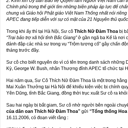
2. Kính xin Ủy ban Bảo vệ Quyền làm Người Việt Nam can 
Chính phủ trong thế giới tìm những biện pháp áp lực để chấm
chung và Giáo hội Phật giáo Việt Nam Thống nhất nói riên
APEC đang tiếp diễn với sự có mặt của 21 Nguyên thủ quốc g
Trong khi ấy thì tại Hà Nội, Sư cô
Thích Nữ Đàm Thoa
bị b
“Trại bảo trợ xã hội tỉnh Bắc Giang”
ở gần ngã ba Kế là nơi có
đánh đập các nhà sư trong vụ “Trộm tượng cổ” gây chấn độ
tháng trước đây.
Sư cô cho biết nguyên do vì có tên trong danh sách những
Kỳ, George W. Bush, nhân Thượng đỉnh APEC tổ chức tại H
Hai năm qua, Sư Cô Thích Nữ Đàm Thoa là một trong hằng 
Mai Xuân Thưởng tại Hà Nội để khiếu kiện việc bị chính q
Yên Dũng, tỉnh Bắc Giang, đồng thời trục xuất Sư cô ra khỏi
Sau hai ngày bị bắt giam, Sư cô nhờ người bên ngoài chu
của dân oan Thích Nữ Đàm Thoa”
gửi
“Tổng thống Hoa 
16.11.2006, có đoạn viết rằng :