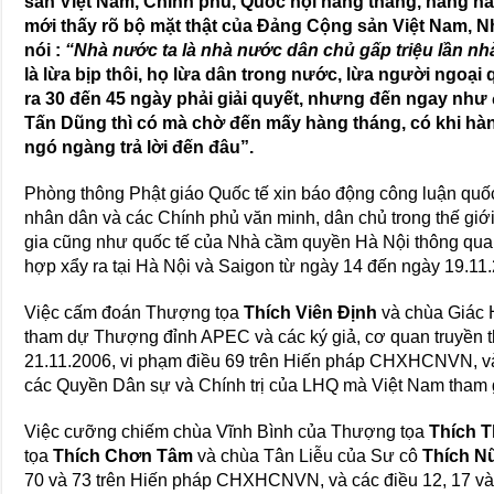
sản Việt Nam, Chính phủ, Quốc hội hàng tháng, hàng năm
mới thấy rõ bộ mặt thật của Đảng Cộng sản Việt Nam, 
nói :
“Nhà nước ta là nhà nước dân chủ gấp triệu lần n
là lừa bịp thôi, họ lừa dân trong nước, lừa người ngoại
ra 30 đến 45 ngày phải giải quyết, nhưng đến ngay nh
Tấn Dũng thì có mà chờ đến mấy hàng tháng, có khi hà
ngó ngàng trả lời đến đâu”.
Phòng thông Phật giáo Quốc tế xin báo động công luận qu
nhân dân và các Chính phủ văn minh, dân chủ trong thế giớ
gia cũng như quốc tế của Nhà cầm quyền Hà Nội thông qua
hợp xẩy ra tại Hà Nội và Saigon từ ngày 14 đến ngày 19.11.
Việc cấm đoán Thượng tọa
Thích Viên Định
và chùa Giác 
tham dự Thượng đỉnh APEC và các ký giả, cơ quan truyền th
21.11.2006, vi phạm điều 69 trên Hiến pháp CHXHCNVN, và
các Quyền Dân sự và Chính trị của LHQ mà Việt Nam tham g
Việc cưỡng chiếm chùa Vĩnh Bình của Thượng tọa
Thích T
tọa
Thích Chơn Tâm
và chùa Tân Liễu của Sư cô
Thích N
70 và 73 trên Hiến pháp CHXHCNVN, và các điều 12, 17 và