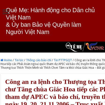
Quê Mẹ: Hành động cho Dân chủ
Việt Nam
& Ủy ban Bảo vệ Quyền làm
Người Việt Nam
Home
/
Tin tức
/
Thông cáo báo chí
/
Tin PTTPGQT
/
Công an ra lệnh cho T
Hoa tiếp các Phái đoàn ngoại quốc tham dự APEC và báo chí, truyền thông quốc t
Thượng tọa Thích Thiện Minh và Thích Chơn Tâm ra khỏi chùa Giác Hoa – Bắt g
Công an ra lệnh cho Thượng tọa T
chư Tăng chùa Giác Hoa tiếp các P
tham dự APEC và báo chí, truyền t
ngày 19, 20, 21.11.2006 – Trục xuấ