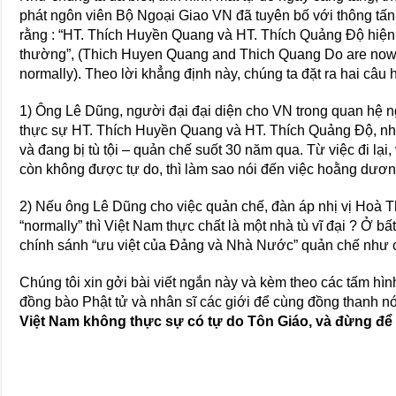
phát ngôn viên Bộ Ngoại Giao VN đã tuyên bố với thông tấ
rằng : “HT. Thích Huyền Quang và HT. Thích Quảng Độ hiện
thường”, (Thich Huyen Quang and Thich Quang Do are now liv
normally). Theo lời khẳng định này, chúng ta đặt ra hai câu h
1) Ông Lê Dũng, người đại đại diện cho VN trong quan hệ ngo
thực sự HT. Thích Huyền Quang và HT. Thích Quảng Độ, nh
và đang bị tù tội – quản chế suốt 30 năm qua. Từ việc đi lại
còn không được tự do, thì làm sao nói đến việc hoằng dươ
2) Nếu ông Lê Dũng cho việc quản chế, đàn áp nhị vị Ho
“normally” thì Việt Nam thực chất là một nhà tù vĩ đại ? Ở 
chính sánh “ưu việt của Đảng và Nhà Nước” quản chế như c
Chúng tôi xin gởi bài viết ngắn này và kèm theo các tấm h
đồng bào Phật tử và nhân sĩ các giới để cùng đồng thanh nói 
Việt Nam không thực sự có tự do Tôn Giáo, và đừng để