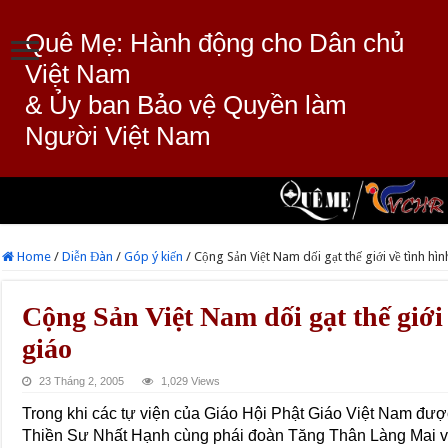
Quê Mẹ: Hành động cho Dân chủ
Việt Nam
& Ủy ban Bảo vệ Quyền làm
Người Việt Nam
Home
/
Diễn Đàn
/
Góp ý kiến
/
Cộng Sản Việt Nam dối gạt thế giới về tình hì
Cộng Sản Việt Nam dối gạt thế giới
giáo
23 Tháng 2, 2005
1,029 Views
Trong khi các tự viện của Giáo Hội Phật Giáo Việt Nam đ
Thiền Sư Nhất Hạnh cùng phái đoàn Tăng Thân Làng Mai 