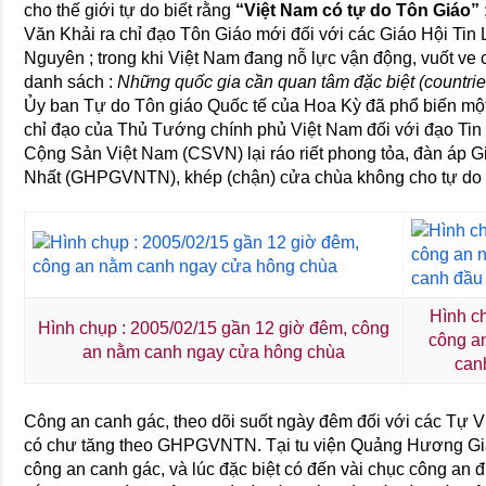
cho thế giới tự do biết rằng
“Việt Nam có tự do Tôn Giáo”
Văn Khải ra chỉ đạo Tôn Giáo mới đối với các Giáo Hội Ti
Nguyên ; trong khi Việt Nam đang nỗ lực vận động, vuốt ve
danh sách :
Những quốc gia cần quan tâm đặc biệt (countrie
Ủy ban Tự do Tôn giáo Quốc tế của Hoa Kỳ đã phổ biến mộ
chỉ đạo của Thủ Tướng chính phủ Việt Nam đối với đạo Tin 
Cộng Sản Việt Nam (CSVN) lại ráo riết phong tỏa, đàn áp 
Nhất (GHPGVNTN), khép (chận) cửa chùa không cho tự do đi 
Hình c
Hình chụp : 2005/02/15 gần 12 giờ đêm, công
công an
an nằm canh ngay cửa hông chùa
can
Công an canh gác, theo dõi suốt ngày đêm đối với các Tự
có chư tăng theo GHPGVNTN. Tại tu viện Quảng Hương Già
công an canh gác, và lúc đặc biệt có đến vài chục công an