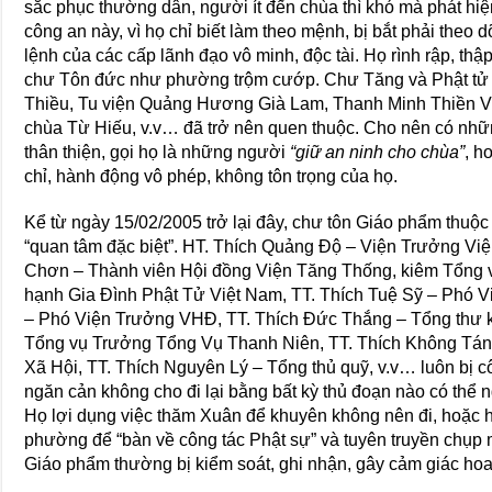
sắc phục thường dân, người ít đến chùa thì khó mà phát hi
công an này, vì họ chỉ biết làm theo mệnh, bị bắt phải theo dõ
lệnh của các cấp lãnh đạo vô minh, độc tài. Họ rình rập, th
chư Tôn đức như phường trộm cướp. Chư Tăng và Phật tử 
Thiều, Tu viện Quảng Hương Già Lam, Thanh Minh Thiền Việ
chùa Từ Hiếu, v.v… đã trở nên quen thuộc. Cho nên có nhữn
thân thiện, gọi họ là những người
“giữ an ninh cho chùa”
, h
chỉ, hành động vô phép, không tôn trọng của họ.
Kể từ ngày 15/02/2005 trở lại đây, chư tôn Giáo phẩm t
“quan tâm đặc biệt”. HT. Thích Quảng Độ – Viện Trưởng V
Chơn – Thành viên Hội đồng Viện Tăng Thống, kiêm Tổng v
hạnh Gia Đình Phật Tử Việt Nam, TT. Thích Tuệ Sỹ – Phó 
– Phó Viện Trưởng VHĐ, TT. Thích Đức Thắng – Tổng thư 
Tổng vụ Trưởng Tổng Vụ Thanh Niên, TT. Thích Không Tán
Xã Hội, TT. Thích Nguyên Lý – Tổng thủ quỹ, v.v… luôn bị cô
ngăn cản không cho đi lại bằng bất kỳ thủ đoạn nào có thể 
Họ lợi dụng việc thăm Xuân để khuyên không nên đi, hoặc 
phường để “bàn về công tác Phật sự” và tuyên truyền chụp 
Giáo phẩm thường bị kiểm soát, ghi nhận, gây cảm giác ho