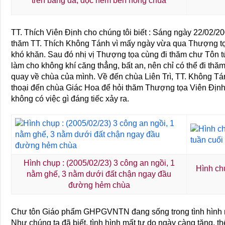
trên băng đá, dọc hẻm bên hông chùa
TT. Thích Viên Định cho chúng tôi biết : Sáng ngày 22/02/2
thăm TT. Thích Không Tánh vì mấy ngày vừa qua Thượng tọa
khó khăn. Sau đó nhị vị Thượng tọa cùng đi thăm chư Tôn 
làm cho không khí căng thẳng, bất an, nên chỉ có thể đi thă
quay về chùa của mình. Về đến chùa Liên Trì, TT. Không Tánh
thoại đến chùa Giác Hoa để hỏi thăm Thượng tọa Viên Định
không có việc gì đáng tiếc xảy ra.
Hình chụp : (2005/02/23) 3 công an ngồi, 1
Hình chụ
nằm ghế, 3 nằm dưới đất chận ngay đầu
đường hẻm chùa
Chư tôn Giáo phẩm GHPGVNTN đang sống trong tình hình mấ
Như chúng ta đã biết, tình hình mất tự do ngày càng tăng, 