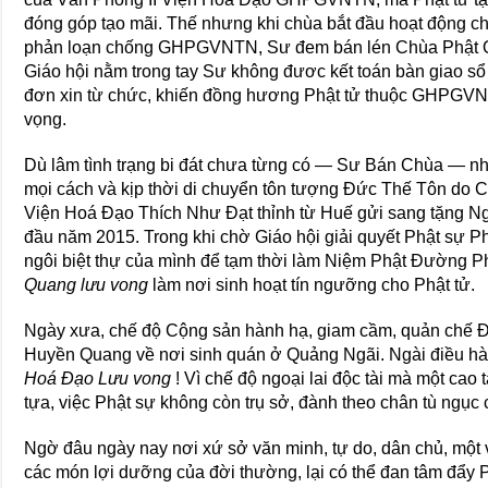
đóng góp tạo mãi. Thế nhưng khi chùa bắt đầu hoạt động c
phản loạn chống GHPGVNTN, Sư đem bán lén Chùa Phật Qu
Giáo hội nằm trong tay Sư không đươc kết toán bàn giao sổ 
đơn xin từ chức, khiến đồng hương Phật tử thuộc GHPGVNT
vọng.
Dù lâm tình trạng bi đát chưa từng có — Sư Bán Chùa — n
mọi cách và kịp thời di chuyển tôn tượng Đức Thế Tôn do 
Viện Hoá Đạo Thích Như Đạt thỉnh từ Huế gửi sang tặng
đầu năm 2015. Trong khi chờ Giáo hội giải quyết Phật sự P
ngôi biệt thự của mình để tạm thời làm Niệm Phật Đường P
Quang lưu vong
làm nơi sinh hoạt tín ngưỡng cho Phật tử.
Ngày xưa, chế độ Cộng sản hành hạ, giam cầm, quản chế
Huyền Quang về nơi sinh quán ở Quảng Ngãi. Ngài điều hà
Hoá Đạo Lưu vong
! Vì chế độ ngoại lai độc tài mà một ca
tựa, việc Phật sự không còn trụ sở, đành theo chân tù ngụ
Ngờ đâu ngày nay nơi xứ sở văn minh, tự do, dân chủ, một v
các món lợi dưỡng của đời thường, lại có thể đan tâm đẩy P