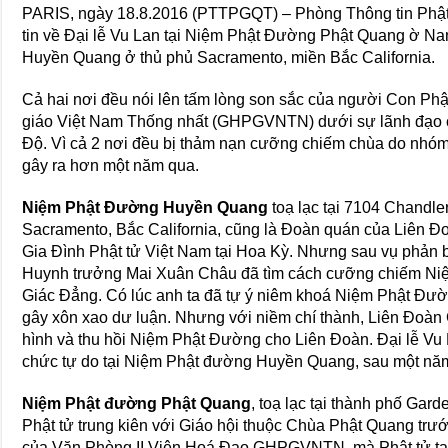
PARIS, ngày 18.8.2016 (PTTPGQT) – Phòng Thông tin Phật
tin về Đại lễ Vu Lan tại Niệm Phật Đường Phật Quang ờ Na
Huyền Quang ở thủ phủ Sacramento, miền Bắc California.
Cả hai nơi đều nói lên tấm lòng son sắc của người Con Phật
giáo Việt Nam Thống nhất (GHPGVNTN) dưới sự lãnh đạo
Độ. Vì cả 2 nơi đều bị thảm nạn cưỡng chiếm chùa do nhóm
gây ra hơn một năm qua.
Niệm Phật Đường Huyền Quang
toạ lạc tại 7104 Chandle
Sacramento, Bắc California, cũng là Đoàn quán của Liên 
Gia Đình Phật tử Việt Nam tại Hoa Kỳ. Nhưng sau vụ phản 
Huynh trưởng Mai Xuân Châu đã tìm cách cưỡng chiếm Ni
Giác Đẳng. Có lúc anh ta đã tự ý niêm khoá Niệm Phật Đườn
gây xôn xao dư luận. Nhưng với niềm chí thành, Liên Đoàn
hình và thu hồi Niệm Phật Đường cho Liên Đoàn. Đại lễ Vu 
chức tự do tại Niệm Phật đường Huyền Quang, sau một năm
Niệm Phật đường Phật Quang
, toạ lạc tại thành phố Gar
Phật tử trung kiên với Giáo hội thuộc Chùa Phật Quang trướ
của Văn Phòng II Viện Hoá Đạo GHPGVNTN, mà Phật tử tại