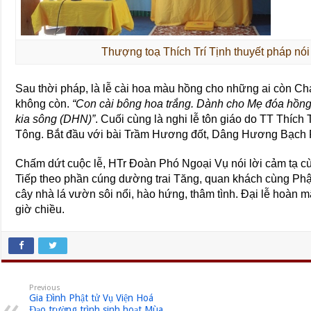
Thượng toạ Thích Trí Tịnh thuyết pháp nói
Sau thời pháp, là lễ cài hoa màu hồng cho những ai còn C
không còn.
“Con cài bông hoa trắng. Dành cho Mẹ đóa hồn
kia sông (DHN)”
. Cuối cùng là nghi lễ tôn giáo do TT Thích
Tông. Bắt đầu với bài Trầm Hương đốt, Dâng Hương Bạch Ph
Chấm dứt cuộc lễ, HTr Đoàn Phó Ngoại Vụ nói lời cảm tạ c
Tiếp theo phần cúng dường trai Tăng, quan khách cùng Phật
cây nhà lá vườn sôi nổi, hào hứng, thâm tình. Đại lễ hoàn m
giờ chiều.
Previous
Gia Đình Phật tử Vụ Viện Hoá
Đạo trường trình sinh hoạt Mùa