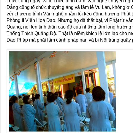
chức cùng ngày, và tổ chức đình đám, văn nghệ chuyên ngh
Đẳng cũng tổ chức thuyết giảng và làm lễ Vu Lan, không ở
với chương trình Văn nghệ nhằm lôi kéo đồng hương Phật 
Phòng II Viện Hoá Đạo. Nhưng họ đã thất bại, vì Phật tử v
Quang, nói lên tinh thần cao độ của những tấm lòng hư
Thống Thích Quảng Độ. Thật là niềm khích lệ lớn lao cho m
Dạo Pháp mà phải lâm cảnh pháp nạn và bị Nội trùng quậy 