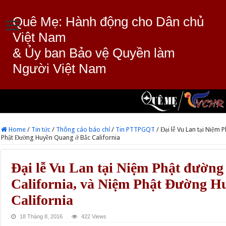
Quê Mẹ: Hành động cho Dân chủ
Việt Nam
& Ủy ban Bảo vệ Quyền làm
Người Việt Nam
Home
/
Tin tức
/
Thông cáo báo chí
/
Tin PTTPGQT
/
Đại lễ Vu Lan tại Niệm
Phật Đường Huyền Quang ở Bắc California
Đại lễ Vu Lan tại Niệm Phật đườn
California, và Niệm Phật Đường 
California
18 Tháng 8, 2016
422 Views