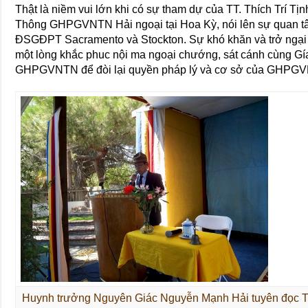
Thật là niềm vui lớn khi có sự tham dự của TT. Thích Trí 
Thông GHPGVNTN Hải ngoại tại Hoa Kỳ, nói lên sự quan t
ĐSGĐPT Sacramento và Stockton. Sự khó khăn và trở ngại
một lòng khắc phuc nội ma ngoại chướng, sát cánh cùng G
GHPGVNTN để đòi lại quyền pháp lý và cơ sở của GHPG
Huynh trưởng Nguyên Giác Nguyễn Mạnh Hải tuyên đọc 