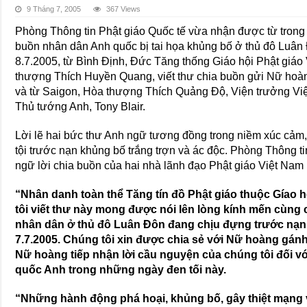
9 Tháng 7, 2005
367 Views
Phòng Thông tin Phật giáo Quốc tế vừa nhận được từ trong 
buồn nhân dân Anh quốc bị tai họa khủng bố ở thủ đô Luâ
8.7.2005, từ Bình Ðịnh, Ðức Tăng thống Giáo hội Phật giáo
thượng Thích Huyền Quang, viết thư chia buồn gửi Nữ hoàn
và từ Saigon, Hòa thượng Thích Quảng Ðộ, Viện trưởng Việ
Thủ tướng Anh, Tony Blair.
Lời lẽ hai bức thư Anh ngữ tương đồng trong niềm xúc cảm, 
tội trước nạn khủng bố trắng trợn và ác độc. Phòng Thông tin
ngữ lời chia buồn của hai nhà lãnh đạo Phật giáo Việt Nam
“Nhân danh toàn thể Tăng tín đồ Phật giáo thuộc Gíao h
tôi viết thư này mong được nói lên lòng kính mến cùng
nhân dân ở thủ đô Luân Ðôn đang chịu đựng trước nạn
7.7.2005. Chúng tôi xin được chia sẻ với Nữ hoàng gán
Nữ hoàng tiếp nhận lời cầu nguyện của chúng tôi đối 
quốc Anh trong những ngày đen tối này.
“Những hành động phá hoại, khủng bố, gây thiệt mạng 