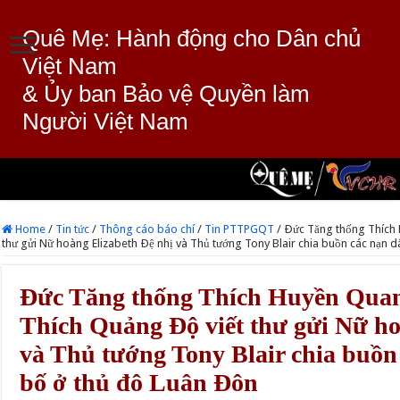
Quê Mẹ: Hành động cho Dân chủ
Việt Nam
& Ủy ban Bảo vệ Quyền làm
Người Việt Nam
Home
/
Tin tức
/
Thông cáo báo chí
/
Tin PTTPGQT
/
Ðức Tăng thống Thích 
thư gửi Nữ hoàng Elizabeth Ðệ nhị và Thủ tướng Tony Blair chia buồn các nạn 
Ðức Tăng thống Thích Huyền Qua
Thích Quảng Ðộ viết thư gửi Nữ ho
và Thủ tướng Tony Blair chia buồn
bố ở thủ đô Luân Ðôn