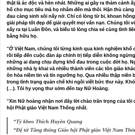
thật là ác độc và hèn nhát. Những ai gây ra thảm cảnh ấ
hổ cho mục tiêu mà họ nhắm đến mà thôi. Hận thù càng
đau càng sinh sôi nẩy nở. Chỉ có lòng từ bi, khoan hồ
giải pháp tốt đẹp để giải quyết mọi vấn nạn. Chúng tôi
xẩy ra tại Luân Ðôn, và biểu tỏ lòng chia sẻ cùng tình li
bằng hữu họ.
“Ở Việt Nam, chúng tôi từng kinh qua kinh nghiệm khổ đ
rồi tiếp đến cuộc đàn áp chính trị tiếp diễn không ngừng
những ai đang chịu đựng khổ đau trong cuộc đời họ. Ng
những nhà ly khai và nhiều thành viên các tôn giáo khác
ôn hòa niềm tin và tín ngưỡng họ. Qua nhiều thập niên b
trong tình trạng quản chế khi ngồi viết bức thư này. Khó
(…). Tôi hy vọng thư sớm đến tay Nữ Hoàng.
“Xin Nữ hoàng nhận nơi đây lời chào trân trọng của tôi 
hội Phật giáo Việt Nam Thống nhất.
“Tỳ kheo Thích Huyền Quang
“Ðệ tứ Tăng thống Giáo hội Phật giáo Việt Nam Thố