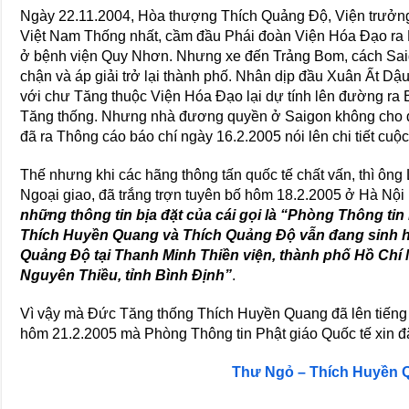
Ngày 22.11.2004, Hòa thượng Thích Quảng Ðộ, Viện trưởng
Việt Nam Thống nhất, cầm đầu Phái đoàn Viện Hóa Ðạo ra
ở bệnh viện Quy Nhơn. Nhưng xe đến Trảng Bom, cách Saigo
chận và áp giải trở lại thành phố. Nhân dịp đầu Xuân Ất D
với chư Tăng thuộc Viện Hóa Ðạo lại dự tính lên đường ra
Tăng thống. Nhưng nhà đương quyền ở Saigon không cho đi
đã ra Thông cáo báo chí ngày 16.2.2005 nói lên chi tiết cuộ
Thế nhưng khi các hãng thông tấn quốc tế chất vấn, thì ôn
Ngoại giao, đã trắng trợn tuyên bố hôm 18.2.2005 ở Hà Nội 
những thông tin bịa đặt của cái gọi là “Phòng Thông tin
Thích Huyền Quang và Thích Quảng Ðộ vẫn đang sinh h
Quảng Ðộ tại Thanh Minh Thiền viện, thành phố Hồ Chí 
Nguyên Thiều, tỉnh Bình Ðịnh”
.
Vì vậy mà Ðức Tăng thống Thích Huyền Quang đã lên tiếng
hôm 21.2.2005 mà Phòng Thông tin Phật giáo Quốc tế xin đă
Thư Ngỏ – Thích Huyền 