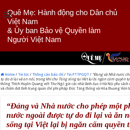
Quê Mẹ: Hành động cho Dân chủ
Việt Nam
& Ủy ban Bảo vệ Quyền làm
Người Việt Nam
Home
/
Tin tức
/
Thông cáo báo chí
/
Tin PTTPGQT
/
“Ðảng và Nhà nước ch
tự do đi lại và ăn nói, trong khi chư Tăng sống tại Việt lại bị ngăn cấm quyền
thống Thích Huyền Quang viết Thư Ngỏ gửi các nhà lãnh đạo ở Hà Nội yêu sách 
và chấm dứt tình trạng quản chế phi pháp Ðức Tăng thống và Hòa thượng Viện 
“Ðảng và Nhà nước cho phép một ph
nước ngoài được tự do đi lại và ăn 
sống tại Việt lại bị ngăn cấm quyền 