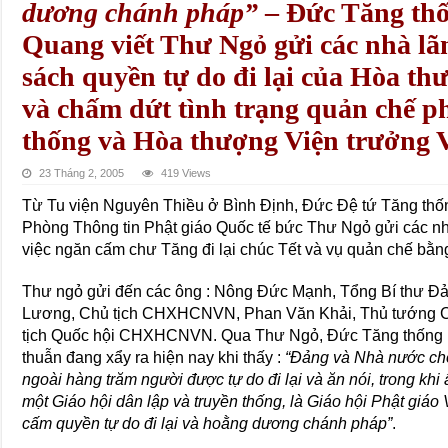
dương chánh pháp”
– Ðức Tăng th
Quang viết Thư Ngỏ gửi các nhà lã
sách quyền tự do đi lại của Hòa t
và chấm dứt tình trạng quản chế 
thống và Hòa thượng Viện trưởng 
23 Tháng 2, 2005
419 Views
Từ Tu viện Nguyên Thiều ở Bình Ðịnh, Ðức Ðệ tứ Tăng th
Phòng Thông tin Phật giáo Quốc tế bức Thư Ngỏ gửi các n
việc ngăn cấm chư Tăng đi lại chúc Tết và vụ quản chế bằn
Thư ngỏ gửi đến các ông : Nông Ðức Mạnh, Tổng Bí thư Ð
Lương, Chủ tịch CHXHCNVN, Phan Văn Khải, Thủ tướng
tịch Quốc hội CHXHCNVN. Qua Thư Ngỏ, Ðức Tăng thống n
thuẫn đang xẩy ra hiện nay khi thấy :
“Ðảng và Nhà nước ch
ngoài hàng trăm người được tự do đi lại và ăn nói, trong kh
một Giáo hội dân lập và truyền thống, là Giáo hội Phật giáo 
cấm quyền tự do đi lại và hoằng dương chánh pháp”
.