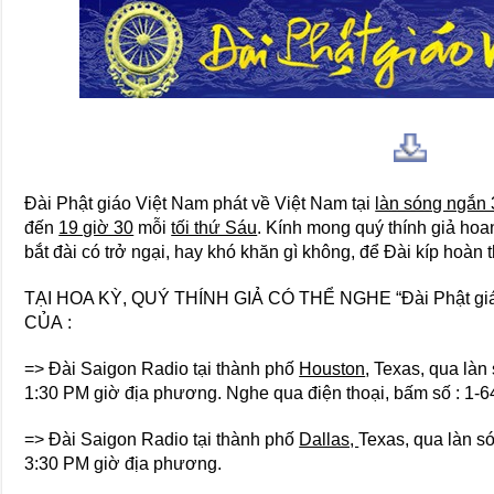
Đài Phật giáo Việt Nam phát về Việt Nam tại
làn sóng ngắn 
đến
19 giờ 30
mỗi
tối thứ Sáu
. Kính mong quý thính giả hoan 
bắt đài có trở ngại, hay khó khăn gì không, để Đài kíp hoàn t
TẠI HOA KỲ, QUÝ THÍNH GIẢ CÓ THỂ NGHE “Đài Phật gi
CỦA :
=> Đài Saigon Radio tại thành phố
Houston
, Texas, qua là
1:30 PM giờ địa phương. Nghe qua điện thoại, bấm số : 1-
=> Đài Saigon Radio tại thành phố
Dallas,
Texas, qua làn s
3:30 PM giờ địa phương.