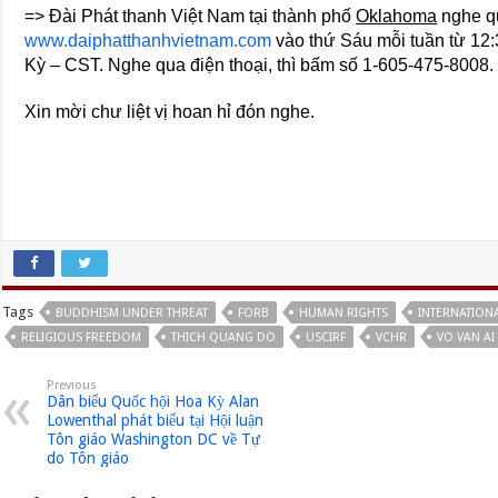
=> Đài Phát thanh Việt Nam tại thành phố
Oklahoma
nghe qu
www.daiphatthanhvietnam.com
vào thứ Sáu mỗi tuần từ 12
Kỳ – CST. Nghe qua điện thoại, thì bấm số 1-605-475-8008.
Xin mời chư liệt vị hoan hỉ đón nghe.
Tags
BUDDHISM UNDER THREAT
FORB
HUMAN RIGHTS
INTERNATIONA
RELIGIOUS FREEDOM
THICH QUANG DO
USCIRF
VCHR
VO VAN AI
Previous
Dân biểu Quốc hội Hoa Kỳ Alan
Lowenthal phát biểu tại Hội luận
Tôn giáo Washington DC về Tự
do Tôn giáo