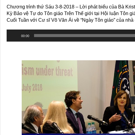
Chương trình thứ Sáu 3-8-2018 – Lời phát biểu của Bà Krist
Kỳ Bảo vệ Tự do Tôn giáo Trên Thế giới tại Hội luận Tôn
Cuối Tuần với Cư sĩ Võ Văn Ái về “Ngày Tôn giáo” của nhà
Trình
00:00
phát
âm
thanh