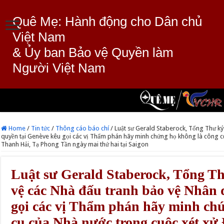
Quê Mẹ: Hành động cho Dân chủ
Việt Nam
& Ủy ban Bảo vệ Quyền làm
Người Việt Nam
Home
/
Tin tức
/
Thông cáo báo chí
/
Luật sư Gerald Staberock, Tổng Thư ký
quyền tại Genève kêu gọi các vị Thẩm phán hãy minh chứng họ không là công c
Thanh Hải, Tạ Phong Tần ngày mai thứ hai tại Saigon
Luật sư Gerald Staberock, Tổng T
vệ các Nhà đấu tranh bảo vệ Nhân 
gọi các vị Thẩm phán hãy minh ch
cụ của Nhà nước trong cuộc xét xử