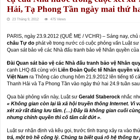
Hải, Tạ Phong Tần ngày mai thứ ha
23 Tháng 9, 2012
475 Views
PARIS, ngày 23.9.2012 (QUÊ MẸ / VCHR) – Sáng nay, chủ n
châu Tự do
phát về trong nước có cuộc phỏng vấn Luật sư 
Quan sát bảo vệ các Nhà đấu tranh bảo vệ Nhân quyền của
Đài Quan sát bảo vệ các Nhà đấu tranh bảo vệ Nhân qu
cạnh LHQ đã cùng với
Liên Đoàn Quốc tế Nhân quyền v
Việt Nam
ra Thông cáo chung hôm 21.9.2012 lên tiếng tố c
Thanh Hải và Tạ Phong Tần vào ngày thứ hai 24.9 tuần sau, 
Qua bài phỏng vấn này, Luật sư
Gerald Staberock
nhắc nhở
« Không gian còn lại là xã hội truyền thông Internet. Vì
xét xử rất đáng lưu tâm. (…) Đây là không gian cuối cù
nhưng chính quyền thì cố tâm cắt đứt »
.
Luật sư nhận định và kêu gọi, trước tình trạng xảy ra vào th
trá, một trò hề công lý. Chúng ta biết quá rõ hệ thống t