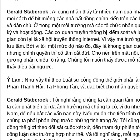
Gerald Staberock :
Ai cũng nhận thấy từ nhiều năm qua nh
mọi cách để bịt miệng các nhà bất đồng chính kiến trên các l
và dân chủ. Ở trong một môi trường mà các tổ chức nhân 
ký và hoạt động. Các cơ quan truyền thông bị kiểm soát và 
gian còn lại là xã hội truyền thông Internet. Vì vậy mà trườn
lưu tâm. Bởi vì tới một mức độ nào đó, đây là không gian c
nhưng chính quyền thì cố tâm cắt đứt. Cho nên trên mặt nổi
gương phản chiếu rõ ràng. Chúng tôi muốn thấy được mở r
thấy điều trái ngược.
Ỷ Lan :
Như vậy thì theo Luật sư cộng đồng thế giới phải là
Phan Thanh Hải, Tạ Phong Tần, và đặc biệt cho nhân quyền
Gerald Staberock :
Tôi nghĩ rằng chúng ta cần quan tâm hơ
ta cần phát triển tối đa ảnh hưởng mà chúng ta có, ví dụ như
Nam, để nêu bật các vấn nạn này. Nếu muốn cho tiến trình đố
chúng ta phải phản ứng trước những tình trạng ấy. Tôi cũng
đồng thế giới theo dõi sát cuộc xét xử, đến tham dự phiên t
công luận các trường hợp như thế. Và tôi nghĩ rằng, mỗi ng