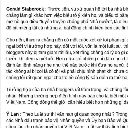
Gerald Staberock :
Trước tiên, vụ xử quan hệ tới ba nhà bl
chẳng làm gì khác hơn việc biểu tỏ ý kiến họ, và biểu tỏ bằ
mơ hồ qua điều “tuyên truyền chống phá Nhà nước”, là điều
để bịt miệng tất cả những ai bất đồng chính kiến trên các lĩn
Cho nên, thực ra chẳng nên có một cuộc xét xử tội phạm gì 
ngại bởi vì trường hợp này, đối với tôi, vốn là một luật sư, t
bloggers này bị tam giam rất lâu, xét rằng chẳng có lý do gì
trước khi đem ra xét xử. Hơn nữa, có những chỉ dấu cho chún
định án lệnh nặng nhẹ như thế nào trước khi đưa họ ra xử. 
tắc không ai bị coi là có tội và phải chịu hình phạt khi chưa 
chúng tôi rất quan ngại cho trò hề công lý sắp diễn ra thứ hai
Trường hợp của ba nhà bloggers rất trầm trọng, và chúng tô
nhân. Nhưng trường hợp điển hình này báo cho ta biết một 
Việt Nam. Cộng đồng thế giới cần hiểu biết hơn những gì đa
Ỷ Lan :
Theo Luật sư thì vấn nạn gì quan trọng nhất ? Tron
các Nhà đấu tranh bảo vệ Nhân quyền và Ủy ban Bảo vệ 
cộng tác cho nhân quyền tại Việt Nam. Luật sư thấy tình hìn