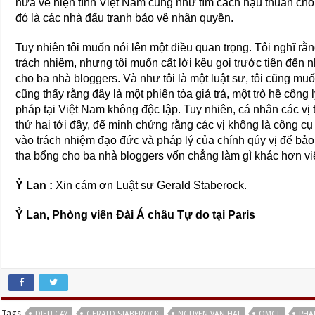
nữa về hiện tình Việt Nam cũng như tìm cách hậu thuẫn cho 
đó là các nhà đấu tranh bảo vệ nhân quyền.
Tuy nhiên tôi muốn nói lên một điều quan trọng. Tôi nghĩ rằ
trách nhiệm, nhưng tôi muốn cất lời kêu gọi trước tiên đến
cho ba nhà bloggers. Và như tôi là một luật sư, tôi cũng muố
cũng thấy rằng đây là một phiên tòa giả trá, một trò hề công 
pháp tại Việt Nam không độc lập. Tuy nhiên, cá nhân các vị
thứ hai tới đây, để minh chứng rằng các vị không là công 
vào trách nhiệm đạo đức và pháp lý của chính qúy vị để bả
tha bổng cho ba nhà bloggers vốn chẳng làm gì khác hơn việ
Ỷ Lan :
Xin cám ơn Luật sư Gerald Staberock.
Ỷ Lan, Phòng viên Đài Á châu Tự do tại Paris
Tags
DIEU CAY
GERALD STABEROCK
NGUYEN VAN HAI
OMCT
PHA