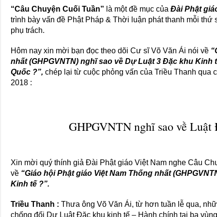
“Câu Chuyện Cuối Tuần”
là một đề mục của
Đài Phật giá
trình bày vấn đề Phật Pháp & Thời luận phát thanh mỗi thứ 
phụ trách.
Hôm nay xin mời bạn đọc theo dõi Cư sĩ Võ Văn Ái nói về
“
nhất (GHPGVNTN) nghĩ sao về Dự Luật 3 Đặc khu Kinh 
Quốc ?”,
chép lại từ cuộc phỏng vấn của Triều Thanh qua 
2018 :
GHPGVNTN nghĩ sao về Luật Đ
Xin mời quý thính giả Đài Phật giáo Việt Nam nghe Câu Ch
về
“Giáo hội Phật giáo Việt Nam Thống nhất (GHPGVNTN
Kinh tế ?”.
Triều Thanh :
Thưa ông Võ Văn Ái, từ hơn tuần lễ qua, nhữ
chống đối Dự Luật Đặc khu kinh tế – Hành chính tại ba vù