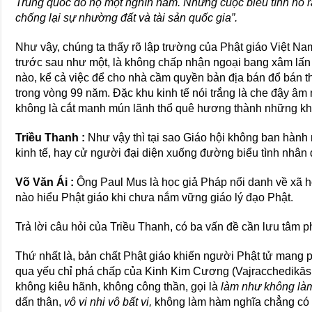
Trung quốc đô hộ một nghìn năm. Những cuộc biểu tình nổ ra
chống lại sự nhường đất và tài sản quốc gia”.
Như vậy, chúng ta thấy rõ lập trường của Phật giáo Việt 
trước sau như một, là không chấp nhận ngoại bang xâm lấn
nào, kể cả việc để cho nhà cầm quyền bản địa bán đổ bán 
trong vòng 99 năm. Đặc khu kinh tế nói trắng là che đậy 
không là cắt manh mún lãnh thổ quê hương thành những khu 
Triều Thanh :
Như vậy thì tại sao Giáo hội không ban hành 
kinh tế, hay cử người đại diện xuống đường biểu tình n
Võ Văn Ái :
Ông Paul Mus là học giả Pháp nổi danh về xã hộ
nào hiểu Phật giáo khi chưa nắm vững giáo lý đạo Phật.
Trả lời câu hỏi của Triều Thanh, có ba vấn đề cần lưu tâm p
Thứ nhất là, bản chất Phật giáo khiến người Phật tử mang 
qua yếu chỉ phá chấp của Kinh Kim Cương (Vajracchedikās
không kiêu hãnh, không công thần, gọi là
làm như không là
dấn thân,
vô vi nhi vô bất vi,
không làm hàm nghĩa chẳng có gì 