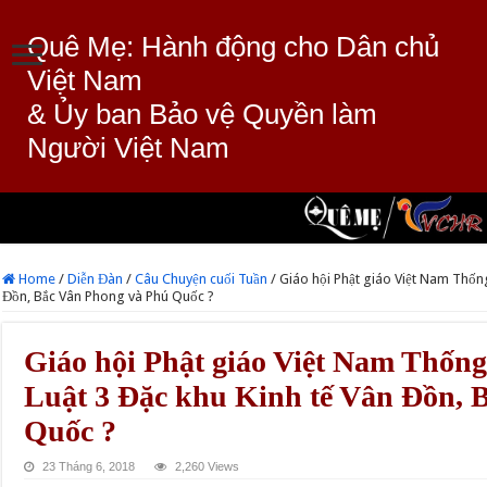
Quê Mẹ: Hành động cho Dân chủ
Việt Nam
& Ủy ban Bảo vệ Quyền làm
Người Việt Nam
Home
/
Diễn Đàn
/
Câu Chuyện cuối Tuần
/
Giáo hội Phật giáo Việt Nam Thống
Đồn, Bắc Vân Phong và Phú Quốc ?
Giáo hội Phật giáo Việt Nam Thống
Luật 3 Đặc khu Kinh tế Vân Đồn, 
Quốc ?
23 Tháng 6, 2018
2,260 Views