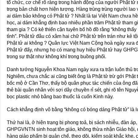
tổ chức, cơ chế rõ ràng trong hành động của người Phật tử
trọng bản chất hơn hiện tượng. Hàng trùng trùng người lao 
ai dám bảo không có Phật tử ? Nhất là tại Việt Nam chưa h
học, ai dám khẳng định bao nhiêu phần trăm Phật tử tham g
tham gia ? Có kẻ thiển cận tuyên bố hồ đồ rằng “không thấy
tình”. Phật tử đâu có xâm hai chữ Phật tử trên trán như kẻ t
Phật tử ai không ? Quân lực Việt Nam Cộng hoà ngày xưa đổ
Phật tử đấy, nhưng họ có mang huy hiệu Phật tử hay GHP
trong sự thật như không khí trong buồng phổi.
Danh tướng Nguyễn Khoa Nam ngày xưa ra trận luôn thủ t
Nghiêm, chưa chắc ai cũng biết ông là Phật tử trừ gới Phật 
bốc mộ ở Cần Thơ, thấy bộ quân phục tác chiến của ông đã
thẻ bài quân nhân với sợi dây chuyền rỉ sét, ghi rõ tên Ng
bọc plastic nhỏ bằng bao thuốc lá cuốn Kinh này.
Cách khẳng định vô bằng “không có bóng dáng Phật tử” là lu
Thứ hai là, ở hiện trạng bị phong toả, bị sách nhiễu, đàn
GHPGVNTN sinh hoạt tôn giáo, không thừa nhận Giáo hội, đặ
hàng giáo phẩm bị quản chế, theo dõi, kiểm soát khắc khe, c