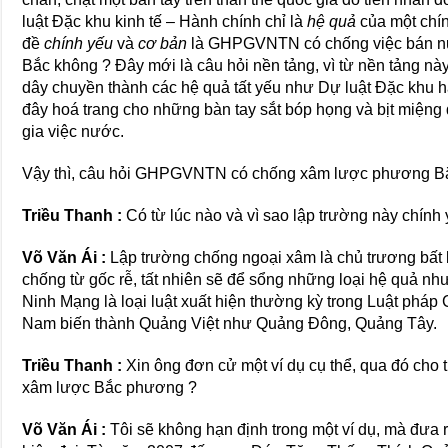
luật Đặc khu kinh tế – Hành chính chỉ là
hệ quả
của một chí
đề
chính yếu
và
cơ bản
là GHPGVNTN có chống việc bán n
Bắc không ? Đây mới là câu hỏi nền tảng, vì từ nền tảng nà
dây chuyền thành các hệ quả tất yếu như Dự luật Đặc khu h
đây hoá trang cho những bàn tay sắt bóp họng và bịt miệng
gia việc nước.
Vậy thì, câu hỏi GHPGVNTN có chống xâm lược phương Bắc 
Triều Thanh :
Có từ lúc nào và vì sao lập trường này chính
Võ Văn Ái :
Lập trường chống ngoại xâm là chủ trương bấ
chống từ gốc rễ, tất nhiên sẽ để sổng những loại hệ quả nh
Ninh Mạng là loại luật xuất hiện thường kỳ trong Luật p
Nam biến thành Quảng Việt như Quảng Đông, Quảng Tây.
Triều Thanh :
Xin ông đơn cử một ví dụ cụ thể, qua đó c
xâm lược Bắc phương ?
Võ Văn Ái :
Tôi sẽ không hạn định trong một ví dụ, mà đưa ra