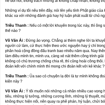
hề đòi hỏi, thống trách những ai không chấp nhận, không th
Những ví dụ tôi nêu trên đây, nói lên yếu tính Phật giáo củ
khác xa với những đánh giá hay hý luận phát xuất từ chủ ng
Triều Thanh :
Nếu có một lời khuyên trong lúc này, thì ông
thế nào ?
Võ Văn Ái :
Đừng ảo vọng. Chẳng ai thèm nghe lời ta khuyên
người cứ làm, cứ thực hiện theo ước nguyện hay ý chí tro
phân hoá cộng đồng đấu tranh bao nhiêu năm qua. Nay th
làm điều mình tin, mình ưa, càng xé nát thêm công trình giả
không có chủ trương chống chia rẽ, thì cũng hoài công thôi
đoàn kết với chính mình thì mong chi đoàn kết với kẻ khác ?
Triều Thanh :
Ủa sao có chuyện lạ đời là tự mình không đoà
kiện này ?
Võ Văn Ái :
Ý tôi muốn nói những cá nhân nhiều cao vọng h
tiêu, những lý tưởng, những cương lĩnh, những lý thuyết, 
không thực hiện nổi, nên quay ra phê phán, hý luận, chửi b