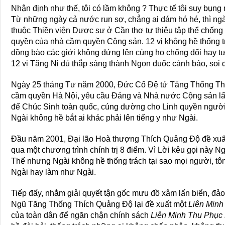
Nhận định như thế, tôi có lầm không ? Thực tế tôi suy bụng 
Từ những ngày cả nước run sợ, chẳng ai dám hó hé, thì ng
thuộc Thiền viện Dược sư ở Cần thơ tự thiêu tập thể chống
quyền của nhà cầm quyền Cộng sản. 12 vị không hề thống trá
đồng bào các giới không đứng lên cùng họ chống đối hay tự 
12 vị Tăng Ni đủ thắp sáng thành Ngọn đuốc cảnh báo, soi
Ngày 25 tháng Tư năm 2000, Đức Cố Đệ tứ Tăng Thống Thí
cầm quyền Hà Nội, yêu cầu Đảng và Nhà nước Cộng sản lấ
để Chúc Sinh toàn quốc, cúng dường cho Linh quyền người
Ngài không hề bắt ai khác phải lên tiếng y như Ngài.
Đầu năm 2001, Đại lão Hoà thượng Thích Quảng Độ đề xuất
qua một chương trình chính trị 8 điểm. Vì Lời kêu gọi này N
Thế nhưng Ngài không hề thống trách tại sao mọi người, tôn
Ngài hay làm như Ngài.
Tiếp đấy, nhằm giải quyết tận gốc mưu đồ xâm lấn biển, đ
Ngũ Tăng Thống Thích Quảng Độ lại đề xuất một
Liên Min
của toàn dân để ngăn chận chính sách
Liên Minh Thu Phục