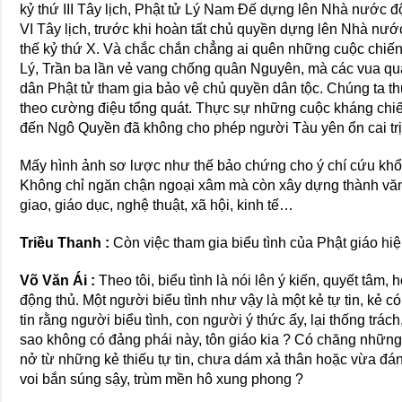
kỷ thứ III Tây lịch, Phật tử Lý Nam Đế dựng lên Nhà nước 
VI Tây lịch, trước khi hoàn tất chủ quyền dựng lên Nhà nư
thế kỷ thứ X. Và chắc chắn chẳng ai quên những cuộc chiến
Lý, Trần ba lần vẻ vang chống quân Nguyên, mà các vua qua
dân Phật tử tham gia bảo vệ chủ quyền dân tộc. Chúng ta t
theo cường điệu tổng quát. Thực sự những cuộc kháng chiến
đến Ngô Quyền đã không cho phép người Tàu yên ổn cai trị
Mấy hình ảnh sơ lược như thế bảo chứng cho ý chí cứu khổ 
Không chỉ ngăn chận ngoại xâm mà còn xây dựng thành văn 
giao, giáo dục, nghệ thuật, xã hội, kinh tế…
Triều Thanh :
Còn việc tham gia biểu tình của Phật giáo hi
Võ Văn Ái :
Theo tôi, biểu tình là nói lên ý kiến, quyết tâm
động thủ. Một người biểu tình như vậy là một kẻ tự tin, kẻ có
tin rằng người biểu tình, con người ý thức ấy, lại thống trác
sao không có đảng phái này, tôn giáo kia ? Có chăng những đ
nở từ những kẻ thiếu tự tin, chưa dám xả thân hoặc vừa đá
voi bắn súng sậy, trùm mền hô xung phong ?