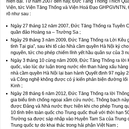
hiện đại. Từ năm 2007 đến nay, Đức Tăng Thống Thích Q
Viện, tức Viện Tăng Thống và Viện Hoá Đạo GHPGVNTN, 6 l
rõ như sau :
Ngày 27 tháng 12 năm 2007, Đức Tăng Thống ra Tuyên Cá
quần đảo Hoàng sa – Trường Sa ;
Ngày 29 tháng 3 năm 2009, Đức Tăng Thống ra Lời Kêu g
tình Tại gia”, sau khi tố cáo Nhà cầm quyền Hà Nội ký cho
nguyên, tức cho phép chiếm lĩnh yết hầu quân sự của 3 
Ngày 3 tháng 10 cùng năm 2009, Đức Tăng Thống ra lời
quốc, vào lúc dư luận trong nước rên than hàng xấu hàn
nhà cầm quyền Hà Nội lại ban hành Quyết định 97 ngày 2
và Công nghệ không được có ý kiến phản biện đường lối
Kinh ;
Ngày 28 tháng 6 năm 2012, Đức Tăng Thống ra lời Thông
gia biểu tình chống ngoại xâm cứu nước. Thông bạch này c
được Đảng và Nhà nước thực hiện khi cho phép Trung quố
10 tỉnh trên toàn quốc cho Trung quốc thuê với thời hạn 
Trường sa được sáp nhập vào Huyện Tam Sa của Trung q
Trung quốc tự do khai thác trong hải phận Việt Nam ;