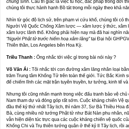
chúng sinh.
Cầu trí giác là việc tu học, đắc pháp trong đời t
chúng tôi thực hành hạnh Bồ tát trong mỗi ngày theo khả nă
Nhìn từ góc độ lịch sử, trên phạm vi cứu khổ, chúng tôi có t
Người Vệ Quốc Chống Xâm lược — xâm lược ý thức, xâm lư
xâm lược lãnh thổ. Không phải hiện nay mà đã hai nghìn năm.
“Người Phật tử trước hiểm hoạ xâm lăng”
tại Đại hội GHPGV
Thiên thần, Los Angeles bên Hoa Kỳ.
Triều Thanh :
Ông nhắc tới việc gì trong bài nói này ?
Võ Văn Ái :
Tôi nhắc tới con đường xâm lăng nhân loại bằ
trăm Trung tâm Khổng Tử trên toàn thế giới. Tức Bắc Kinh
để chiếm lĩnh các mặt trận tuyên truyền, tư tưởng, kinh tế và 
Nhưng tôi cũng nhấn mạnh trong việc đấu tranh bảo vệ chủ 
Nam tham dự và đóng góp rất sớm. Cuộc kháng chiến Vệ qu
đầu thế kỷ thứ nhất Tây lịch, thì năm 37, Sư Bà Thiều Hoa
Bà, cùng nhiều nữ tướng Phật tử như Bát Nàn phu nhân, nữ 
vẫn hiện diện túc trực qua các cuộc kháng chiến vệ quốc c
Khổng Chi và Trụ thiên tướng quân ở thế kỷ II Tây lịch, rồi 