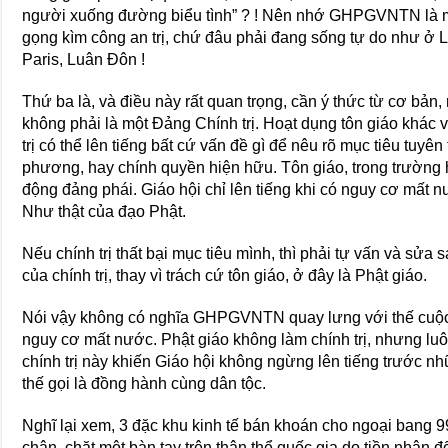
người xuống đường biểu tình” ? ! Nên nhớ GHPGVNTN là mộ
gọng kìm công an trị, chứ đâu phải đang sống tự do như ở 
Paris, Luân Đôn !
Thứ ba là, và điều này rất quan trọng, cần ý thức từ cơ bả
không phải là một Đảng Chính trị. Hoạt dụng tôn giáo khác
trị có thể lên tiếng bất cứ vấn đề gì để nêu rõ mục tiêu tuy
phương, hay chính quyền hiện hữu. Tôn giáo, trong trường h
động đảng phái. Giáo hội chỉ lên tiếng khi có nguy cơ mất nư
Như thật của đạo Phật.
Nếu chính trị thất bại mục tiêu mình, thì phải tự vấn và sửa
của chính trị, thay vì trách cứ tôn giáo, ở đây là Phật giáo.
Nói vậy không có nghĩa GHPGVNTN quay lưng với thế cuộc 
nguy cơ mất nước. Phật giáo không làm chính trị, nhưng luôn 
chính trị này khiến Giáo hội không ngừng lên tiếng trước n
thế gọi là đồng hành cùng dân tộc.
Nghĩ lại xem, 3 đặc khu kinh tế bán khoán cho ngoại bang 
chân, chặt một bàn tay trên thân thể quốc gia do tiền nhân