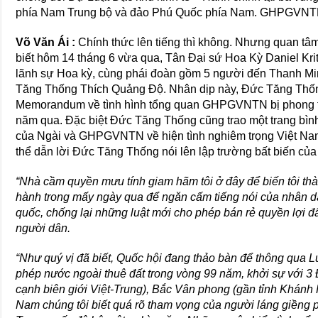
phía Nam Trung bộ và đảo Phú Quốc phía Nam. GHPGVNTN c
Võ Văn Ái :
Chính thức lên tiếng thì không. Nhưng quan tâm
biết hôm 14 tháng 6 vừa qua, Tân Đại sứ Hoa Kỳ Daniel Kr
lãnh sự Hoa kỳ, cùng phái đoàn gồm 5 người đến Thanh M
Tăng Thống Thích Quảng Độ. Nhân dịp này, Đức Tăng Thống
Memorandum về tình hình tổng quan GHPGVNTN bị phong to
năm qua. Đặc biệt Đức Tăng Thống cũng trao một trang bìn
của Ngài và GHPGVNTN về hiện tình nghiêm trọng Việt Nam.
thể dẫn lời Đức Tăng Thống nói lên lập trường bất biến của
“Nhà cầm quyền mưu tính giam hãm tôi ở đây để biến tôi th
hành trong mấy ngày qua để ngăn cấm tiếng nói của nhân dâ
quốc, chống lại những luật mới cho phép bán rẻ quyền lợi đ
người dân.
“Như quý vị đã biết, Quốc hội đang thảo bàn để thông qua L
phép nước ngoài thuê đất trong vòng 99 năm, khởi sự với 
cạnh biên giới Việt-Trung), Bắc Vân phong (gần tỉnh Khánh
Nam chúng tôi biết quá rõ tham vọng của người láng giềng 