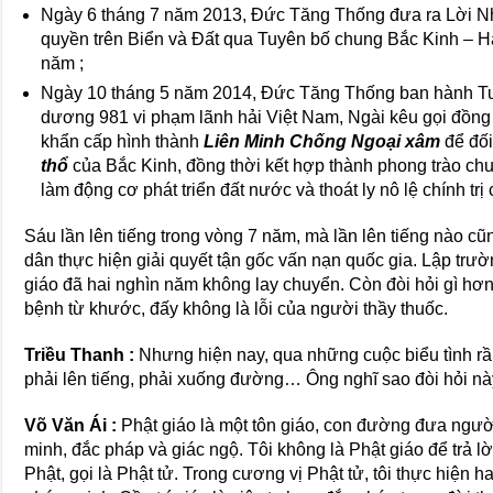
Ngày 6 tháng 7 năm 2013, Đức Tăng Thống đưa ra Lời N
quyền trên Biển và Đất qua Tuyên bố chung Bắc Kinh – H
năm ;
Ngày 10 tháng 5 năm 2014, Đức Tăng Thống ban hành Tu
dương 981 vi phạm lãnh hải Việt Nam, Ngài kêu gọi đồng 
khẩn cấp hình thành
Liên Minh Chống Ngoại xâm
để đối
thổ
của Bắc Kinh, đồng thời kết hợp thành phong trào chuẩ
làm động cơ phát triển đất nước và thoát ly nô lệ chính tr
Sáu lần lên tiếng trong vòng 7 năm, mà lần lên tiếng nào cũ
dân thực hiện giải quyết tận gốc vấn nạn quốc gia. Lập trư
giáo đã hai nghìn năm không lay chuyển. Còn đòi hỏi gì hơ
bệnh từ khước, đấy không là lỗi của người thầy thuốc.
Triều Thanh :
Nhưng hiện nay, qua những cuộc biểu tình 
phải lên tiếng, phải xuống đường… Ông nghĩ sao đòi hỏi nà
Võ Văn Ái :
Phật giáo là một tôn giáo, con đường đưa người
minh, đắc pháp và giác ngộ. Tôi không là Phật giáo để trả lời
Phật, gọi là Phật tử. Trong cương vị Phật tử, tôi thực hiện ha