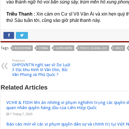
vào thành ngữ
hò voi bắn súng sậy, trùm mền hô xung phon
Triều Thanh :
Xin cám ơn Cư sĩ Võ Văn Ái và xin hẹn quý 
thứ Sáu tuần tới, cũng vào giờ phát thanh này.
Tags
BUDDHISM
CHINA
GHPGVNTN
THICH QUANG DO
UBCV
Previous
GHPGVNTN nghĩ sao về Dự Luật
3 Đặc khu Kinh tế Vân Đồn, Bắc
Vân Phong và Phú Quốc ?
Related Articles
VCHR & FIDH lên án những vi phạm nghiêm trọng các quyền dân
quan nhân quyền hàng đầu của Liên Hiệp Quốc
7 Tháng 7, 2025
Báo cáo mới về các vi phạm quyền dân sự và chính trị tại Việt