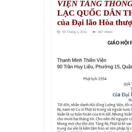
VIỆN TĂNG THỐN
LẠC QUỐC DÂN TH
của Đại lão Hòa thư
30 Tháng 1, 2011
387 Views
GIÁO HỘI
Thanh Minh Thiền Viện
90 Trần Huy Liệu, Phường 15, Quậ
Phật lịch 2554
GIÁ 
của Đại
N
Tết đến, nhân danh Hội đồng Lưỡng Viện, tôi x
Ni, nam nữ Cư sĩ Phật tử trong và ngoài nước 
Xuân là sự tuần hoàn của trời đất. Nhưng Xuâ
cho mười hai tháng tới. Cho nên chí nguyện cầ
Mong mỏi chư tôn đức Tăng Ni, Phật tử kề vai 
trọng đại vẫn là kiên tâm bảo vệ nền pháp lý 