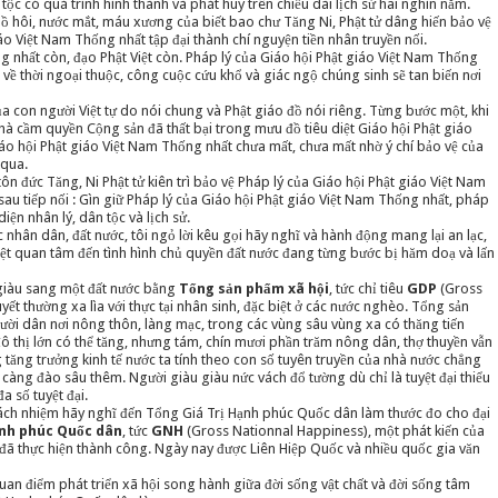
ộc có quá trình hình thành và phát huy trên chiều dài lịch sử hai nghìn năm.
ồ hôi, nước mắt, máu xương của biết bao chư Tăng Ni, Phật tử dâng hiến bảo vệ
o Việt Nam Thống nhất tập đại thành chí nguyện tiền nhân truyền nối.
g nhất còn, đạo Phật Việt còn. Pháp lý của Giáo hội Phật giáo Việt Nam Thống
rở về thời ngoại thuộc, công cuộc cứu khổ và giác ngộ chúng sinh sẽ tan biến nơi
của con người Việt tự do nói chung và Phật giáo đồ nói riêng. Từng bước một, khi
à cầm quyền Cộng sản đã thất bại trong mưu đồ tiêu diệt Giáo hội Phật giáo
áo hội Phật giáo Việt Nam Thống nhất chưa mất, chưa mất nhờ ý chí bảo vệ của
 qua.
ôn đức Tăng, Ni Phật tử kiên trì bảo vệ Pháp lý của Giáo hội Phật giáo Việt Nam
au tiếp nối : Gìn giữ Pháp lý của Giáo hội Phật giáo Việt Nam Thống nhất, pháp
iện nhân lý, dân tộc và lịch sử.
c nhân dân, đất nước, tôi ngỏ lời kêu gọi hãy nghĩ và hành động mang lại an lạc,
ệt quan tâm đến tình hình chủ quyền đất nước đang từng bước bị hăm doạ và lấn
ự giàu sang một đất nước bằng
Tổng sản phẩm xã hội
, tức chỉ tiêu
GDP
(Gross
yết thường xa lìa với thực tại nhân sinh, đặc biệt ở các nước nghèo. Tổng sản
ười dân nơi nông thôn, làng mạc, trong các vùng sâu vùng xa có thăng tiến
đô thị lớn có thể tăng, nhưng tám, chín mươi phần trăm nông dân, thợ thuyền vẫn
ng tăng trưởng kinh tế nước ta tính theo con số tuyên truyền của nhà nước chẳng
àng đào sâu thêm. Người giàu giàu nức vách đổ tường dù chỉ là tuyệt đại thiểu
a số tuyệt đại.
 trách nhiệm hãy nghĩ đến Tổng Giá Trị Hạnh phúc Quốc dân làm thước đo cho đại
ạnh phúc Quốc dân
, tức
GNH
(Gross Nationnal Happiness), một phát kiến của
 đã thực hiện thành công. Ngày nay được Liên Hiệp Quốc và nhiều quốc gia văn
an điểm phát triển xã hội song hành giữa đời sống vật chất và đời sống tâm