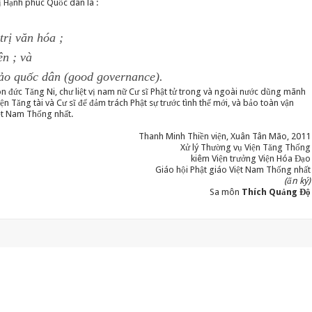
ị Hạnh phúc Quốc dân là :
trị văn hóa ;
ên ; và
 hảo quốc dân (good governance).
 đức Tăng Ni, chư liệt vị nam nữ Cư sĩ Phật tử trong và ngoài nước dũng mãnh
n Tăng tài và Cư sĩ để đảm trách Phật sự trước tình thế mới, và bảo toàn vận
ệt Nam Thống nhất.
Thanh Minh Thiền viện, Xuân Tân Mão, 2011
Xử lý Thường vụ Viện Tăng Thống
kiêm Viện trưởng Viện Hóa Đạo
Giáo hội Phật giáo Việt Nam Thống nhất
(ấn ký)
Sa môn
Thích Quảng Độ