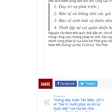
linh. Bốn hành động làm nền cho Tổng Giá Tr
1. Duy trì sự phát triển ;
2. Bảo vệ và thăng tiến các giá 
3. Bảo vệ sinh thái và thiên nhi
4. Thiết lập sự cai quản thiện
Nguyện cầu Năm Mới quốc thái dân an, chư tôn
trong công cuộc hoằng pháp lợi sinh, đào luyệ
mệnh cùng pháp lý của Giáo hội Phật giáo Vi
Nam Mô Đương Lai Đại Từ Di Lặc Tôn Phật.
Facebook
Twitter
Share
Previous
Thông điệp Xuân Tân Mão, 2011
về “Giá trị Hạnh phúc và An lạc
Quốc dân” của Đại lão Hòa