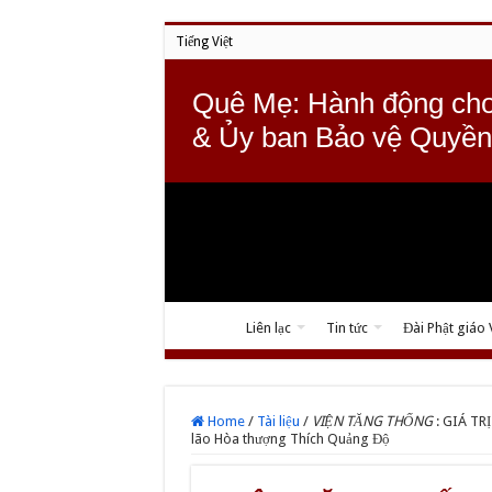
Tiếng Việt
Quê Mẹ: Hành động cho
& Ủy ban Bảo vệ Quyền
Liên lạc
Tin tức
Đài Phật giáo
Home
/
Tài liệu
/
VIỆN TĂNG THỐNG
: GIÁ TR
lão Hòa thượng Thích Quảng Độ