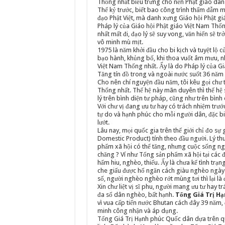
Thống nhất biểu trưng cho nền Phật giáo dân t
Thế kỷ trước, biết bao công trình thấm đẫm m
đạo Phật Việt, mà danh xưng Giáo hội Phật giá
Pháp lý của Giáo hội Phật giáo Việt Nam Thốn
nhất mất đi, đạo lý sẽ suy vong, văn hiến sẽ t
vô minh mù mịt.
1975 là năm khởi đầu cho bi kịch và tuyệt lộ 
bạo hành, khủng bố, khi thoa vuốt âm mưu, nh
Việt Nam Thống nhất. Ấy là do Pháp lý của Gi
Tăng tín đồ trong và ngoài nước suốt 36 năm
Cho nên chí nguyện đầu năm, tôi kêu gọi chư t
Thống nhất. Thế hệ này mãn duyên thì thế hệ s
lý trên bình diện tư pháp, cũng như trên bình d
Với chư vị đang ưu tư hay có trách nhiệm trướ
tự do và hạnh phúc cho mỗi người dân, đặc bi
lướt.
Lâu nay, mọi quốc gia trên thế giới chỉ đo s
Domestic Product) tính theo đầu người. Lý thu
phẩm xã hội có thể tăng, nhưng cuộc sống ng
chăng ? Ví như Tổng sản phẩm xã hội tại các 
hẩm hiu, nghèo, thiếu. Ấy là chưa kể tình trạ
che giấu được hố ngăn cách giàu nghèo ngày c
số, người nghèo nghèo rớt mùng tơi thì lại là đ
Xin chư liệt vị sĩ phu, người mang ưu tư hay
đa số dân nghèo, bất hạnh.
Tổng Giá Trị H
vì vua cấp tiến nước Bhutan cách đây 39 năm,
minh công nhận và áp dụng.
Tổng Giá Trị Hạnh phúc Quốc dân dựa trên qu