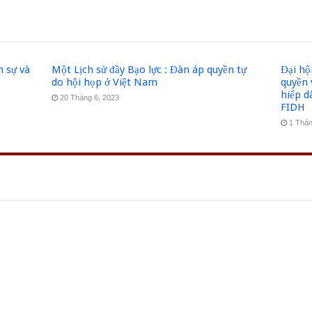
n sự và
Một Lịch sử đầy Bạo lực : Đàn áp quyền tự
Đại hô
do hội họp ở Việt Nam
quyền 
hiếp 
20 Tháng 6, 2023
FIDH
1 Thán