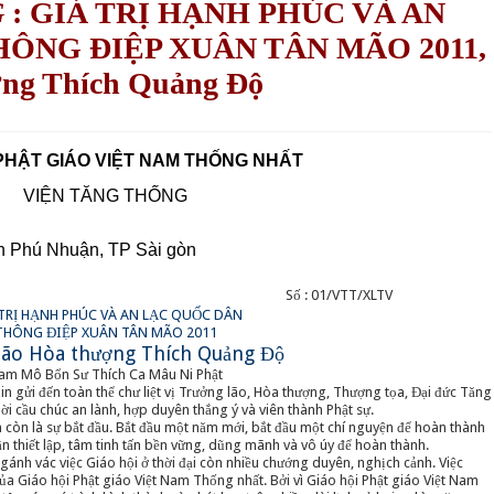
G
: GIÁ TRỊ HẠNH PHÚC VÀ AN
ÔNG ĐIỆP XUÂN TÂN MÃO 2011,
ợng Thích Quảng Độ
 PHẬT GIÁO VIỆT NAM THỐNG NHẤT
VIỆN TĂNG THỐNG
n Phú Nhuận, TP Sài gòn
Số : 01/VTT/XLTV
TRỊ HẠNH PHÚC VÀ AN LẠC QUỐC DÂN
THÔNG ĐIỆP XUÂN TÂN MÃO 2011
 lão Hòa thượng Thích Quảng Độ
am Mô Bổn Sư Thích Ca Mâu Ni Phật
in gửi đến toàn thể chư liệt vị Trưởng lão, Hòa thượng, Thượng tọa, Đại đức Tăng
lời cầu chúc an lành, hợp duyên thắng ý và viên thành Phật sự.
n còn là sự bắt đầu. Bắt đầu một năm mới, bắt đầu một chí nguyện để hoàn thành
n thiết lập, tâm tinh tấn bền vững, dũng mãnh và vô úy để hoàn thành.
gánh vác việc Giáo hội ở thời đại còn nhiều chướng duyên, nghịch cảnh. Việc
của Giáo hội Phật giáo Việt Nam Thống nhất. Bởi vì Giáo hội Phật giáo Việt Nam