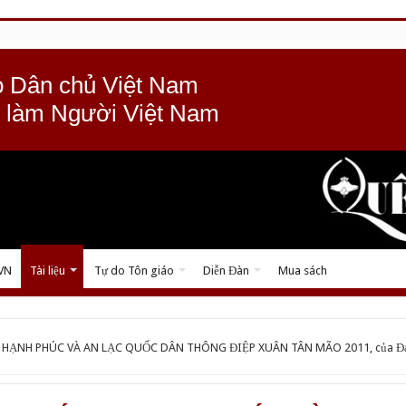
 Dân chủ Việt Nam
 làm Người Việt Nam
 VN
Tài liệu
Tự do Tôn giáo
Diễn Đàn
Mua sách
Ị HẠNH PHÚC VÀ AN LẠC QUỐC DÂN THÔNG ĐIỆP XUÂN TÂN MÃO 2011, của Đạ