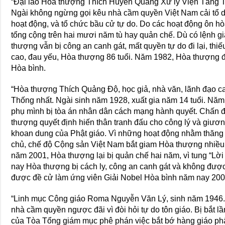
“Ðại lão Hòa thượng Thích Huyền Quang Xử lý Viện Tăng T
Ngài không ngừng gọi kêu nhà cầm quyền Việt Nam cải tổ d
hoạt động, và tổ chức bầu cử tự do. Do các hoạt động ôn hò
tổng cộng trên hai mươi năm tù hay quản chế. Dù có lệnh 
thượng vẫn bị công an canh gát, mất quyền tự do đi lại, thi
cao, đau yếu, Hòa thượng 86 tuổi. Năm 1982, Hòa thượng 
Hòa bình.
“Hòa thượng Thích Quảng Ðộ, học giả, nhà văn, lãnh đạo c
Thống nhất. Ngài sinh năm 1928, xuất gia năm 14 tuổi. Nă
phụ mình bị tòa án nhân dân cách mạng hành quyết. Chấn 
thượng quyết định hiến thân tranh đấu cho công lý và giương
khoan dung của Phật giáo. Vì những hoạt động nhằm thăng t
chủ, chế độ Cộng sản Việt Nam bắt giam Hòa thượng nhiều n
năm 2001, Hòa thượng lại bị quản chế hai năm, vì tung “Lờ
nay Hòa thượng bị cách ly, công an canh gát và không đư
được đề cử làm ứng viên Giải Nobel Hòa bình năm nay 200
“Linh mục Công giáo Roma Nguyễn Văn Lý, sinh năm 1946. 
nhà cầm quyền ngược đãi vì đòi hỏi tự do tôn giáo. Bị bắt 
của Tòa Tổng giám mục phê phán việc bắt bớ hàng giáo phẩ