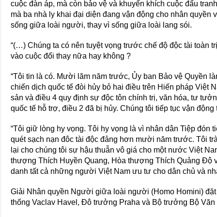
cuộc đàn áp, mà còn bảo vệ và khuyến khích cuộc đấu tran
mà ba nhà ly khai đại diện đang vận động cho nhân quyền 
sống giữa loài người, thay vì sống giữa loài lang sói.
“(…) Chúng ta có nên tuyệt vọng trước chế độ độc tài toàn t
vào cuộc đổi thay nữa hay không ?
“Tôi tin là có. Mười lăm năm trước, Ủy ban Bảo vệ Quyền l
chiến dịch quốc tế đòi hủy bỏ hai điều trên Hiến pháp Việt 
sản và điều 4 quy định sự độc tôn chính trị, văn hóa, tư t
quốc tế hỗ trợ, điều 2 đã bị hủy. Chúng tôi tiếp tục vận động tr
“Tôi giữ lòng hy vọng. Tôi hy vọng là vì nhân dân Tiệp đón 
quét sạch nạn đôc tài độc đảng hơn mười năm trước. Tôi tr
lại cho chúng tôi sự hậu thuẫn vô giá cho một nước Việt N
thượng Thích Huyền Quang, Hòa thượng Thích Quảng Ðộ v
danh tất cả những người Việt Nam ưu tư cho dân chủ và nhân
Giải Nhân quyền Người giữa loài người (Homo Homini) đặ
thống Vaclav Havel, Ðô trưởng Praha và Bộ trưởng Bộ Văn