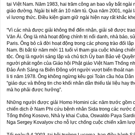
tại Việt Nam. Năm 1983, hai trăm công an bao vây bắt ngài 
giáo đường. Ngài bị kết án 10 năm tù. Qua năm 2001, ngài l
vì lương thức. Ðiều kiện giam giữ ngài hiện nay rất khắc kh
“Vì các nhà được giải không thể đến nhận, giải sẽ được tra
Văn Ái. Ông là nhà hoạt động chính trị nổi danh, nhà báo, sử
Paris. Ông bỏ cả đời hoạt động trong các phong trào đối lập 
Nam. Bị bắt từ năm mới 11 tuổi vì tham gia cuộc kháng chi
tộc. Ông là người sáng lập và chủ tịch Ủy ban Bảo vệ Quyề
người phát ngôn của Giáo hội Phật giáo Việt Nam Thống nh
Ðảo Ánh Sáng ra Biển Ðông vớt người vượt biển thoát nạn 
li ti năm 1978. Ông không ngừng kêu gọi Toàn cầu hóa Dân
“giáo dục và thông tin cho khối nhân dân thiếu tài liệu hay 
mà họ phải được hưởng”.
Những người được giải Homo Homini các năm trước gồm c
chiến dịch ở Nam Phi cứu bệnh nhân Sida trong các nước đ
Tổng thống Kosovo, Nhà ly khai Cuba, Oswaldo Paya Sardi
Nga Sergey Kovalyov cho nỗ lực chống cuộc chiến xâm lượ
Tối ngày 9.4.2003, tại hội trường Lucerna, ban điều hành