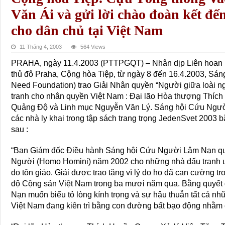
Văn Ái và gửi lời chào đoàn kết đế
cho dân chủ tại Việt Nam
11 Tháng 4, 2003
564 Views
PRAHA, ngày 11.4.2003 (PTTPGQT) – Nhân dịp Liên hoan P
thủ đô Praha, Cộng hòa Tiệp, từ ngày 8 đến 16.4.2003, Sá
Need Foundation) trao Giải Nhân quyền “Người giữa loài 
tranh cho nhân quyền Việt Nam : Ðại lão Hòa thượng Thíc
Quảng Ðộ và Linh mục Nguyễn Văn Lý. Sáng hội Cứu Ngườ
các nhà ly khai trong tập sách trang trọng JedenSvet 2003 
sau :
“Ban Giám đốc Ðiều hành Sáng hội Cứu Người Lâm Nạn quy
Người (Homo Homini) năm 2002 cho những nhà đấu tranh ưu
do tôn giáo. Giải được trao tặng vì lý do họ đã can cường 
độ Cộng sản Việt Nam trong ba mươi năm qua. Bằng quyết
Nạn muốn biểu tỏ lòng kính trọng và sự hậu thuẫn tất cả n
Việt Nam đang kiên trì bằng con đường bất bạo động nhằm 