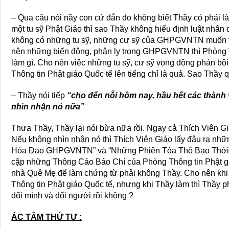
– Qua câu nói nầy con cứ đắn đo không biết Thầy có phải là
một tu sỹ Phật Giáo thì sao Thầy không hiểu định luật nhân
không có những tu sỹ, những cư sỹ của GHPGVNTN muốn t
nên những biến động, phân ly trong GHPGVNTN thì Phòng Th
làm gì. Cho nên việc những tu sỹ, cư sỹ vọng động phản b
Thông tin Phật giáo Quốc tế lên tiếng chỉ là quả. Sao Thầy 
– Thầy nói tiếp
“cho đến nỗi hôm nay, hầu hết các thành
nhìn nhận nó nữa”
Thưa Thầy, Thầy lại nói bừa nữa rồi. Ngay cả Thích Viên G
Nếu không nhìn nhận nó thì Thích Viên Giáo lấy đâu ra nhữn
Hóa Đạo GHPGVNTN” và “Những Phiên Tòa Thô Bạo Thời Đạ
cập những Thông Cáo Báo Chí của Phòng Thông tin Phật giá
nhà Quê Mẹ để làm chứng từ phải không Thầy. Cho nên khi
Thông tin Phật giáo Quốc tế, nhưng khi Thầy làm thì Thầy p
dối mình và dối người rồi không ?
ÁC TÂM THỨ TƯ :