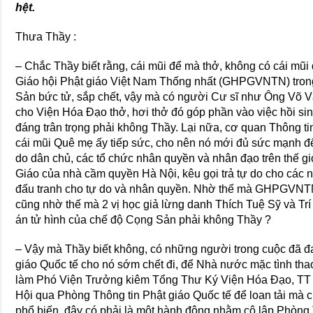
hệt.
Thưa Thầy :
– Chắc Thầy biết rằng, cái mũi để mà thở, không có cái mũi 
Giáo hội Phật giáo Việt Nam Thống nhất (GHPGVNTN) tro
Sản bức tử, sắp chết, vậy mà có người Cư sĩ như Ông Võ 
cho Viện Hóa Đạo thở, hơi thở đó góp phần vào việc hồi s
đáng trân trọng phải không Thầy. Lại nữa, cơ quan Thông 
cái mũi Quê mẹ ấy tiếp sức, cho nên nó mới đủ sức mạnh để
do dân chủ, các tổ chức nhân quyền và nhân đạo trên thế g
Giáo của nhà cầm quyền Hà Nội, kêu gọi trả tự do cho c
đấu tranh cho tự do và nhân quyền. Nhờ thế mà GHPGVNTN 
cũng nhờ thế mà 2 vị học giả lừng danh Thích Tuệ Sỹ và Tr
án tử hình của chế độ Cọng Sản phải không Thầy ?
– Vậy mà Thầy biết không, có những người trong cuộc đã đ
giáo Quốc tế cho nó sớm chết đi, để Nhà nước mặc tình thao
làm Phó Viện Trưởng kiêm Tổng Thư Ký Viện Hóa Đạo, TT đ
Hội qua Phòng Thông tin Phật giáo Quốc tế để loan tải mà 
phổ biến, đây có phải là một hành động nhằm cô lập Phòng 