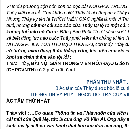
Vì thiếu phương tiện nên con đã đọc bài NỘI GIÁN TR
Thầy viết quá trễ. Con không biết Thầy là ai cũng như Thầy
Nhưng Thầy ký tên là THÍCH VIÊN GIÁO nghĩa là một vị Trư
quá, nhưng
cứ mỗi cái sắc sảo của Thầy lại lộ ra một cá
không thể nào có được
. Đồng Bào Phật Tử rất sáng suốt,
sẽ biết động lực nào buộc Thầy phải viết nên chẳng ai lên ti
NHỮNG PHIÊN TÒA THÔ BẠO THỜI ĐẠI, con thấy Thầy
đ
cứ tưởng mình đang thừa thắng xông lên, nên con xin ch
khỏi sa chân thêm vào tội lỗi :
Thưa Thầy,
BÀI NỘI GIÁN TRONG VIỆN HÓA ĐẠO Giáo hội
(GHPGVNTN)
có 2 phần rất rõ rệt :
PHẦN THỨ NHẤT :
8 Ác tâm của Thầy được bộc lộ cụ t
THÔNG TIN VÀ PHÁT NGÔN DỐI TRÁ CỦA 
ÁC TÂM THỨ NHẤT :
Thầy viết :
…Cơ quan Thông tin và Phát ngôn của Viện
cái mũi của Quê Mẹ, tức là của ông Võ Văn Ái. Ông nầy
kích, mạ lỵ ai theo vận hành thất tình lục dục của ông, 