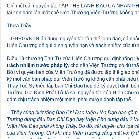
Chỉ một cái nguyên tắc TẬP THỂ LÃNH ĐẠO CÁ NHÂN PH
lại còn dám lên mặt chê Hòa Thượng Viện Trưởng không a
Thưa Thầy,
– GHPGVNTN áp dụng nguyên tắc tập thể lãnh đạo, cá nhâ
Hiến Chương để qui định quyền hạn và trách nhiệm của từn
Điều 19 chương Thứ Tư của Hiến Chương qui định rằng :
trách nhiệm trước pháp lý
, cho nên Viện Trưởng có đủ th
Bởi vì quyền hạn của Viện Trưởng đã được tập thể giao ph
ký một văn bản pháp qui Viện Trưởng không cần phải triệu t
Thầy Tuệ Sỹ triệu tập ban Chỉ Đạo họp để ký quyết định b
Trưởng Gia Đình Phật Tử là sai nguyên tắc của Hiến Chươn
dám chịu trách nhiệm một mình, phải mượn danh tập thể.
– Thầy
cũng biết rằng Ban Chỉ Đạo Viện Hóa Đạo bao gồm l
Trưởng đứng đầu Ban Chỉ Đạo hay Viện Phó đứng đầu ? V
Viện Hóa Đạo phải không Thầy. Do đó, cái quyền chủ tọa c
của Viện Trưởng. Chỉ khi nào Viện Trưởng vắng mặt với lý 