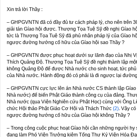
Xin trả lời Thầy :
– GHPGVNTN đã có đầy đủ tư cách pháp lý, cho nên trên 
giải tán Gíao hội được. Thượng Tọa Tuệ Sỹ đề nghị Gíao hộ
tức là Thượng Tọa Tuệ Sỹ đã phủ nhận pháp lý của Gíao hộ
ngược đường hướng cố hữu của Gíao hội sao Thầy ?
– GHPGVNTN được phục hoạt dưới sự lãnh đạo của Nhị V
Thích Quảng Độ. Thượng Tọa Tuệ Sỹ đề nghị thành lập 
không Quảng Độ để được Nhà nước cho sinh hoạt, tức phủ 
của Nhà nước. Hành động đó có phải là đi ngược lại đườ
– GHPGVNTN cực lực lên án Nhà nước CS thành lập Gíao hộ
Nhà nước) để biến Phật Giáo thành công cụ của đảng. Thư
Nhà nước (qua Viện Nghiên cứu Phật Học) cùng với Ông L
chức Hội thảo Phật Giáo Cơ Hội và Thách Thức
(2)
. Vậy có
ngược đường hướng cố hữu của Gíao hội không Thầy ?
– Trong công cuộc phục hoạt Gíao hội cần những người hy 
đang làm Phó Viện Trưởng kiêm Tổng Thư Ký Viện Hóa Đạo 