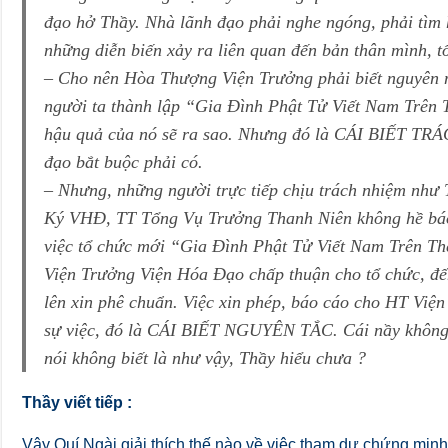
đạo hở Thầy. Nhà lãnh đạo phải nghe ngóng, phải tìm 
những diễn biến xảy ra liên quan đến bản thân mình, t
– Cho nên Hòa Thượng Viện Trưởng phải biết nguyên n
người ta thành lập “Gia Đình Phật Tử Viết Nam Trên T
hậu quả của nó sẽ ra sao. Nhưng đó là CÁI BIẾT TRÁ
đạo bắt buộc phải có.
– Nhưng, những người trực tiếp chịu trách nhiệm như
Ký VHĐ, TT Tổng Vụ Trưởng Thanh Niên không hề báo
việc tổ chức mới “Gia Đình Phật Tử Viết Nam Trên Th
Viện Trưởng Viện Hóa Đạo chấp thuận cho tổ chức, đế
lên xin phê chuẩn. Việc xin phép, báo cáo cho HT Việ
sự việc, đó là CÁI BIẾT NGUYÊN TẮC. Cái nầy không
nói không biết là như vậy, Thầy hiểu chưa ?
Thầy viết tiếp :
Vậy Quí Ngài giải thích thế nào về việc tham dự chứng min