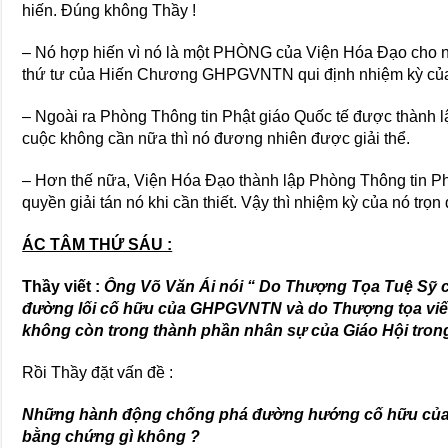
hiến. Đúng không Thầy !
– Nó hợp hiến vì nó là một PHÒNG của Viện Hóa Đạo cho n
thứ tư của Hiến Chương GHPGVNTN qui định nhiệm kỳ củ
– Ngoài ra Phòng Thông tin Phật giáo Quốc tế được thành lậ
cuộc không cần nữa thì nó đương nhiên được giải thể.
– Hơn thế nữa, Viện Hóa Đạo thành lập Phòng Thông tin Ph
quyền giải tán nó khi cần thiết. Vậy thì nhiệm kỳ của nó trọ
ÁC TÂM THỨ SÁU :
Thầy viết :
Ông Võ Văn Ái nói “ Do Thượng Tọa Tuệ Sỹ
đường lối cố hữu của GHPGVNTN và do Thượng tọa viế
không còn trong thành phần nhân sự của Giáo Hội trong
Rồi Thầy đặt vấn đề :
Những hành động chống phá đường hướng cố hữu của
bằng chứng gì không ?