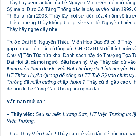
Thầy hãy xem lại bài của Lê Nguyễn Minh Đức để nhớ rằng
Sỹ mà bị Đức Cố Tăng Thống bác là xảy ra vào năm 1999. 
Thiều là năm 2003. Thầy lấy một sự kiện của 4 năm về trư
Thiều, nhưng Thầy không biết gì về Đại Hội Nguyên Thiều 
Thầy hãy nghe đây nhé :
Trước Đại Hội Nguyên Thiều, Viện Hóa Đạo đã cử 3 Thầy :
gặp chư vị Tôn Túc có lòng với GHPGVNTN để thỉnh mời 
Chư Vị Tôn Túc hứa khả. Danh sách nầy do Thượng Tọa Tuệ
Đại Hội tất cả mọi người đều hoan hỷ. Vậy Thầy căn cứ và
thành viên tham dự Đại Hội Bất Thường đã thỉnh nguyện H
HT Thích Huyền Quang để công cử TT Tuệ Sỹ vào chức vụ
Trưởng đã miễn cưỡng chấp thuận ?
Thầy cứ đi gặp các vị 
để hỏi đi. Lê Công Cầu không nói ngoa đâu.
Vấn nạn thứ ba :
–
Thầy viết :
Sau sự biến Lương Sơn, HT Viện Trưởng im lặ
Viện Trưởng.
Thưa Thầy Viên Giáo ! Thầy căn cứ vào đâu để nói bừa bãi 