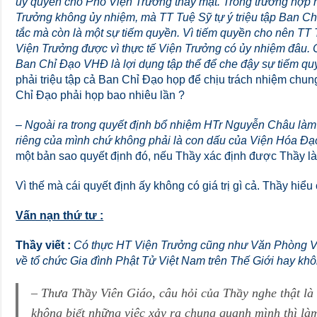
ủy quyền cho Phó Viện Trưởng thay mặt. Trong trường hợp
Trưởng không ủy nhiệm, mà TT Tuệ Sỹ tự ý triệu tập Ban C
tắc mà còn là một sự tiếm quyền. Vì tiếm quyền cho nên TT
Viện Trưởng được vì thực tế Viện Trưởng có ủy nhiệm đâu.
Ban Chỉ Đạo VHĐ là lợi dụng tập thể để che đậy sự tiếm qu
phải triệu tập cả Ban Chỉ Đạo họp để chịu trách nhiệm chun
Chỉ Đạo phải họp bao nhiêu lần ?
–
Ngoài ra trong quyết định bổ nhiệm HTr Nguyễn Châu làm 
riêng của mình chứ không phải là con dấu của Viện Hóa Đạ
một bản sao quyết định đó, nếu Thầy xác định được Thầy là 
Vì thế mà cái quyết định ấy không có giá trị gì cả. Thầy hiểu
Vấn nạn thứ tư :
Thầy viết :
Có thực HT Viện Trưởng cũng như Văn Phòng Việ
về tổ chức Gia đình Phật Tử Việt Nam trên Thế Giới hay kh
– Thưa Thầy Viên Giáo, câu hỏi của Thầy nghe thật là
không biết những việc xảy ra chung quanh mình thì là