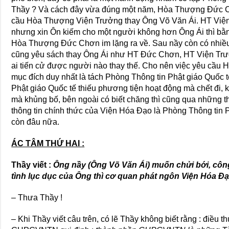
Thầy ? Và cách đây vừa đúng một năm, Hòa Thượng Đức 
cầu Hòa Thượng Viện Trưởng thay Ông Võ Văn Ái. HT Viện T
nhưng xin Ôn kiếm cho một người không hơn Ông Ái thì bằng
Hòa Thượng Đức Chơn im lặng ra về. Sau nầy còn có nhiề
cũng yêu sách thay Ông Ái như HT Đức Chơn, HT Viện Trưở
ai tiến cử được người nào thay thế. Cho nên việc yêu cầu 
mục đích duy nhất là tách Phòng Thông tin Phật giáo Quốc 
Phật giáo Quốc tế thiếu phương tiện hoạt động mà chết đi
mà khủng bố, bên ngoài có biết chăng thì cũng qua những t
thông tin chính thức của Viện Hóa Đạo là Phòng Thông tin Ph
còn đâu nữa.
ÁC TÂM THỨ HAI :
Thầy viết :
Ông nầy (Ông Võ Văn Ái) muốn chửi bới, công 
tình lục dục của Ông thì cơ quan phát ngôn Viện Hóa Đạ
– Thưa Thầy !
– Khi Thầy viết câu trên, có lẽ Thầy không biết rằng : điều