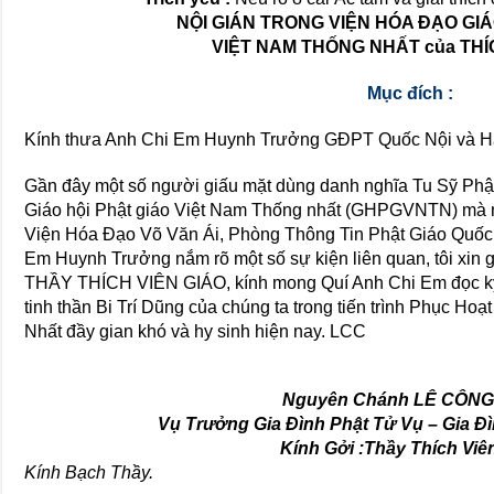
NỘI GIÁN TRONG VIỆN HÓA ĐẠO GIÁ
VIỆT NAM THỐNG NHẤT của THÍ
Mục đích :
Kính thưa Anh Chi Em Huynh Trưởng GĐPT Quốc Nội và Hả
Gần đây một số người giấu mặt dùng danh nghĩa Tu Sỹ Phật 
Giáo hội Phật giáo Việt Nam Thống nhất (GHPGVNTN) mà mụ
Viện Hóa Đạo Võ Văn Ái, Phòng Thông Tin Phật Giáo Quốc
Em Huynh Trưởng nắm rõ một số sự kiện liên quan, tôi xin
THẦY THÍCH VIÊN GIÁO, kính mong Quí Anh Chi Em đọc kỹ đ
tinh thần Bi Trí Dũng của chúng ta trong tiến trình Phục H
Nhất đầy gian khó và hy sinh hiện nay. LCC
Nguyên Chánh LÊ CÔN
Vụ Trưởng Gia Đình Phật Tử Vụ – Gia Đ
Kính Gởi :Thầy Thích Viê
Kính Bạch Thầy.