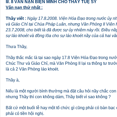
II/. 8 VẤN NẠN BIỆN MINH CHO THẦY TUỆ SỸ
Vấn nạn thứ nhất :
Thầy viết :
Ngày 17.8.2008. Viện Hóa Đạo trong nước ủy n
và Giáo Chỉ tại Chùa Pháp Luân, nhưng Văn Phòng II Viện 
23.7.2008, cho biết là đã được sự ủy nhiệm này rồi. Điều nầ
sự láo khoét và đồng lõa cho sự láo khoét nầy của cả hai 
Thưa Thầy,
Thầy thắc mắc là tại sao ngày 17.8 Viện Hóa Đạo trong nư
Chúc Thư và Giáo Chỉ, mà Văn Phòng II lại ra thông tư trước
là cả 2 Văn Phòng láo khoét.
Thầy à,
Nếu là một người bình thường mà đặt câu hỏi nầy chắc con 
nhưng Thầy thì con không dám, Thầy biết vì sao không ?
Bất cứ một buổi lễ hay một tổ chức gì cũng phải có bàn bạc
phải có tiền hội nghị.