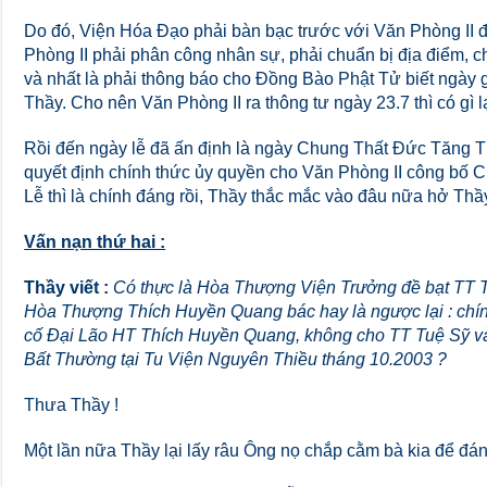
Do đó, Viện Hóa Đạo phải bàn bạc trước với Văn Phòng II 
Phòng II phải phân công nhân sự, phải chuẩn bị địa điểm, ch
và nhất là phải thông báo cho Đồng Bào Phật Tử biết ngày 
Thầy. Cho nên Văn Phòng II ra thông tư ngày 23.7 thì có gì l
Rồi đến ngày lễ đã ấn định là ngày Chung Thất Đức Tăng 
quyết định chính thức ủy quyền cho Văn Phòng II công bố C
Lễ thì là chính đáng rồi, Thầy thắc mắc vào đâu nữa hở Thầ
Vấn nạn thứ hai :
Thầy viết :
Có thực là Hòa Thượng Viện Trưởng đề bạt TT T
Hòa Thượng Thích Huyền Quang bác hay là ngược lại : chín
cố Đại Lão HT Thích Huyền Quang, không cho TT Tuệ Sỹ v
Bất Thường tại Tu Viện Nguyên Thiều tháng 10.2003 ?
Thưa Thầy !
Một lần nữa Thầy lại lấy râu Ông nọ chắp cằm bà kia để đán