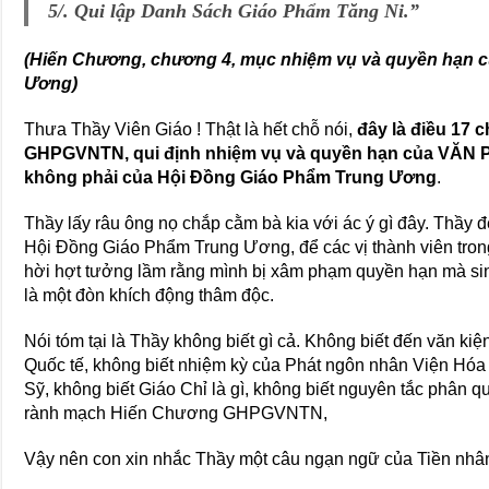
5/. Qui lập Danh Sách Giáo Phẩm Tăng Ni.”
(Hiến Chương, chương 4, mục nhiệm vụ và quyền hạn 
Ương)
Thưa Thầy Viên Giáo ! Thật là hết chỗ nói,
đây là điều 17
GHPGVNTN, qui định nhiệm vụ và quyền hạn của VĂ
không phải của Hội Đồng Giáo Phẩm Trung Ương
.
Thầy lấy râu ông nọ chắp cằm bà kia với ác ý gì đây. Thầy
Hội Đồng Giáo Phẩm Trung Ương, để các vị thành viên tr
hời hợt tưởng lầm rằng mình bị xâm phạm quyền hạn mà sin
là một đòn khích động thâm độc.
Nói tóm tại là Thầy không biết gì cả. Không biết đến văn ki
Quốc tế, không biết nhiệm kỳ của Phát ngôn nhân Viện Hóa
Sỹ, không biết Giáo Chỉ là gì, không biết nguyên tắc phân
rành mạch Hiến Chương GHPGVNTN,
Vậy nên con xin nhắc Thầy một câu ngạn ngữ của Tiền nhân