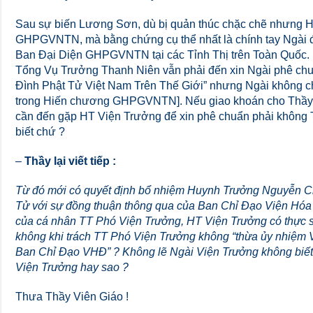
Sau sự biến Lương Sơn, dù bị quản thúc chặc chẽ nhưng HT
GHPGVNTN, mà bằng chứng cụ thể nhất là chính tay Ngài đã
Ban Đại Diện GHPGVNTN tại các Tỉnh Thị trên Toàn Quốc
Tổng Vụ Trưởng Thanh Niên vẫn phải đến xin Ngài phê c
Đình Phật Tử Việt Nam Trên Thế Giới” nhưng Ngài không c
trong Hiến chương GHPGVNTN]. Nếu giao khoán cho Thầy 
cần đến gặp HT Viện Trưởng để xin phê chuẩn phải không 
biết chứ ?
–
Thầy lại viết tiếp :
Từ đó mới có quyết định bổ nhiệm Huynh Trưởng Nguyễn C
Tử với sự đồng thuận thông qua của Ban Chỉ Đạo Viện Hóa 
của cá nhân TT Phó Viện Trưởng, HT Viện Trưởng có thực 
không khi trách TT Phó Viện Trưởng không “thừa ủy nhiệm V
Ban Chỉ Đạo VHĐ” ? Không lẽ Ngài Viện Trưởng không biế
Viện Trưởng hay sao ?
Thưa Thầy Viên Giáo !