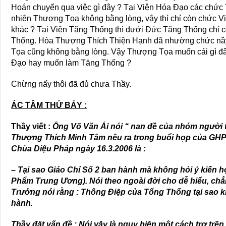
Hoán chuyển qua việc gì đây ? Tại Viện Hóa Đạo các chức
nhiên Thượng Tọa không bằng lòng, vậy thì chỉ còn chức V
khác ? Tại Viện Tăng Thống thì dưới Đức Tăng Thống chỉ
Thống. Hòa Thượng Thích Thiện Hạnh đã nhường chức nầ
Tọa cũng không bằng lòng. Vậy Thượng Tọa muốn cái gì đ
Đạo hay muốn làm Tăng Thống ?
Chừng nấy thôi đã đủ chưa Thầy.
ÁC TÂM THỨ BẢY :
Thầy viết :
Ông Võ Văn Ái nói “ nan đề của nhóm người 
Thượng Thích Minh Tâm nêu ra trong buổi họp của GHP
Chùa Diệu Pháp ngày 16.3.2006 là :
– Tại sao Giáo Chỉ Số 2 ban hành mà không hỏi ý kiến họ
Phẩm Trung Ương). Nói theo ngoài đời cho dễ hiểu, chẳn
Trưởng nói rằng : Thông Điệp của Tổng Thống tại sao kh
hành.
Thầy đặt vấn đề : Nói vậy là ngụy biện một cách trơ trẽ