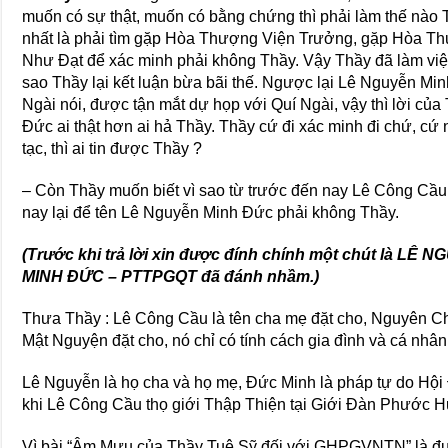
muốn có sự thật, muốn có bằng chứng thì phải làm thế nào
nhất là phải tìm gặp Hòa Thượng Viện Trưởng, gặp Hòa 
Như Đạt để xác minh phải không Thầy. Vậy Thầy đã làm vi
sao Thầy lại kết luận bừa bãi thế. Ngược lại Lê Nguyễn Min
Ngài nói, được tận mắt dự họp với Quí Ngài, vậy thì lời của
Đức ai thật hơn ai hả Thầy. Thầy cứ đi xác minh đi chứ, cứ
tạc, thì ai tin được Thầy ?
– Còn Thầy muốn biết vì sao từ trước đến nay Lê Công Cầu 
nay lại để tên Lê Nguyễn Minh Đức phải không Thầy.
(Trước khi trả lời xin được đính chính một chút là L
MINH ĐỨC – PTTPGQT đã đánh nhầm.)
Thưa Thầy : Lê Công Cầu là tên cha mẹ đặt cho, Nguyên 
Mật Nguyện đặt cho, nó chỉ có tính cách gia đình và cá nhân
Lê Nguyễn là họ cha và họ mẹ, Đức Minh là pháp tự do H
khi Lê Công Cầu thọ giới Thập Thiện tại Giới Đàn Phước H
Vì bài “Âm Mưu của Thầy Tuệ Sỹ đối với GHPGVNTN” là đụ