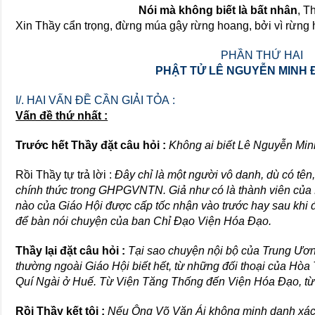
Nói mà không biết là bất nhân
, T
Xin Thầy cẩn trọng, đừng múa gậy rừng hoang, bởi vì rừng 
PHẦN THỨ HAI
PHẬT TỬ LÊ NGUYỄN MINH Đ
I/. HAI VẤN ĐỀ CẦN GIẢI TỎA :
Vấn đề thứ nhất :
Trước hết Thầy đặt câu hỏi :
Không ai biết Lê Nguyễn Minh
Rồi Thầy tự trả lời :
Đây chỉ là một người vô danh, dù có tên
chính thức trong GHPGVNTN. Giả như có là thành viên của 
nào của Giáo Hội được cấp tốc nhận vào trước hay sau khi đ
để bàn nói chuyện của ban Chỉ Đạo Viện Hóa Đạo.
Thầy lại đặt câu hỏi :
Tại sao chuyện nội bộ của Trung Ươn
thường ngoài Giáo Hội biết hết, từ những đối thoại của Hò
Quí Ngài ở Huế. Từ Viện Tăng Thống đến Viện Hóa Đạo, từ
Rồi Thầy kết tội :
Nếu Ông Võ Văn Ái không minh danh xác