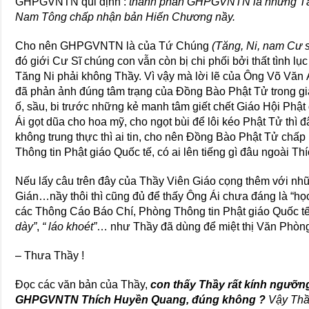
GHPGVNTN qui định :
thành phần GHPGVNTN là những T
Nam Tông chấp nhận bản Hiến Chương nầy.
Cho nên GHPGVNTN là của Tứ Chúng
(Tăng, Ni, nam Cư 
đó giới Cư Sĩ chúng con vẫn còn bị chi phối bởi thất tình l
Tăng Ni phải không Thầy. Vì vậy mà lời lẽ của Ông Võ Văn
đã phản ảnh đúng tâm trạng của Đồng Bào Phật Tử trong giai 
ố, sầu, bi trước những kẻ manh tâm giết chết Giáo Hội Phậ
Ái gọt dũa cho hoa mỹ, cho ngọt bùi để lôi kéo Phật Tử thì 
không trung thực thì ai tin, cho nên Đồng Bào Phật Tử chấ
Thông tin Phật giáo Quốc tế, có ai lên tiếng gì đâu ngoài Th
Nếu lấy câu trên đây của Thầy Viên Giáo cọng thêm với nhữ
Gián…nầy thôi thì cũng đủ để thấy Ông Ái chưa đáng là “học
các Thông Cáo Báo Chí, Phòng Thông tin Phật giáo Quốc 
dày”
,
“ láo khoét”
… như Thầy đã dùng để miệt thị Văn Phòng
– Thưa Thầy !
Đọc các văn bản của Thầy,
con thấy Thầy rất kính ngưỡ
GHPGVNTN Thích Huyền Quang, đúng không ?
Vậy Thầ