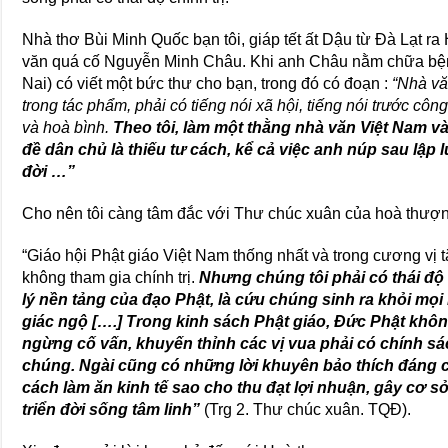
Nhà thơ Bùi Minh Quốc bạn tôi, giáp tết ất Dậu từ Ðà Lạt ra 
văn quá cố Nguyễn Minh Châu. Khi anh Châu nằm chữa bệ
Nai) có viết một bức thư cho bạn, trong đó có đoạn :
“Nhà vă
trong tác phẩm, phải có tiếng nói xã hội, tiếng nói trước côn
và hoà bình.
Theo tôi, làm một thằng nhà văn Việt Nam và
đề dân chủ là thiếu tư cách, kể cả việc anh núp sau lập l
đời …”
Cho nên tôi càng tâm đắc với Thư chúc xuân của hoà thượng.
“Giáo hội Phật giáo Việt Nam thống nhất và trong cương vị tă
không tham gia chính trị.
Nhưng chúng tôi phải có thái độ c
lý nền tảng của đạo Phật, là cứu chúng sinh ra khỏi mọi
giác ngộ [….] Trong kinh sách Phật giáo, Ðức Phật khôn
ngừng cố vấn, khuyến thỉnh các vị vua phải có chính 
chúng. Ngài cũng có những lời khuyên bảo thích đáng 
cách làm ăn kinh tế sao cho thu đạt lợi nhuận, gây cơ sở
triển đời sống tâm linh”
(Trg 2. Thư chúc xuân. TQÐ).