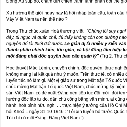
Ðông Âu sụp đổ, chấm dứt chiến tranh lạnh phân đôi thế giớ
Xu hướng thế giới ngày nay là hội nhập toàn cầu, toàn cầu 
Vậy Việt Nam ta nên thế nào ?
Trong Thư chúc xuân Hoà thượng viết :
“Chúng tôi suy nghĩ
đày, tù ngục và quản chế, thì thấy không còn con đường nà
nguyên để tái thiết đất nước.
Lẽ giản dị là nhiều ý kiến vẫ
thành phần chính kiến, tôn giáo, xã hội đồng tâm hiệp
một đảng phái độc quyền bao cấp quản lý”
(Trg 2. Thư c
Học thuyết Mác Lênin, chuyên chính, độc quyền, thực nghi
không mang lại kết quả như ý muốn. Trên thực tế, có nhiều 
luyến tiếc nó làm gì. Một vị giáo sư trong Mặt trận Tổ quốc 
chúc mừng Mặt trận Tổ quốc Việt Nam, chúc mừng kỷ niệm
sản Việt Nam, có đề xuất Ðảng nên tiếp tục đổi mới, đổi tê
hướng độc lập tự do, dân chủ công bằng văn minh, ai cũng
hành, hoà bình hữu nghị … thực hiện ý tưởng của Hồ Chí Min
hội Khoá 1 ngày 31-10-1946 : “Tôi xin tuyên bố trước Quốc hộ
Tôi chỉ có một Ðảng, Ðảng Việt Nam.”)