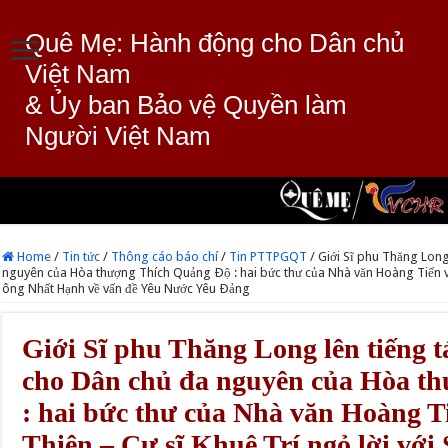
Quê Mẹ: Hành động cho Dân chủ
Việt Nam
& Ủy ban Bảo vệ Quyền làm
Người Việt Nam
Home
/
Tin tức
/
Thông cáo báo chí
/
Tin PTTPGQT
/
Giới Sĩ phu Thăng Long
nguyên của Hòa thượng Thích Quảng Ðộ : hai bức thư của Nhà văn Hoàng Tiến và 
ông Nhất Hạnh về vấn đề Yêu Nước Yêu Ðảng
Giới Sĩ phu Thăng Long lên tiếng 
cho Dân chủ đa nguyên của Hòa t
: hai bức thư của Nhà văn Hoàng T
Thiện – Cư sĩ Khuê Trí ngỏ lời vớ