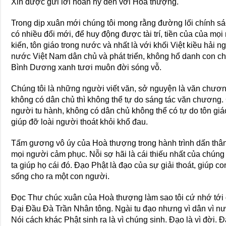
Xin được gửi lời hoan hỷ đến với Hoà thượng.
Trong dịp xuân mới chúng tôi mong rằng đường lối chính s
có nhiều đổi mới, để huy động được tài trí, tiền của của mọi
kiến, tôn giáo trong nước và nhất là với khối Việt kiều hải 
nước Việt Nam dân chủ và phát triển, không hổ danh con ch
Bình Dương xanh tươi muôn đời sóng vỗ.
Chúng tôi là những người viết văn, sở nguyện là văn chương
không có dân chủ thì không thể tự do sáng tác văn chương
người tu hành, không có dân chủ không thể có tự do tôn giáo
giúp đỡ loài người thoát khỏi khổ đau.
Tấm gương vô úy của Hoà thượng trong hành trình dấn thân
mọi người cảm phục. Nỗi sợ hãi là cái thiếu nhất của chúng 
ta giúp họ cái đó. Ðạo Phật là đạo của sự giải thoát, giúp c
sống cho ra một con người.
Ðọc Thư chúc xuân của Hoà thượng làm sao tôi cứ nhớ tớ
Ðại Ðầu Ðà Trần Nhân tông. Ngài tu đạo nhưng vì dân vì nư
Nói cách khác Phật sinh ra là vì chúng sinh. Ðạo là vì đời. Ð