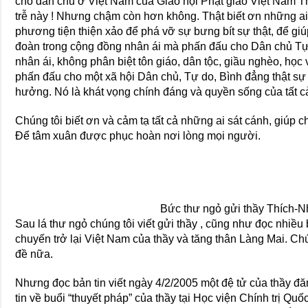
cho dân chủ ở Việt Nam của Giáo hội Phật giáo Việt Nam T
trễ này ! Nhưng chậm còn hơn không. Thật biết ơn những ai đ
phương tiện thiện xảo để phá vỡ sự bưng bít sự thật, để giú
đoàn trong cộng đồng nhân ái mà phấn đấu cho Dân chủ Tự 
nhân ái, không phân biệt tôn giáo, dân tộc, giầu nghèo, học
phấn đấu cho một xã hội Dân chủ, Tự do, Bình đẳng thật 
hưởng. Nó là khát vọng chính đáng và quyền sống của tất c
Chúng tôi biết ơn và cảm tạ tất cả những ai sát cánh, giúp c
Ðể tâm xuân được phục hoàn nơi lòng mọi người.
Bức thư ngỏ gửi thầy Thích-
Sau lá thư ngỏ chúng tôi viết gửi thầy , cũng như đọc nhiều b
chuyến trở lại Việt Nam của thầy và tăng thân Làng Mai. Chú
đề nữa.
Nhưng đọc bản tin viết ngày 4/2/2005 một đệ tử của thầy đ
tin về buổi “thuyết pháp” của thầy tại Học viện Chính trị Qu