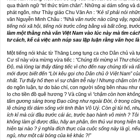
qua thành ngữ “trí thức trùm chăn”. Những ai dám sống và d
phát ngôn, như Thày giáo Chu Văn An :
“Kẻ sĩ phải nói nhữ
văn Nguyễn Minh Châu :
“Nhà văn nước nào cũng vậy, ngoài
tiếng nói xã hội, tiếng nói trước công bằng và bất công, trướ
làm một thằng nhà văn Việt Nam vào lúc này mà tìm cách 
tư cách, kể cả việc anh núp sau lập luận rằng văn học là
Một tiếng nói khác từ Thăng Long tụng ca cho Dân chủ và tự
Cư sĩ này vừa mừng vừa tiếc :
“Chúng tôi mừng vì Thư chú
Ðộ, mà lòng lại thấy đáng tiếc vì cho đến nay chúng tôi và r
mới được biết đến “Lời kêu gọi cho Dân chủ ở Việt Nam” củ
nhất. Tự thấy hổ thẹn vì sự chậm trễ này ! Nhưng chậm còn
do ngôn luận, tự do báo chí, con người sống bên nhau như 
lo cho tiền đồ quê hương ? Và cũng vì
“chậm còn hơn khôn
tấm gương sáng trong Ðạo cũng như ngoài Ðời, ở trong cũn
lệ chúng tôi dám sống với tinh thần Vô Uý. Còn gì tủi hổ, nh
ích kỉ mà cúi đầu trước cái ác, trước bạo hành vô minh ? Tôi
không làm gì được đâu, hãy an phận, tìm thú vui trong hiện tạ
hiện tại nào ? ý nghĩa đích thực của cuộc sống này là gì, n
ngủ, như một cái bóng của kẻ khác ?!”