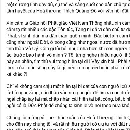
một cương lĩnh đầy đủ, cụ thể và sáng suốt cho dân chủ tự d
tâm huyết của Hoà thượng Thích Quảng Ðộ với vận hội đất
Xin cảm tạ Giáo hội Phật giáo Việt Nam Thống nhất, xin cả
cảm tạ rất nhiều các bậc Tôn túc, Tăng ni đã vì dân chủ tự 
Phật, vì sinh dân mà dấn thân, quên mình. Ðặc biệt xin cả
cũng như ngoài Ðời, ở trong cũng như ngoài nước đã hướng
tinh thần Vô Uý. Còn gì tủi hổ, nhục nhã hơn khi con người ch
ác, trước bạo hành vô minh ? Tôi từng nghe nhiều người thố
hãy an phận, tìm thú vui trong hiện tại đi ! Vậy xin hỏi : Phải
thực của cuộc sống này là gì, nếu con người buộc phải cúi
kẻ khác ?!
Chỉ vì không cam chịu một hiện tại bi đát của con người x
từ bỏ ngai vàng, dấn thân vào nơi gai góc để tìm ra con đư
ngài chắp tay lại mà chấp nhận cái hiện tại bất công, bất bìn
ngài có là Ðức Phật để chúng ta kính lễ và noi theo nữa kh
Chúng tôi mừng vì Thư chúc xuân của Hoà Thượng Thích Quả
cho đến nay chúng tôi và rất nhiều người có ưu tư với đất 