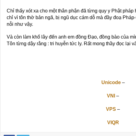
Chỉ thấy xót xa cho một thân phận đã từng quy y Phật pháp h
chỉ vì tôn thờ bản ngã, bị ngũ dục cám dỗ mà đầy đoạ Phá
nỗi như vậy.
Và còn làm khổ lây đến anh em đồng Ðạo, đồng bào của mì
Tôn từng dậy rằng : tri huyễn tức ly. Rất mong thầy đọc lại 
Unicode
–
VNI
–
VPS
–
VIQR