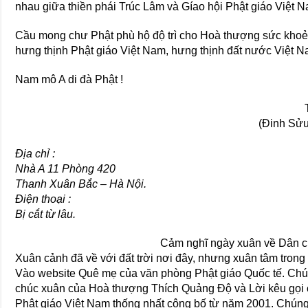
nhau giữa thiền phái Trúc Lâm và Gíao hội Phật giáo Việt 
Cầu mong chư Phật phù hộ độ trì cho Hoà thượng sức khoẻ 
hưng thịnh Phật giáo Việt Nam, hưng thịnh đất nước Việt N
Nam mô A di đà Phật !
(Ðinh Sửu
Ðịa chỉ :
Nhà A 11 Phòng 420
Thanh Xuân Bắc – Hà Nội.
Ðiện thoại :
Bị cắt từ lâu.
Cảm nghĩ ngày xuân về Dân c
Xuân cảnh đã về với đất trời nơi đây, nhưng xuân tâm trong
Vào website Quê mẹ của văn phòng Phật giáo Quốc tế. Chú
chúc xuân của Hoà thượng Thích Quảng Ðộ và Lời kêu gọi 
Phật giáo Việt Nam thống nhất công bố từ năm 2001. Chúng 