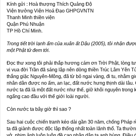
Kính gửi : Hoà thượng Thích Quảng Ðộ
Viện trưởng Viện Hoá Ðạo GHPGVNTN
Thanh Minh thiền viện
Quận Phú Nhuận
TP Hồ Chí Minh.
Trong tiết trời lạnh ẩm của xuân ất Dậu (2005), tôi nhận đ
một Phật tử đem tới.
Ðọc thư xong tôi phải thắp hương cám ơn Trời Phật, lòng 
vị vua đời Trần đã sáng lập nên dòng thiền Trúc Lâm Yên T
thắng giặc Nguyên-Mông, đã từ bỏ ngai vàng, đi tu, nhằm giú
nhân dân được no ấm, an lạc, đất nước hưng thịnh dài lâu. 
nước ta đã là một đất nước như thế, giữ khôi nguyên trong
ngẩng cao đầu với thế giới loài người.
Còn nước ta bây giờ thì sao ?
Sau hai cuộc chiến tranh kéo dài gần 30 năm, chống Pháp rồi
ta đã giành được độc lập thống nhất toàn lãnh thổ. Ta thườn
vở, phim ảnh luôn luôn đề cao nhân dân ta anh hùng. Ðiều 