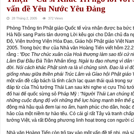
vấn đề Yêu Nước Yêu Ðảng
28 Tháng 2, 2005
372 Views
Phòng Thông tin Phật giáo Quốc tế vừa nhận được ba bức t
Hà Nội sang Paris tán dương Lời kêu gọi cho Dân chủ đa
Ðộ, Viện trưởng Viện Hóa Ðạo, Giáo hội Phật giáo Việt Nam
2005. Trong bức thư của Nhà văn Hoàng Tiến viết hôm 22.2
rằng :
“Ðọc Thư chúc xuân của Hoà thượng làm sao tôi cứ n
Lâm Ðại Ðầu Ðà Trần Nhân tông. Ngài tu đạo nhưng vì dân 
đời. Nói cách khác Phật sinh ra là vì chúng sinh. Ðạo là vì đờ
giống nhau giữa thiền phái Trúc Lâm và Gíao hội Phật giáo
một vấn đề cấp bách là tính cách lạc quan thái quá trong sự t
đáp từ của Thủ tướng Thái Lan sau khi nghe vị cựu Thủ tướ
đổ hai đế quốc sừng sỏ Pháp Mỹ :
“Người Thái Lan chúng tôi
những cuộc đụng độ với những thế lực hùng mạnh trên thế g
động mà hậu quả đem lại no ấm, hạnh phúc cho dân, hoặc đi
hảo của một niềm tự hào tếu. Có cái gì rất Tây và tranh ch
tướng Việt, và rất Ðông phương linh hoạt trong con người 
Nhà văn Hoàng Tiến còn trỏ tay vào một vấn đề tế nhị, mà 