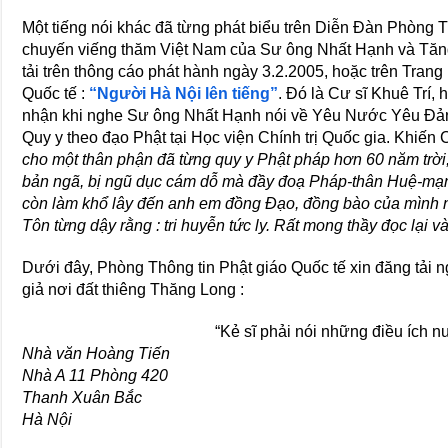
Một tiếng nói khác đã từng phát biểu trên Diễn Ðàn Phòng 
chuyến viếng thăm Việt Nam của Sư ông Nhất Hạnh và Tăng
tải trên thông cáo phát hành ngày 3.2.2005, hoặc trên Tra
Quốc tế :
“Người Hà Nội lên tiếng”
. Ðó là Cư sĩ Khuê Trí, 
nhận khi nghe Sư ông Nhất Hạnh nói về Yêu Nước Yêu Ðản
Quy y theo đạo Phật tại Học viện Chính trị Quốc gia. Khiến C
cho một thân phận đã từng quy y Phật pháp hơn 60 năm trời, đ
bản ngã, bị ngũ dục cám dỗ mà đầy đoạ Pháp-thân Huệ-mạn
còn làm khổ lây đến anh em đồng Ðạo, đồng bào của mình n
Tôn từng dậy rằng : tri huyễn tức ly. Rất mong thầy đọc lại 
Dưới đây, Phòng Thông tin Phật giáo Quốc tế xin đăng tải 
giả nơi đất thiêng Thăng Long :
“Kẻ sĩ phải nói những điều ích n
Nhà văn Hoàng Tiến
Nhà A 11 Phòng 420
Thanh Xuân Bắc
Hà Nội