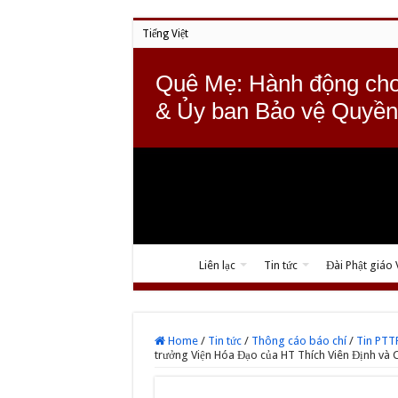
Tiếng Việt
Quê Mẹ: Hành động cho
& Ủy ban Bảo vệ Quyền
Liên lạc
Tin tức
Đài Phật giáo
Home
/
Tin tức
/
Thông cáo báo chí
/
Tin PT
trưởng Viện Hóa Đạo của HT Thích Viên Định và C