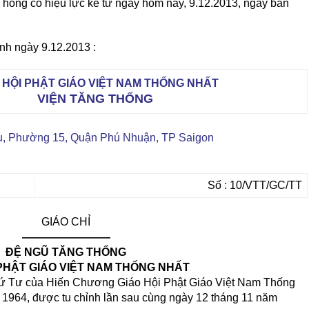
hống có hiệu lực kể từ ngày hôm nay, 9.12.2013, ngày ban
nh ngày 9.12.2013 :
 HỘI PHẬT GIÁO VIỆT NAM THỐNG NHẤT
VIỆN TĂNG THỐNG
ệu, Phường 15, Quận Phú Nhuận, TP Saigon
Số : 10/VTT/GC/TT
GIÁO CHỈ
————————
ĐỆ NGŨ TĂNG THỐNG
 PHẬT GIÁO VIỆT NAM THỐNG NHẤT
ứ Tư của Hiến Chương Giáo Hội Phật Giáo Việt Nam Thống
 1964, được tu chỉnh lần sau cùng ngày 12 tháng 11 năm