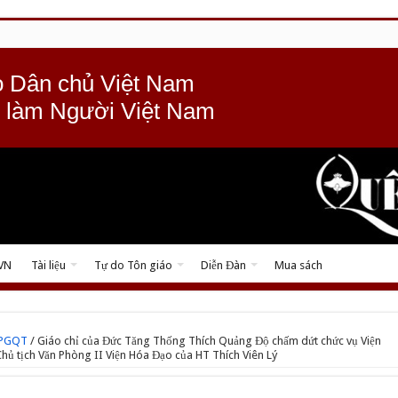
 Dân chủ Việt Nam
 làm Người Việt Nam
 VN
Tài liệu
Tự do Tôn giáo
Diễn Đàn
Mua sách
TPGQT
/
Giáo chỉ của Đức Tăng Thống Thích Quảng Độ chấm dứt chức vụ Viện
hủ tịch Văn Phòng II Viện Hóa Đạo của HT Thích Viên Lý