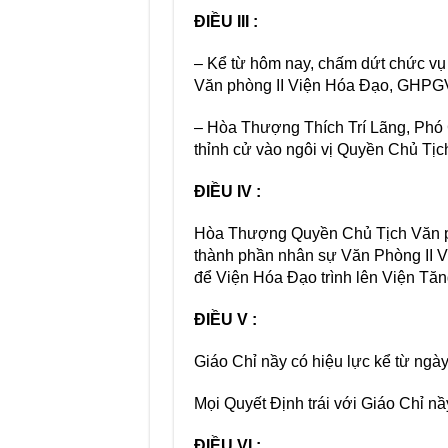
ĐIỀU III :
– Kể từ hôm nay, chấm dứt chức 
Văn phòng II Viện Hóa Đạo, GHPG
– Hòa Thượng Thích Trí Lãng, Ph
thỉnh cử vào ngôi vị Quyền Chủ T
ĐIỀU IV :
Hòa Thượng Quyền Chủ Tịch Văn phò
thành phần nhân sự Văn Phòng II Vi
để Viện Hóa Đạo trình lên Viện Tăn
ĐIỀU V :
Giáo Chỉ nầy có hiệu lực kể từ ngà
Mọi Quyết Định trái với Giáo Chỉ nầ
ĐIỀU VI :