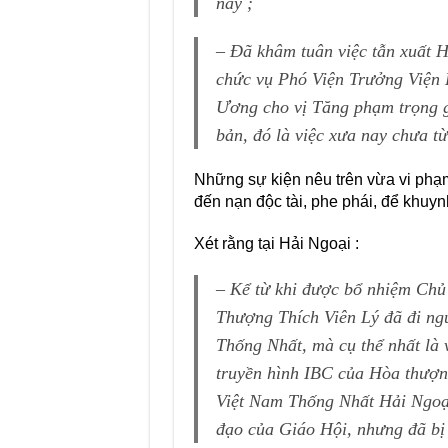
nay ;
– Đã khâm tuân việc tẫn xuất 
chức vụ Phó Viện Trưởng Viện
Ương cho vị Tăng phạm trọng g
bản, đó là việc xưa nay chưa từ
Những sự kiện nêu trên vừa vi p
đến nạn độc tài, phe phái, để khuynh
Xét rằng tại Hải Ngoại :
– Kể từ khi được bổ nhiệm C
Thượng Thích Viên Lý đã đi n
Thống Nhất, mà cụ thể nhất là 
truyền hình IBC của Hòa thượn
Việt Nam Thống Nhất Hải Ngoại
đạo của Giáo Hội, nhưng đã bị