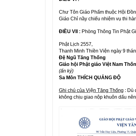
Chư Tôn Giáo Phẩm thuộc Hội Đồ
Giáo Chỉ nầy chiếu nhiệm vụ thi hà
ĐIỀU VII :
Phòng Thông Tin Phật Gi
Phật Lịch 2557,
Thanh Minh Thiền Viện ngày 9 thá
Đệ Ngũ Tăng Thống
Giáo hội Phật giáo Việt Nam Thố
(ấn ký)
Sa Môn THÍCH QUẢNG ĐỘ
Ghi chú của Vi
ệ
n Tăn
g
Thốn
g : Dù
không chịu giao nộp khuôn dấu nên 