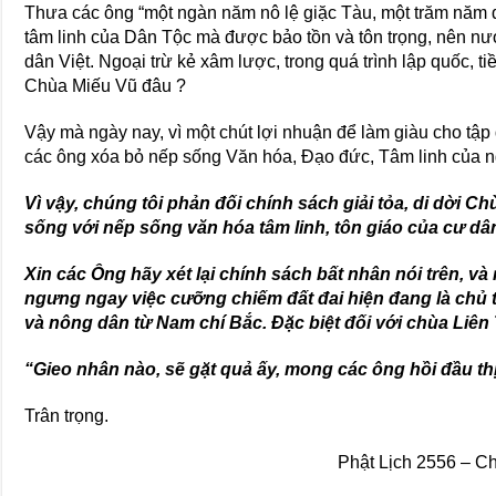
Thưa các ông “một ngàn năm nô lệ giặc Tàu, một trăm năm 
tâm linh của Dân Tộc mà được bảo tồn và tôn trọng, nên n
dân Việt. Ngoại trừ kẻ xâm lược, trong quá trình lập quốc, 
Chùa Miếu Vũ đâu ?
Vậy mà ngày nay, vì một chút lợi nhuận để làm giàu cho tậ
các ông xóa bỏ nếp sống Văn hóa, Đạo đức, Tâm linh của 
Vì vậy, chúng tôi phản đối chính sách giải tỏa, di dời Ch
sống với nếp sống văn hóa tâm linh, tôn giáo của cư dân
Xin các Ông hãy xét lại chính sách bất nhân nói trên, v
ngưng ngay việc cưỡng chiếm đất đai hiện đang là chủ 
và nông dân từ Nam chí Bắc. Đặc biệt đối với chùa Liên T
“Gieo nhân nào, sẽ gặt quả ấy, mong các ông hồi đầu th
Trân trọng.
Phật Lịch 2556 – Ch