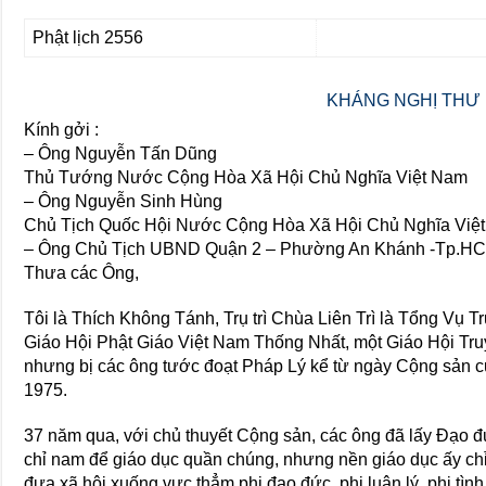
Phật lịch 2556
KHÁNG NGHỊ THƯ
Kính gởi :
– Ông Nguyễn Tấn Dũng
Thủ Tướng Nước Cộng Hòa Xã Hội Chủ Nghĩa Việt Nam
– Ông Nguyễn Sinh Hùng
Chủ Tịch Quốc Hội Nước Cộng Hòa Xã Hội Chủ Nghĩa Việ
– Ông Chủ Tịch UBND Quận 2 – Phường An Khánh -Tp.H
Thưa các Ông,
Tôi là Thích Không Tánh, Trụ trì Chùa Liên Trì là Tổng Vụ
Giáo Hội Phật Giáo Việt Nam Thống Nhất, một Giáo Hội Tr
nhưng bị các ông tước đoạt Pháp Lý kể từ ngày Cộng sản
1975.
37 năm qua, với chủ thuyết Cộng sản, các ông đã lấy Đạo 
chỉ nam để giáo dục quần chúng, nhưng nền giáo dục ấy chỉ 
đưa xã hội xuống vực thẳm phi đạo đức, phi luân lý, phi tì