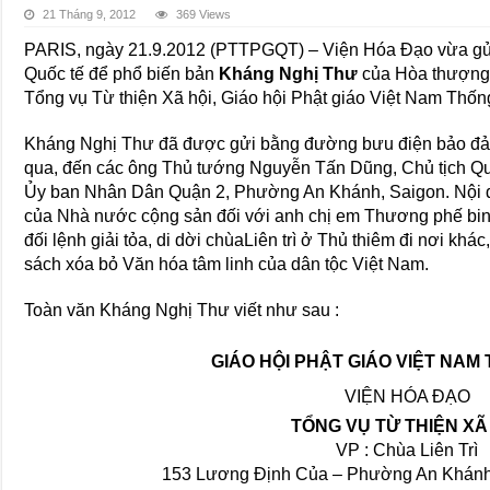
21 Tháng 9, 2012
369 Views
PARIS, ngày 21.9.2012 (PTTPGQT) – Viện Hóa Đạo vừa gửi
Quốc tế để phổ biến bản
Kháng Nghị Thư
của Hòa thượn
Tổng vụ Từ thiện Xã hội, Giáo hội Phật giáo Việt Nam Thốn
Kháng Nghị Thư đã được gửi bằng đường bưu điện bảo đảm 
qua, đến các ông Thủ tướng Nguyễn Tấn Dũng, Chủ tịch Qu
Ủy ban Nhân Dân Quận 2, Phường An Khánh, Saigon. Nội d
của Nhà nước cộng sản đối với anh chị em Thương phế bin
đối lệnh giải tỏa, di dời chùaLiên trì ở Thủ thiêm đi nơi k
sách xóa bỏ Văn hóa tâm linh của dân tộc Việt Nam.
Toàn văn Kháng Nghị Thư viết như sau :
GIÁO HỘI PHẬT GIÁO VIỆT NAM
VIỆN HÓA ĐẠO
TỔNG VỤ TỪ THIỆN XÃ
VP : Chùa Liên Trì
153 Lương Định Của – Phường An Khánh