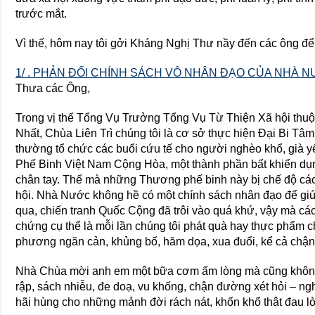
trước mắt.
Vì thế, hôm nay tôi gởi Kháng Nghị Thư nầy đến các ông để 
1/ . PHẢN ĐỐI CHÍNH SÁCH VÔ NHÂN Đ
Ạ
O CỦA NHÀ N
Thưa các Ông,
Trong vị thế Tổng Vụ Trưởng Tổng Vụ Từ Thiện Xã hội thu
Nhất, Chùa Liên Trì chúng tôi là cơ sở thực hiện Đại Bi Tâ
thường tổ chức các buổi cứu tế cho người nghèo khổ, già y
Phế Binh Việt Nam Cộng Hòa, một thành phần bất khiển dụng
chân tay. Thế mà những Thương phế binh này bị chế độ các ô
hội. Nhà Nước không hề có một chính sách nhân đạo để gi
qua, chiến tranh Quốc Cộng đã trôi vào quá khứ, vậy mà cá
chứng cụ thể là mỗi lần chúng tôi phát quà hay thực phẩm c
phương ngăn cản, khủng bố, hăm dọa, xua đuổi, kể cả chận
Nhà Chùa mời anh em một bữa cơm ấm lòng mà cũng không 
rập, sách nhiễu, đe doạ, vu khống, chận đường xét hỏi – ng
hãi hùng cho những mảnh đời rách nát, khốn khổ thật đau lò