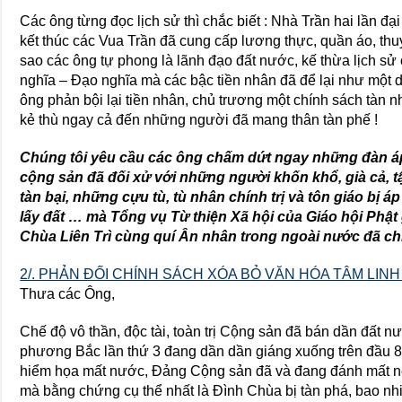
Các ông từng đọc lịch sử thì chắc biết : Nhà Trần hai lần đạ
kết thúc các Vua Trần đã cung cấp lương thực, quần áo, thu
sao các ông tự phong là lãnh đạo đất nước, kế thừa lịch sử 
nghĩa – Đạo nghĩa mà các bậc tiền nhân đã để lại như một d
ông phản bội lại tiền nhân, chủ trương một chính sách tàn
kẻ thù ngay cả đến những người đã mang thân tàn phế !
Chúng tôi yêu cầu các ông chấm dứt ngay những đàn 
cộng sản đã đối xử với những người khốn khổ, già cả, 
tàn bại, những cựu tù, tù nhân chính trị và tôn giáo bị 
lấy đất … mà Tổng vụ Từ thiện Xã hội của Giáo hội Phật 
Chùa Liên Trì cùng quí Ân nhân trong ngoài nước đã chi
2/. PHẢN ĐỐI CHÍNH SÁCH XÓA BỎ VĂN HÓA TÂM LINH
Thưa các Ông,
Chế độ vô thần, độc tài, toàn trị Cộng sản đã bán dần đất 
phương Bắc lần thứ 3 đang dần dần giáng xuống trên đầu 85
hiểm họa mất nước, Đảng Cộng sản đã và đang đánh mất n
mà bằng chứng cụ thể nhất là Đình Chùa bị tàn phá, bao nh