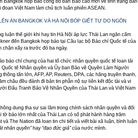
n Bangkok họp báo công bố bản Báo cáo mới về tình trạng đàn
i đoạn Việt Nam làm chủ tịch luân phiên ASEAN.
 LÊN ÁN BANGKOK VÀ HÀ NỘI BÓP GIẾT TỰ DO NGÔN
g luận thế giới khi hay tin Hà Nội áp lực Thái Lan ngăn cấm
kner đến Bangkok họp báo tại Câu lạc bộ Báo chí Quốc tế của
 chận xẩy ra trước đó ba ngày.
o báo chí chung của hai tổ chức nhân quyền quốc tế loan tải
àn Quốc tế Nhân quyền và Ủy ban Bảo vệ Quyền Làm Người
ng thông tấn lớn, AFP, AP, Reuters, DPA, các hãng truyền thanh,
ăm châu đều đánh đi bản tin phẫn nộ sự liên kết độc tài và vi
i Đấu Tranh Bảo Vệ Nhân Quyền của Thái Lan và Việt Nam
hông dung tha sự sai lầm trong chính sách nhân quyền và đối
 tờ báo lớn nhất của Thái Lan có số phát hành hàng trăm
à The Nation đã loan tin chi tiết và viết bài xã luận, bình luận
ặt nhân quyền”
hay
“đạo đức giả”
của nước mình.