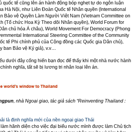
 quốc tế cũng lên án hành động bóp nghẹt tự do ngôn luận
ủa Hà Nội, như Liên Đoàn Quốc tế Nhân quyền (International
ban Bảo vệ Quyền Làm Người Việt Nam (Vietnam Committee on
h (Tổ chức Hoa Kỳ Theo dõi Nhân quyền), World Forum for
n Dân chủ hóa Á châu), World Movement For Democracy (Phong
ernmental International Steering Committee of the Community
c tế Phi chính phủ của Cộng đồng các Quốc gia Dân chủ),
Ủy ban Bảo vệ Ký giả), v.v…
 biểu dưới đây cống hiến bạn đọc để thấy khi một nhà nước hành
hính nghĩa, tất sẽ bị lương tri nhân loại lên án.
ongpun
, nhà Ngoại giao, tác giả sách “Reinventing Thailand :
ải là định nghĩa mới của nền ngoại giao Thái
 làm hãnh diện cho việc đại biểu nước mình được làm Chủ tịch