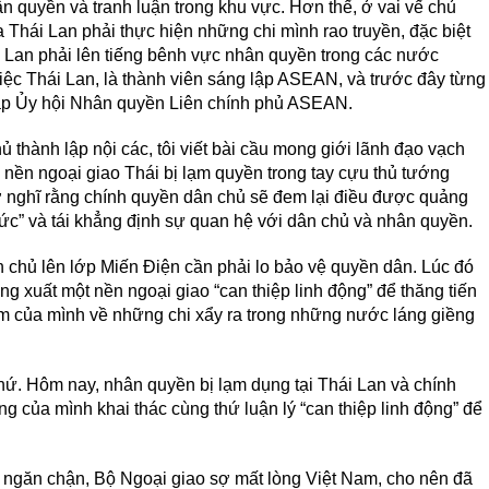
ân quyền và tranh luận trong khu vực. Hơn thế, ở vai vế chủ
 Thái Lan phải thực hiện những chi mình rao truyền, đặc biệt
i Lan phải lên tiếng bênh vực nhân quyền trong các nước
ệc Thái Lan, là thành viên sáng lập ASEAN, và trước đây từng
lập Ủy hội Nhân quyền Liên chính phủ ASEAN.
thành lập nội các, tôi viết bài cầu mong giới lãnh đạo vạch
ền ngoại giao Thái bị lạm quyền trong tay cựu thủ tướng
ơ nghĩ rằng chính quyền dân chủ sẽ đem lại điều được quảng
đức” và tái khẳng định sự quan hệ với dân chủ và nhân quyền.
chủ lên lớp Miến Điện cần phải lo bảo vệ quyền dân. Lúc đó
g xuất một nền ngoại giao “can thiệp linh động” để thăng tiến
âm của mình về những chi xẩy ra trong những nước láng giềng
ứ. Hôm nay, nhân quyền bị lạm dụng tại Thái Lan và chính
 của mình khai thác cùng thứ luận lý “can thiệp linh động” để
 ngăn chận, Bộ Ngoại giao sợ mất lòng Việt Nam, cho nên đã