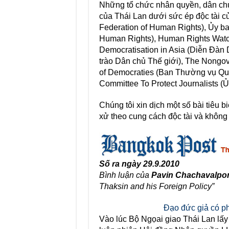
Những tổ chức nhân quyền, dân chủ
của Thái Lan dưới sức ép độc tài c
Federation of Human Rights), Ủy 
Human Rights), Human Rights Watc
Democratisation in Asia (Diễn Đà
trào Dân chủ Thế giới), The Nongov
of Democraties (Ban Thường vụ Quố
Committee To Protect Journalists (
Chúng tôi xin dịch một số bài tiêu
xử theo cung cách độc tài và không c
Số ra ngày 29.9.2010
Bình luận của
Pavin Chachavalp
Thaksin and his Foreign Policy”
Đạo đức giả có ph
Vào lúc Bộ Ngọai giao Thái Lan lấy