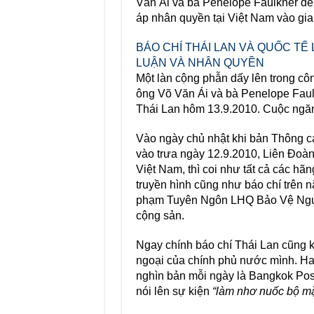
Văn Ái và bà Penelope Faulkner đế
áp nhân quyền tại Việt Nam vào gia
BÁO CHÍ THÁI LAN VÀ QUỐC TẾ
LUẬN VÀ NHÂN QUYỀN
Một làn cộng phẫn dấy lên trong côn
ông Võ Văn Ái và bà Penelope Faul
Thái Lan hôm 13.9.2010. Cuộc ngăn
Vào ngày chủ nhật khi bản Thông cá
vào trưa ngày 12.9.2010, Liên Đo
Việt Nam, thì coi như tất cả các hã
truyền hình cũng như báo chí trên n
phạm Tuyên Ngôn LHQ Bảo Vệ Ngườ
cộng sản.
Ngay chính báo chí Thái Lan cũng k
ngoại của chính phủ nước mình. Hai
nghìn bản mỗi ngày là Bangkok Post v
nói lên sự kiện
“làm nhơ nuốc bộ m