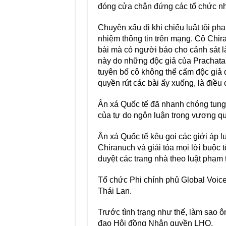
đóng cửa chận đứng các tổ chức n
Chuyện xấu đi khi chiếu luật tội p
nhiệm thông tin trên mạng. Cô Chira
bài mà có người báo cho cảnh sát l
này do những độc giả của Prachatai
tuyên bố cô không thể cấm độc giả đ
quyền rút các bài ấy xuống, là điều 
Ân xá Quốc tế đã nhanh chóng tung c
của tự do ngôn luận trong vương q
Ân xá Quốc tế kêu gọi các giới áp lự
Chiranuch và giải tỏa mọi lời buộc 
duyệt các trang nhà theo luật phạm 
Tổ chức Phi chính phủ Global Voice
Thái Lan.
Trước tình trạng như thế, làm sao 
đạo Hội đồng Nhân quyền LHQ.