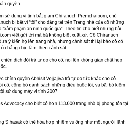
hân quyền.
hạm sử dụng vi tính bắt giam Chiranuch Premchaiporn, chủ
nuch bị bắt vì “tội” cho đăng tải trên Trang nhà của cô những
à “xâm phạm an ninh quốc gia”. Theo tin cho biết những bài
.com viết gửi tới mà bà không biết xuất xứ. Cô Chiranuch
ưa ý kiến họ lên trang nhà, nhưng cảnh sát thì lại bảo cô có
cô chẳng chịu làm, theo cảnh sát.
hiến dịch đòi trả tự do cho cô, nói lên không gian chật hẹp
uốc.
c chính quyền Abhisit Vejjajiva trả tự do tức khắc cho cô
tội cô, công bố danh sách những điều buộc tội, và bãi bỏ kiểm
tội sử dụng máy vi tính 2007.
s Advocacy cho biết có hơn 113.000 trang nhà bị phong tỏa tại
ông Sihasak có thể hòa hợp nhiệm vụ ông như một người lãnh