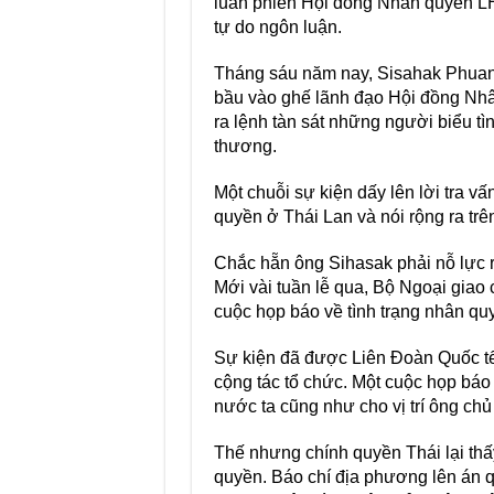
luân phiên Hội đồng Nhân quyền LH
tự do ngôn luận.
Tháng sáu năm nay, Sisahak Phuang
bầu vào ghế lãnh đạo Hội đồng Nhân
ra lệnh tàn sát những người biểu tìn
thương.
Một chuỗi sự kiện dấy lên lời tra v
quyền ở Thái Lan và nói rộng ra trên
Chắc hẵn ông Sihasak phải nỗ lực r
Mới vài tuần lễ qua, Bộ Ngoại giao
cuộc họp báo về tình trạng nhân quy
Sự kiện đã được Liên Đoàn Quốc 
cộng tác tổ chức. Một cuộc họp báo
nước ta cũng như cho vị trí ông ch
Thế nhưng chính quyền Thái lại thấ
quyền. Báo chí địa phương lên án q