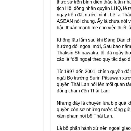
thực sự trên bình diện thảo luận nh
tịch Hội đồng nhân quyền LHQ, lẽ ra
ngay trên đất nước mình. Lẽ ra Thá
ASEAN nói chung. Ấy là chưa nói vi
hậu thuẫn mạnh mẽ cho việc thiết 
Không lâu lắm sau khi Đảng Dân chủ 
hướng đối ngoại mới, Sau bao năm n
Thaksin Shinawatra, tôi đã ngây th
cáo là “đối ngoại theo quy tắc đạo 
Từ 1997 đến 2001, chính quyền dân 
ngài Bộ trưởng Surin Pitsuwan xướn
quyền Thái Lan nói lên mối quan t
động chạm đến Thái Lan.
Nhưng đây là chuyện lừa bịp quá kh
quyền còn sợ những nước láng giềng
xâm phạm nội bộ Thái Lan.
Là bộ phận hành xử nền ngoại giao