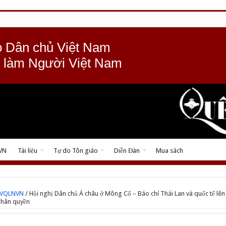
 Dân chủ Việt Nam
 làm Người Việt Nam
 VN
Tài liệu
Tự do Tôn giáo
Diễn Đàn
Mua sách
BVQLNVN
/
Hội nghị Dân chủ Á châu ở Mông Cổ – Báo chí Thái Lan và quốc tế lên
nhân quyền