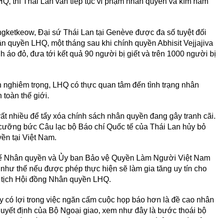
Q, thì Thái Lan vẫn tiếp tục vi phạm nhân quyền và kìm hãm
ketkeow, Đại sứ Thái Lan tại Genève được đa số tuyệt đối
 quyền LHQ, một tháng sau khi chính quyền Abhisit Vejjajiva
h áo đỏ, đưa tới kết quả 90 người bị giết và trên 1000 người bị
ấn nghiêm trọng, LHQ có thực quan tâm đến tình trạng nhân
 toàn thế giới.
ất nhiều để tẩy xóa chính sách nhân quyền đang gây tranh cãi.
 cưỡng bức Câu lạc bộ Báo chí Quốc tế của Thái Lan hủy bỏ
ền tại Việt Nam.
tế Nhân quyền và Ủy ban Bảo vệ Quyền Làm Người Việt Nam
 như thế nếu được phép thực hiện sẽ làm gia tăng uy tín cho
ủ tịch Hội đồng Nhân quyền LHQ.
y có lợi trong việc ngăn cấm cuộc họp báo hơn là đề cao nhân
uyết định của Bộ Ngoại giao, xem như đây là bước thoái bộ