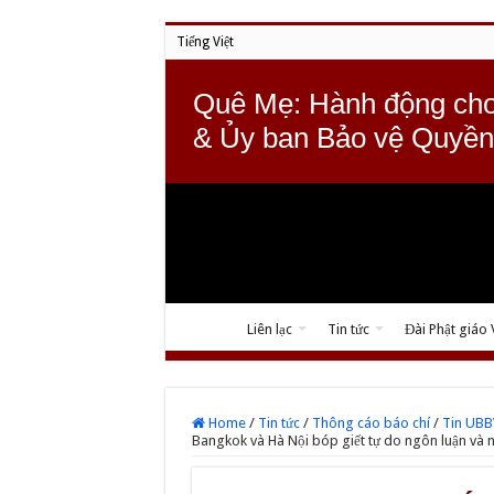
Tiếng Việt
Quê Mẹ: Hành động cho
& Ủy ban Bảo vệ Quyền
Liên lạc
Tin tức
Đài Phật giáo
Home
/
Tin tức
/
Thông cáo báo chí
/
Tin UB
Bangkok và Hà Nội bóp giết tự do ngôn luận và 